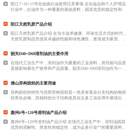
阳江7+10+15号化妆级白油使用注意事项 在化妆品和个人护理品
2731溶剂油
行业中，白油作为一种重要的基础原料，因其优异的稳定性和安
全性，被广泛应用于各类护肤、护发及彩妆产品中。阳江
7+10+15号化妆级白油是经过深度精制的高纯度矿物油产品，按
阳江天然乳胶产品介绍
照粘度等级划分为7号、1..
阳江天然乳胶产品介绍 在当今追求健康、环保生活方式的时代，
天然乳胶制品凭借其卓越的性能和绿色属性，逐渐成为家居、医
疗、个人护理等领域的热门选择。阳江天然乳胶产品，源自优质
橡胶树汁液，采用先进工艺精制而成，致力于为消费者提供舒
韶关D40+D60溶剂油的主要作用
适、健康、环保的..
在现代工业生产中，溶剂油作为重要的工业原料，其性能与品质
直接影响着生产效率和产品质量。韶关D40+D60溶剂油作为一种
复合型溶剂产品，凭借其独特的物理化学性质和优异的性能表
现，在众多工业领域中发挥着不可替代的作用。本文将深入探讨
佛山异构烷烃的主要用途
D40+D60溶剂油的主..
异构烷烃的特性与优势异构烷烃是一类具有复杂分支结构的饱和
烃类化合物，其独特的分子结构使其在众多工业应用中展现出卓
越性能。与直链烷烃（正构烷烃）不同，异构烷烃的碳链上存在
一个或多个甲基、乙基等支链，这种结构特点赋予了它一系列优
惠州6号+120号溶剂油产品介绍
异特性。首先，..
惠州6号+120号溶剂油产品介绍 在现代工业生产中，溶剂油因其
优异的溶解性、挥发性和稳定性，成为众多行业**的重要原料。