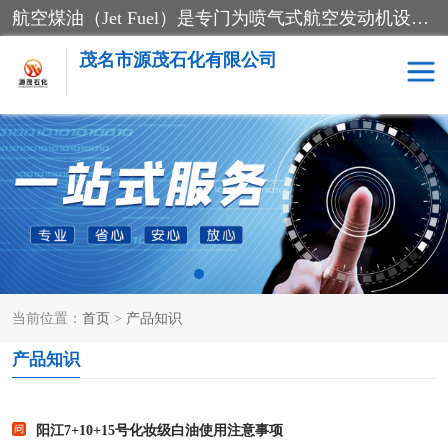
航空煤油（Jet Fuel）是专门为喷气式航空发动机设计的高纯度燃料，主要分为Jet A、Jet A-1和Jet B等类型。其特点是闪点高、低温流动性好，并添加了抗静电剂和抗氧化剂以确保飞行安全。航空煤油需
茂名市源茂石化有限公司
RP3航空煤油
D20+D30溶剂油
D40+D60溶剂油
D80+D100溶剂油
6号+120号溶剂油
260号溶剂油
当前位置：
首页
>
产品知识
异构烷烃
天然乳胶
产品知识
3+5号化妆级白油
7+10+15号化妆级白油
26+32号化妆级白油
46+68号化妆级白油
阳江7+10+15号化妆级白油使用注意事项