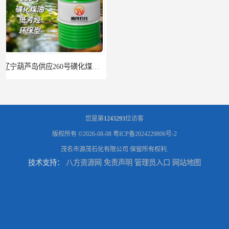
辽宁葫芦岛供应260号磺化煤油电解铜电解镍钴稀释剂
您是第
1243293
位访客
版权所有 ©2026-08-08
粤ICP备2024229806号-2
茂名市源茂石化有限公司
保留所有权利.
技术支持：
八方资源网
免责声明
管理员入口
网站地图