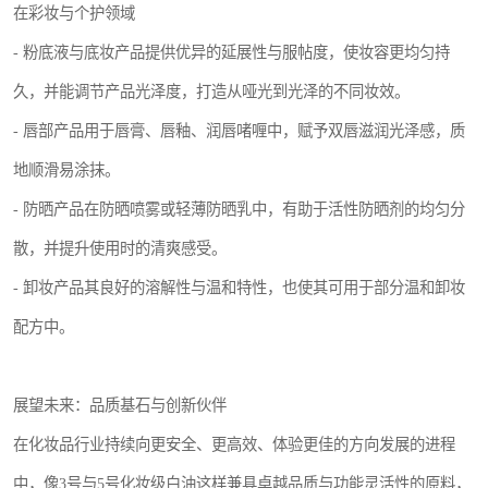
在彩妆与个护领域
- 粉底液与底妆产品提供优异的延展性与服帖度，使妆容更均匀持
久，并能调节产品光泽度，打造从哑光到光泽的不同妆效。
- 唇部产品用于唇膏、唇釉、润唇啫喱中，赋予双唇滋润光泽感，质
地顺滑易涂抹。
- 防晒产品在防晒喷雾或轻薄防晒乳中，有助于活性防晒剂的均匀分
散，并提升使用时的清爽感受。
- 卸妆产品其良好的溶解性与温和特性，也使其可用于部分温和卸妆
配方中。
展望未来：品质基石与创新伙伴
在化妆品行业持续向更安全、更高效、体验更佳的方向发展的进程
中，像3号与5号化妆级白油这样兼具卓越品质与功能灵活性的原料，