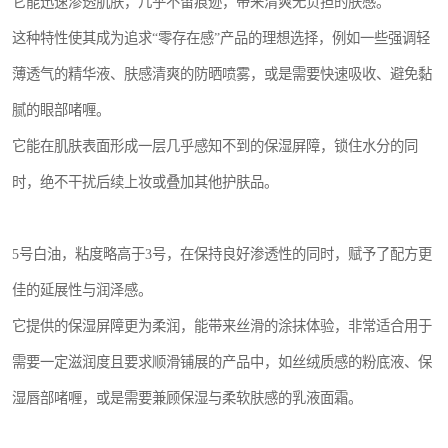
它能迅速渗透肌肤，几乎不留痕迹，带来清爽无负担的肤感。
这种特性使其成为追求“零存在感”产品的理想选择，例如一些强调轻
薄透气的精华液、肤感清爽的防晒喷雾，或是需要快速吸收、避免黏
腻的眼部啫喱。
它能在肌肤表面形成一层几乎感知不到的保湿屏障，锁住水分的同
时，绝不干扰后续上妆或叠加其他护肤品。
5号白油，粘度略高于3号，在保持良好渗透性的同时，赋予了配方更
佳的延展性与润泽感。
它提供的保湿屏障更为柔润，能带来丝滑的涂抹体验，非常适合用于
需要一定滋润度且要求顺滑铺展的产品中，如丝绒质感的粉底液、保
湿唇部啫喱，或是需要兼顾保湿与柔软肤感的乳液面霜。