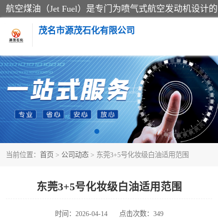
茂名市源茂石化有限公司
RP3航空煤油
D40+D60溶剂油
6号+120号溶剂油
当前位置：
首页
>
公司动态
> 东莞3+5号化妆级白油适用范围
异构烷烃
3+5号化妆级白油
东莞3+5号化妆级白油适用范围
26+32号化妆级白油
时间：2026-04-14
点击次数：349