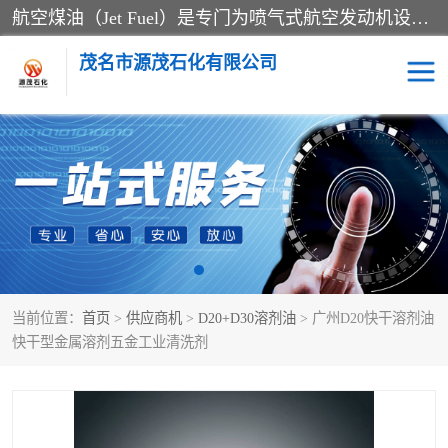
航空煤油（Jet Fuel）是专门为喷气式航空发动机设计的高纯度燃料，主要分为Jet A、Jet A-1和Jet B等类型。其特点是闪点高、低温流动性好，并添加了抗静电剂和抗氧化剂以确保飞行安全。航空煤油需
茂名市源茂石化有限公司
RP3航空煤油
D20+D30溶剂油
D40+D60溶剂油
D80+D100溶剂油
6号+120号溶剂油
260号溶剂油
当前位置：
首页
>
供应商机
>
D20+D30溶剂油
> 广州D20快干溶剂油
异构烷烃
天然乳胶
快干型金属溶剂五金工业清洗剂
3+5号化妆级白油
7+10+15号化妆级白油
26+32号化妆级白油
46+68号化妆级白油