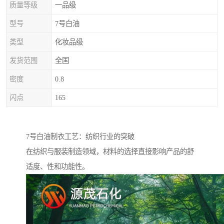
质量等级
一品级
型号
7号白油
类型
化妆品级
发货范围
全国
密度
0.8
闪点
165
7号白油制衣工艺：纺织行业的突破
在纺织与服装制造领域，材料的选择直接影响产品的舒
适度、性和功能性。