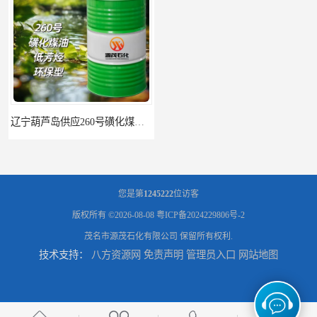
辽宁葫芦岛供应260号磺化煤油电解铜电解镍钴稀释剂
您是第
1245222
位访客
版权所有 ©2026-08-08
粤ICP备2024229806号-2
茂名市源茂石化有限公司
保留所有权利.
技术支持：
八方资源网
免责声明
管理员入口
网站地图