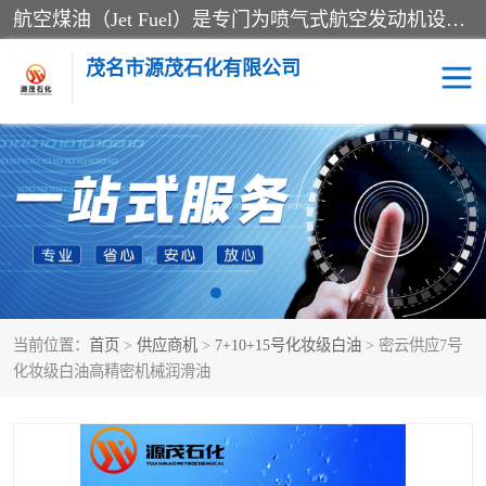
航空煤油（Jet Fuel）是专门为喷气式航空发动机设计的高纯度燃料，主要分为Jet A、Jet A-1和Jet B等类型。其特点是闪点高、低温流动性好，并添加了抗静电剂和抗氧化剂以确保飞行安全。航空煤油需
茂名市源茂石化有限公司
RP3航空煤油
D20+D30溶剂油
D40+D60溶剂油
D80+D100溶剂油
6号+120号溶剂油
260号溶剂油
当前位置：
首页
>
供应商机
>
7+10+15号化妆级白油
> 密云供应7号
异构烷烃
天然乳胶
化妆级白油高精密机械润滑油
3+5号化妆级白油
7+10+15号化妆级白油
26+32号化妆级白油
46+68号化妆级白油