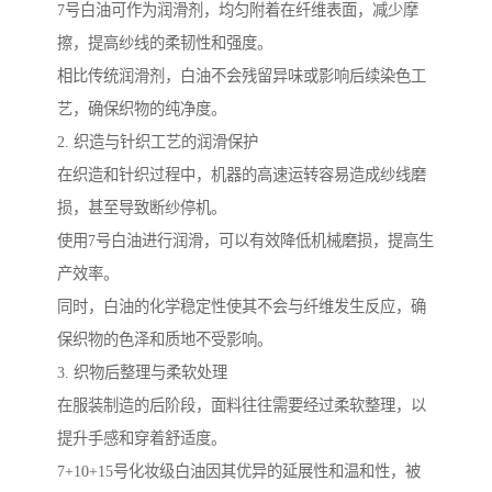
7号白油可作为润滑剂，均匀附着在纤维表面，减少摩
擦，提高纱线的柔韧性和强度。
相比传统润滑剂，白油不会残留异味或影响后续染色工
艺，确保织物的纯净度。
2. 织造与针织工艺的润滑保护
在织造和针织过程中，机器的高速运转容易造成纱线磨
损，甚至导致断纱停机。
使用7号白油进行润滑，可以有效降低机械磨损，提高生
产效率。
同时，白油的化学稳定性使其不会与纤维发生反应，确
保织物的色泽和质地不受影响。
3. 织物后整理与柔软处理
在服装制造的后阶段，面料往往需要经过柔软整理，以
提升手感和穿着舒适度。
7+10+15号化妆级白油因其优异的延展性和温和性，被