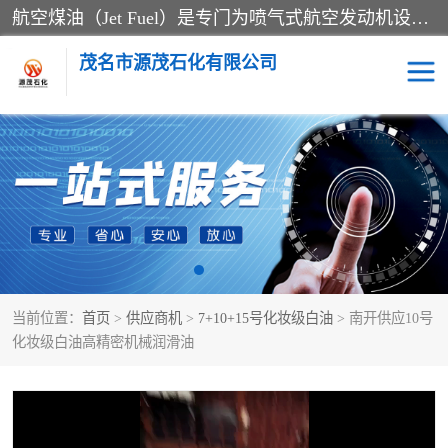
航空煤油（Jet Fuel）是专门为喷气式航空发动机设计的高纯度燃料，主要分为Jet A、Jet A-1和Jet B等类型。其特点是闪点高、低温流动性好，并添加了抗静电剂和抗氧化剂以确保飞行安全。航空煤油需
茂名市源茂石化有限公司
RP3航空煤油
D20+D30溶剂油
D40+D60溶剂油
D80+D100溶剂油
6号+120号溶剂油
260号溶剂油
当前位置：
首页
>
供应商机
>
7+10+15号化妆级白油
> 南开供应10号
异构烷烃
天然乳胶
化妆级白油高精密机械润滑油
3+5号化妆级白油
7+10+15号化妆级白油
26+32号化妆级白油
46+68号化妆级白油