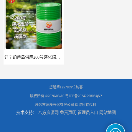
辽宁葫芦岛供应260号磺化煤油电解铜电解镍钴稀释剂
您是第
1257989
位访客
版权所有 ©2026-08-10
粤ICP备2024229806号-2
茂名市源茂石化有限公司
保留所有权利.
技术支持：
八方资源网
免责声明
管理员入口
网站地图