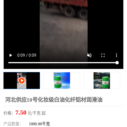
2731溶剂油
河北供应10号化妆级白油化纤铝材润滑油
7.50
价格：
元/千克 起
产品数量：
1000.00千克