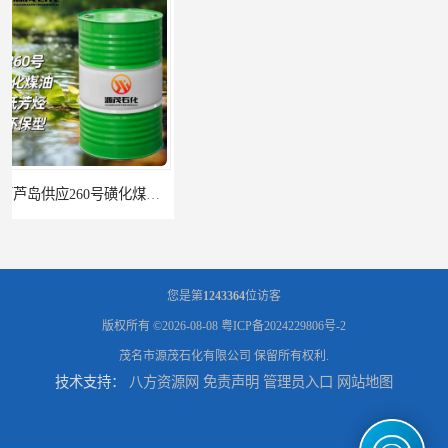
辽宁葫芦岛供应260号磺化煤油电解铜电解镍钴稀释剂
您是第
1243364
位访客
版权所有 ©2026-08-08
粤ICP备2024229806号-2
茂名市源茂石化有限公司
保留所有权利.
技术支持：
八方资源网
免责声明
管理员入口
网站地图