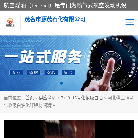
航空煤油（Jet Fuel）是专门为喷气式航空发动机设计的高纯度燃料，主要分为Jet A、Jet A-1和Jet B等类型。其特点是闪点高、低温流动性好，并添加了抗静电剂和抗氧化剂以确保飞行安全。航空煤油需
茂名市源茂石化有限公司
RP3航空煤油
D20+D30溶剂油
D40+D60溶剂油
D80+D100溶剂油
6号+120号溶剂油
260号溶剂油
当前位置：
首页
>
供应商机
>
7+10+15号化妆级白油
> 河北供应10号
异构烷烃
天然乳胶
化妆级白油化纤铝材润滑油
3+5号化妆级白油
7+10+15号化妆级白油
26+32号化妆级白油
46+68号化妆级白油