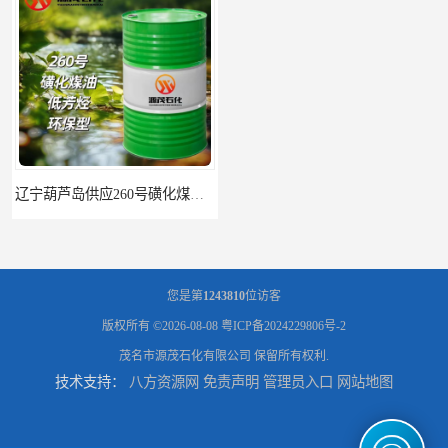
辽宁葫芦岛供应260号磺化煤油电解铜电解镍钴稀释剂
您是第
1243810
位访客
版权所有 ©2026-08-08
粤ICP备2024229806号-2
茂名市源茂石化有限公司
保留所有权利.
技术支持：
八方资源网
免责声明
管理员入口
网站地图