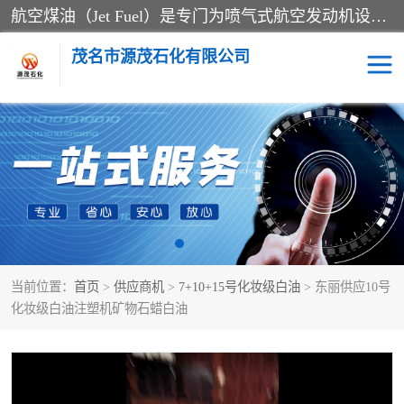
航空煤油（Jet Fuel）是专门为喷气式航空发动机设计的高纯度燃料，主要分为Jet A、Jet A-1和Jet B等类型。其特点是闪点高、低温流动性好，并添加了抗静电剂和抗氧化剂以确保飞行安全。航空煤油需
茂名市源茂石化有限公司
RP3航空煤油
D20+D30溶剂油
D40+D60溶剂油
D80+D100溶剂油
6号+120号溶剂油
260号溶剂油
当前位置：
首页
>
供应商机
>
7+10+15号化妆级白油
> 东丽供应10号
异构烷烃
天然乳胶
化妆级白油注塑机矿物石蜡白油
3+5号化妆级白油
7+10+15号化妆级白油
26+32号化妆级白油
46+68号化妆级白油