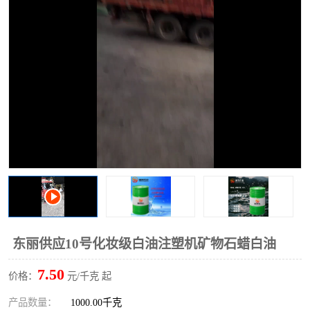
2731溶剂油
东丽供应10号化妆级白油注塑机矿物石蜡白油
7.50
价格：
元/千克 起
产品数量：
1000.00千克