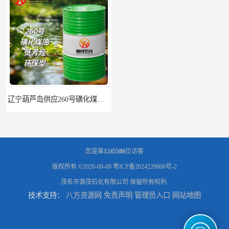
辽宁葫芦岛供应260号磺化煤油电解铜电解镍钴稀释剂
您是第
1245586
位访客
版权所有 ©2026-08-08
粤ICP备2024229806号-2
茂名市源茂石化有限公司
保留所有权利.
技术支持：
八方资源网
免责声明
管理员入口
网站地图