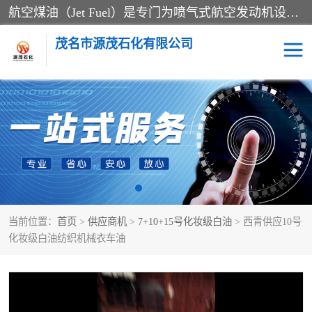
航空煤油（Jet Fuel）是专门为喷气式航空发动机设计的高纯度燃料，主要分为Jet A、Jet A-1和Jet B等类型。其特点是闪点高、低温流动性好，并添加了抗静电剂和抗氧化剂以确保飞行安全。航空煤油需
茂名市源茂石化有限公司
RP3航空煤油
D20+D30溶剂油
D40+D60溶剂油
D80+D100溶剂油
6号+120号溶剂油
260号溶剂油
当前位置：
首页
>
供应商机
>
7+10+15号化妆级白油
> 西青供应10号
异构烷烃
天然乳胶
化妆级白油纺织机械衣车油
3+5号化妆级白油
7+10+15号化妆级白油
26+32号化妆级白油
46+68号化妆级白油