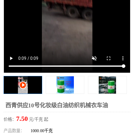
2731溶剂油
西青供应10号化妆级白油纺织机械衣车油
7.50
价格：
元/千克 起
产品数量：
1000.00千克