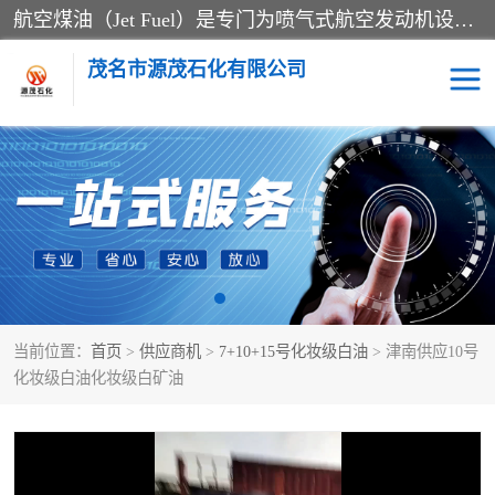
航空煤油（Jet Fuel）是专门为喷气式航空发动机设计的高纯度燃料，主要分为Jet A、Jet A-1和Jet B等类型。其特点是闪点高、低温流动性好，并添加了抗静电剂和抗氧化剂以确保飞行安全。航空煤油需
茂名市源茂石化有限公司
RP3航空煤油
D20+D30溶剂油
D40+D60溶剂油
D80+D100溶剂油
6号+120号溶剂油
260号溶剂油
当前位置：
首页
>
供应商机
>
7+10+15号化妆级白油
> 津南供应10号
异构烷烃
天然乳胶
化妆级白油化妆级白矿油
3+5号化妆级白油
7+10+15号化妆级白油
26+32号化妆级白油
46+68号化妆级白油