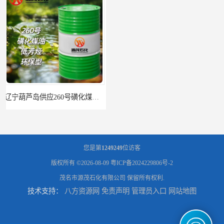
辽宁葫芦岛供应260号磺化煤油电解铜电解镍钴稀释剂
您是第
1249249
位访客
版权所有 ©2026-08-09
粤ICP备2024229806号-2
茂名市源茂石化有限公司
保留所有权利.
技术支持：
八方资源网
免责声明
管理员入口
网站地图