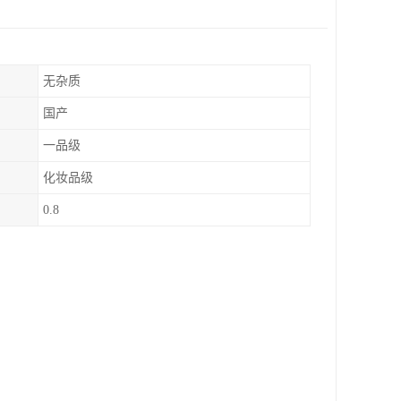
无杂质
国产
一品级
化妆品级
0.8