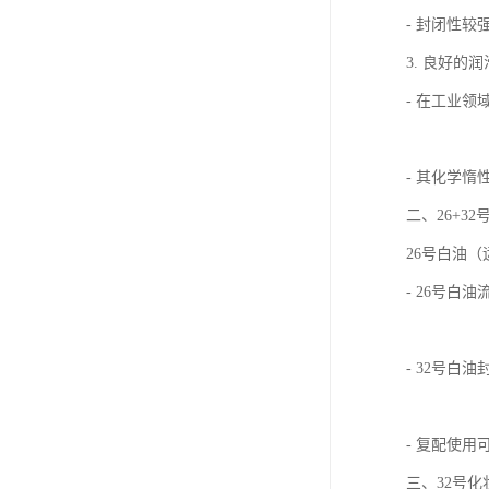
- 封闭性
3. 良好的
- 在工业
- 其化学
二、26+3
26号白油（
- 26号
- 32号
- 复配使
三、32号