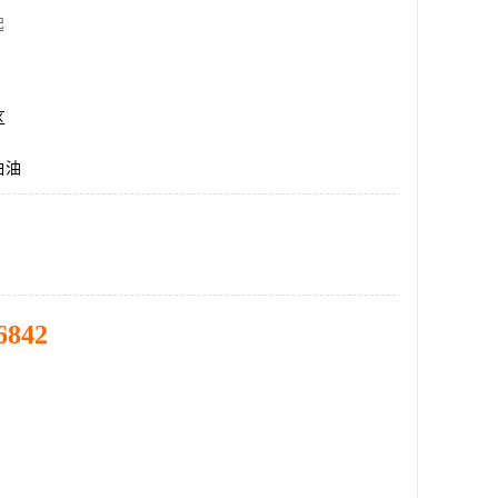
起
区
白油
6842