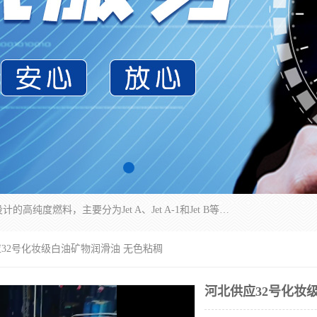
航空煤油（Jet Fuel）是专门为喷气式航空发动机设计的高纯度燃料，主要分为Jet A、Jet A-1和Jet B等类型。其特点是闪点高、低温流动性好，并添加了抗静电剂和抗氧化剂以确保飞行安全。航空煤油需
应32号化妆级白油矿物润滑油 无色粘稠
河北供应32号化妆