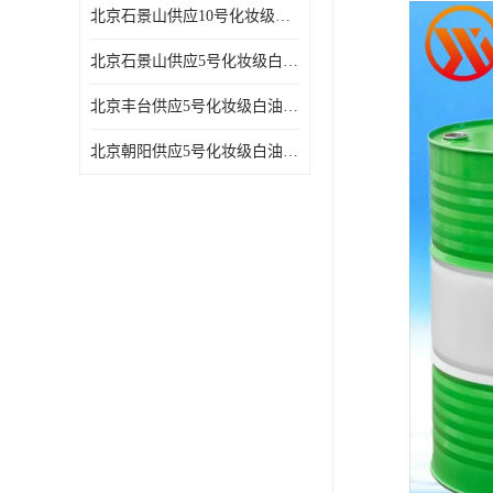
北京石景山供应10号化妆级白油高精密机械润滑油
北京石景山供应5号化妆级白油缝纫机油 设备润滑油
北京丰台供应5号化妆级白油纤维与织物柔软光亮
北京朝阳供应5号化妆级白油纺织时的润滑剂