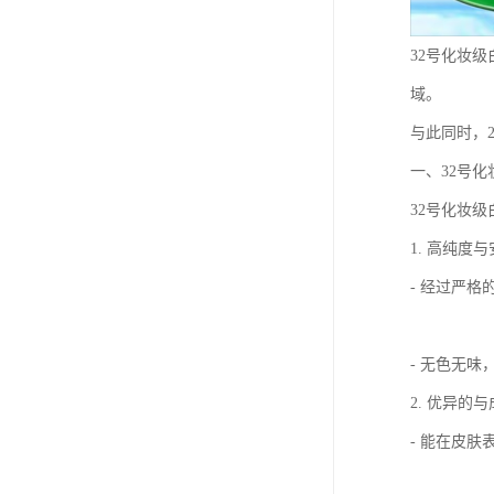
32号化妆
域。
与此同时，
一、32号
32号化妆级
1. 高纯度
- 经过严
- 无色无
2. 优异的
- 能在皮