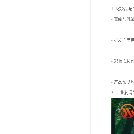
1. 化妆品与
- 膏霜与
- 护发产
- 彩妆底
- 产品帮
2. 工业润