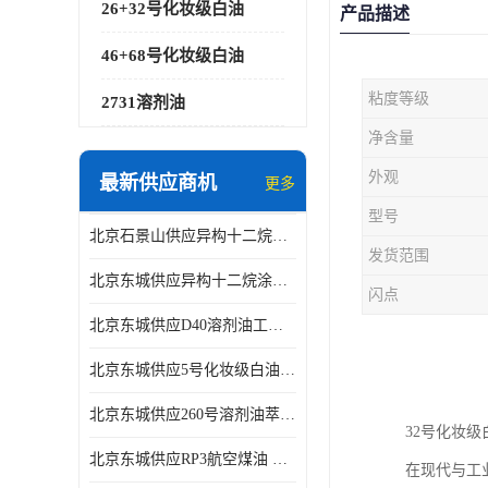
26+32号化妆级白油
产品描述
46+68号化妆级白油
粘度等级
2731溶剂油
净含量
外观
最新供应商机
更多
型号
北京石景山供应异构十二烷香精助剂
发货范围
北京东城供应异构十二烷涂料胶粘油墨稀释剂
闪点
北京东城供应D40溶剂油工业金属清洗
北京东城供应5号化妆级白油钻井液润滑剂
北京东城供应260号溶剂油萃取溶剂油金属萃取剂
32号化妆
北京东城供应RP3航空煤油 高含量国标工业级航空煤油燃料油 无色透明
在现代与工