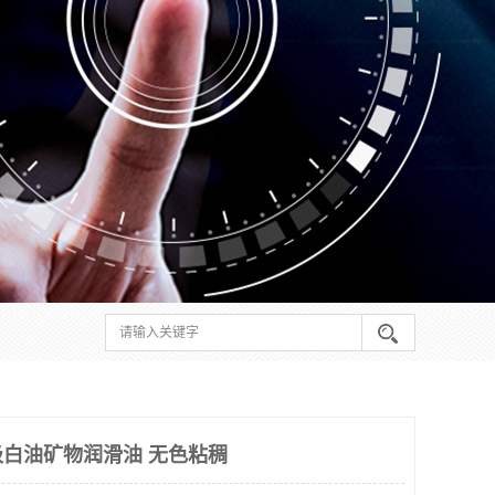
级白油矿物润滑油 无色粘稠