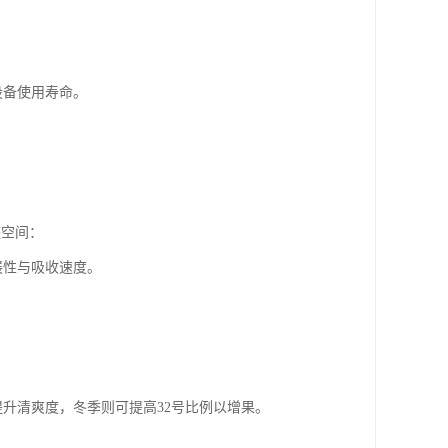
设备使用寿命。
整空间：
展性与吸收速度。
提升清爽度，冬季则可提高32号比例以增果。