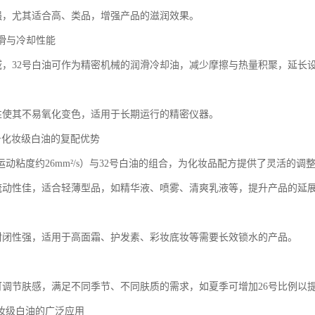
较强，尤其适合高、类品，增强产品的滋润效果。
润滑与冷却性能
领域，32号白油可作为精密机械的润滑冷却油，减少摩擦与热量积聚，延长
惰性使其不易氧化变色，适用于长期运行的精密仪器。
2号化妆级白油的复配优势
运动粘度约26mm²/s）与32号白油的组合，为化妆品配方提供了灵活的调
白油流动性佳，适合轻薄型品，如精华液、喷雾、清爽乳液等，提升产品的延
白油封闭性强，适用于高面霜、护发素、彩妆底妆等需要长效锁水的产品。
用可调节肤感，满足不同季节、不同肤质的需求，如夏季可增加26号比例以
化妆级白油的广泛应用