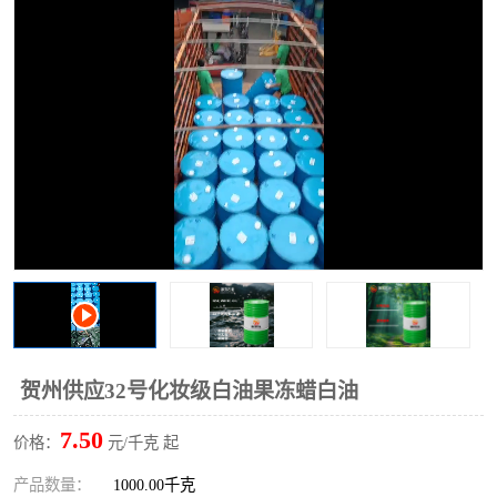
2731溶剂油
贺州供应32号化妆级白油果冻蜡白油
7.50
价格：
元/千克 起
产品数量：
1000.00千克