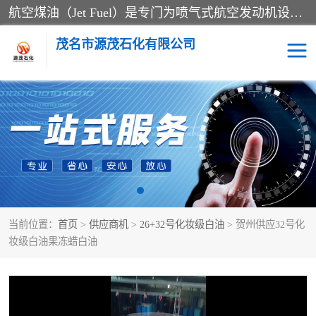
航空煤油（Jet Fuel）是专门为喷气式航空发动机设计的高纯度燃料，主要分为Jet A、Jet A-1和Jet B等类型。其特点是闪点高、低温流动性好，并添加了抗静电剂和抗氧化剂以确保飞行安全。航空煤油需
茂名市源茂石化有限公司
RP3航空煤油
D20+D30溶剂油
D40+D60溶剂油
D80+D100溶剂油
6号+120号溶剂油
260号溶剂油
当前位置：
首页
>
供应商机
>
26+32号化妆级白油
> 贺州供应32号化
异构烷烃
天然乳胶
妆级白油果冻蜡白油
3+5号化妆级白油
7+10+15号化妆级白油
26+32号化妆级白油
46+68号化妆级白油