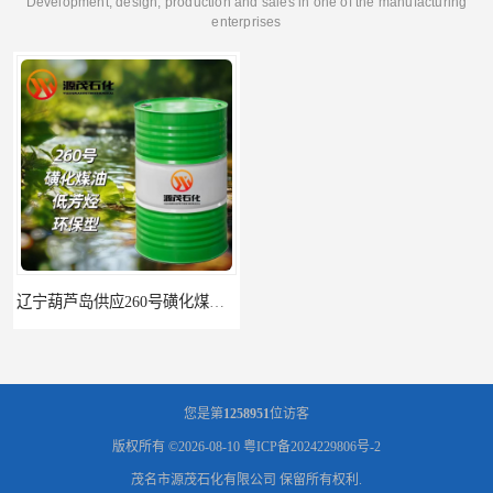
Development, design, production and sales in one of the manufacturing
enterprises
辽宁葫芦岛供应260号磺化煤油电解铜电解镍钴稀释剂
您是第
1258951
位访客
版权所有 ©2026-08-10
粤ICP备2024229806号-2
茂名市源茂石化有限公司
保留所有权利.