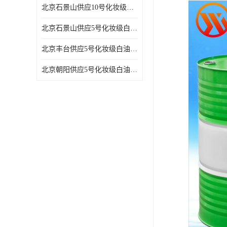
北京石景山供应10号化妆级白油高精密机械润滑油
北京石景山供应5号化妆级白油缝纫机油 设备润滑油
北京丰台供应5号化妆级白油纤维与织物柔软光亮
北京朝阳供应5号化妆级白油纺织时的润滑剂