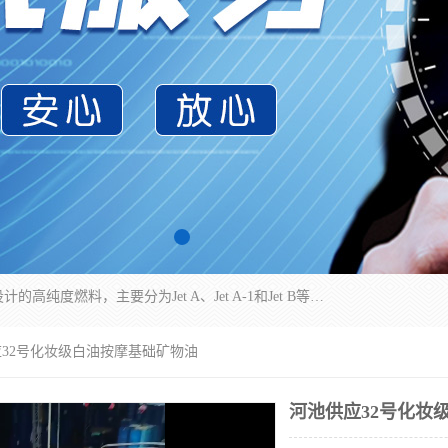
航空煤油（Jet Fuel）是专门为喷气式航空发动机设计的高纯度燃料，主要分为Jet A、Jet A-1和Jet B等类型。其特点是闪点高、低温流动性好，并添加了抗静电剂和抗氧化剂以确保飞行安全。航空煤油需
应32号化妆级白油按摩基础矿物油
河池供应32号化妆