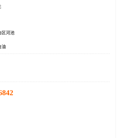
起
治区河池
白油
6842