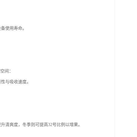
设备使用寿命。
整空间：
展性与吸收速度。
提升清爽度，冬季则可提高32号比例以增果。