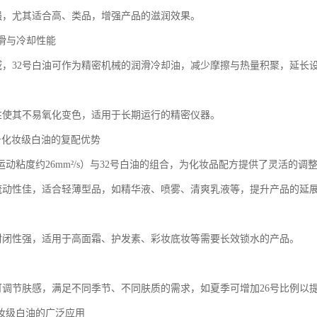
较强，尤其适合高、类品，增强产品的滋润效果。
润滑与冷却性能
领域，32号白油可作为精密机械的润滑冷却油，减少摩擦与热量积聚，延长
惰性使其不易氧化变色，适用于长期运行的精密仪器。
2号化妆级白油的复配优势
运动粘度约26mm²/s）与32号白油的组合，为化妆品配方提供了灵活的调
白油流动性佳，适合轻薄型品，如精华液、喷雾、清爽乳液等，提升产品的延
白油封闭性强，适用于高面霜、护发素、彩妆底妆等需要长效锁水的产品。
用可调节肤感，满足不同季节、不同肤质的需求，如夏季可增加26号比例以
化妆级白油的广泛应用