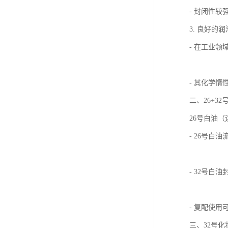
- 封闭性
3. 良好的
- 在工业
- 其化学
二、26+3
26号白油（
- 26号
- 32号
- 复配使
三、32号