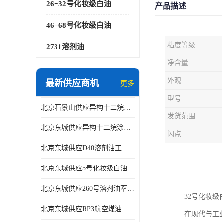
26+32号化妆级白油
产品描述
46+68号化妆级白油
粘度等级
2731溶剂油
净含量
外观
最新供应商机
更多
型号
北京石景山供应异构十二烷香精助剂
发货范围
北京东城供应异构十二烷涂料胶粘油墨稀释剂
闪点
北京东城供应D40溶剂油工业金属清洗
北京东城供应5号化妆级白油钻井液润滑剂
北京东城供应260号溶剂油萃取溶剂油金属萃取剂
32号化妆
北京东城供应RP3航空煤油 高含量国标工业级航空煤油燃料油 无色透明
在现代与工