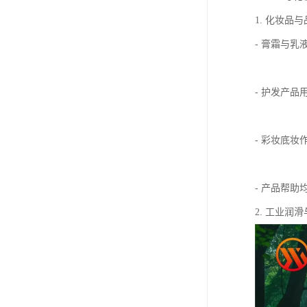
1. 化妆品与
- 膏霜与
- 护发产
- 彩妆底
- 产品帮
2. 工业润