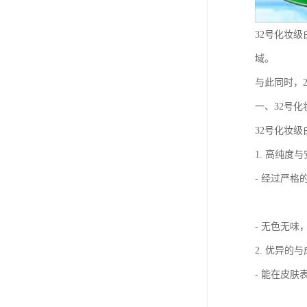
32号化妆
域。
与此同时，
一、32号
32号化妆级
1. 高纯度
- 经过严
- 无色无
2. 优异的
- 能在皮