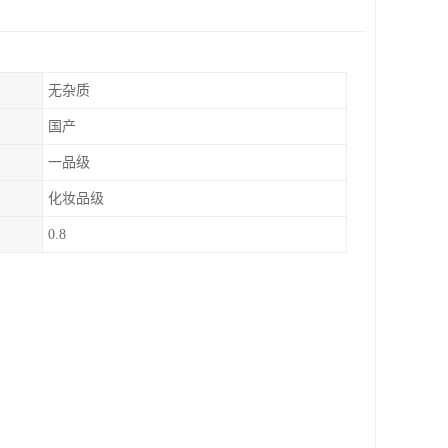
无杂质
国产
一品级
化妆品级
0.8