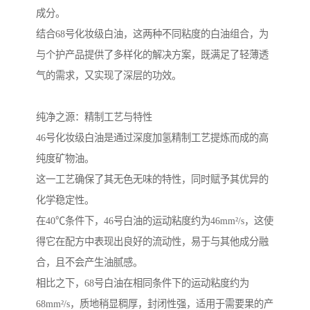
成分。
结合68号化妆级白油，这两种不同粘度的白油组合，为
与个护产品提供了多样化的解决方案，既满足了轻薄透
气的需求，又实现了深层的功效。
纯净之源：精制工艺与特性
46号化妆级白油是通过深度加氢精制工艺提炼而成的高
纯度矿物油。
这一工艺确保了其无色无味的特性，同时赋予其优异的
化学稳定性。
在40℃条件下，46号白油的运动粘度约为46mm²/s，这使
得它在配方中表现出良好的流动性，易于与其他成分融
合，且不会产生油腻感。
相比之下，68号白油在相同条件下的运动粘度约为
68mm²/s，质地稍显稠厚，封闭性强，适用于需要果的产