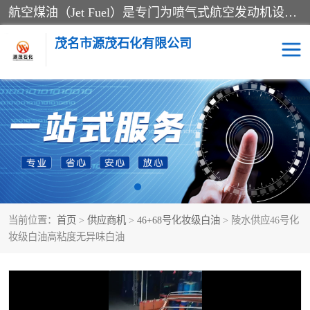
航空煤油（Jet Fuel）是专门为喷气式航空发动机设计的高纯度燃料，主要分为Jet A、Jet A-1和Jet B等类型。其特点是闪点高、低温流动性好，并添加了抗静电剂和抗氧化剂以确保飞行安全。航空煤油需
茂名市源茂石化有限公司
RP3航空煤油
D20+D30溶剂油
D40+D60溶剂油
D80+D100溶剂油
6号+120号溶剂油
260号溶剂油
当前位置：
首页
>
供应商机
>
46+68号化妆级白油
> 陵水供应46号化
异构烷烃
天然乳胶
妆级白油高粘度无异味白油
3+5号化妆级白油
7+10+15号化妆级白油
26+32号化妆级白油
46+68号化妆级白油