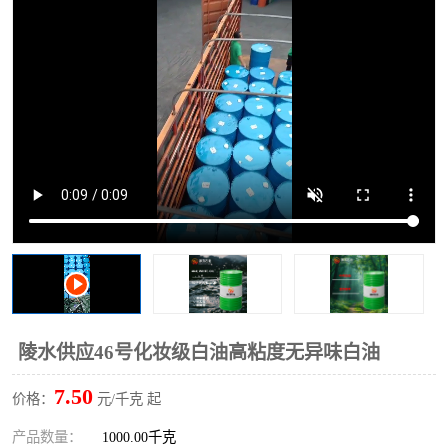
2731溶剂油
陵水供应46号化妆级白油高粘度无异味白油
7.50
价格：
元/千克 起
产品数量：
1000.00千克