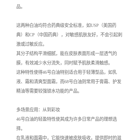
品。
这两种白油均符合药典级安全标准，如USP（美国药
典）和CP（中国药典），对敏感肌肤友好，不会引起刺
激或过敏反应。
其分子结构平滑细腻，能在皮肤表面形成一层透气的
膜，有效减少水分流失，同时赋予肌肤柔滑触感。
这种特性使得46号白油特别适合用于轻薄型品，如乳
液、霜和清爽型面霜，而68号白油则常用于膏霜、护发
精油等需要较强锁水功能的产品。
多场景应用：从到彩妆
46号白油的轻盈特性使其成为许多日常产品的理想选
择。
在乳液和面霜中，它能快速被皮肤吸收，提供即时的滋