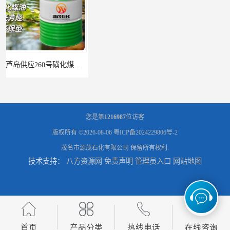
辽宁葫芦岛供应260号磺化煤油电解铜电解镍钴稀释剂
您是第
1216987
位访客
版权所有 ©2026-08-06
粤ICP备2024229806号-2
茂名市源茂石化有限公司
保留所有权利.
技术支持：
八方资源网
免责声明
管理员入口
网站地图
首页
产品分类
热线电话
在线咨询