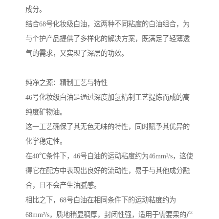
成分。
结合68号化妆级白油，这两种不同粘度的白油组合，为
与个护产品提供了多样化的解决方案，既满足了轻薄透
气的需求，又实现了深层的功效。
纯净之源：精制工艺与特性
46号化妆级白油是通过深度加氢精制工艺提炼而成的高
纯度矿物油。
这一工艺确保了其无色无味的特性，同时赋予其优异的
化学稳定性。
在40℃条件下，46号白油的运动粘度约为46mm²/s，这使
得它在配方中表现出良好的流动性，易于与其他成分融
合，且不会产生油腻感。
相比之下，68号白油在相同条件下的运动粘度约为
68mm²/s，质地稍显稠厚，封闭性强，适用于需要果的产