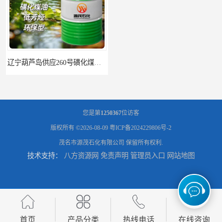
辽宁葫芦岛供应260号磺化煤油电解铜电解镍钴稀释剂
您是第
1250367
位访客
版权所有 ©2026-08-09
粤ICP备2024229806号-2
茂名市源茂石化有限公司
保留所有权利.
技术支持：
八方资源网
免责声明
管理员入口
网站地图
首页
产品分类
热线电话
在线咨询