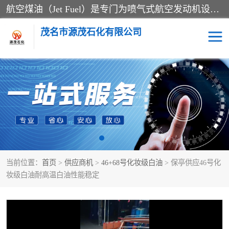
航空煤油（Jet Fuel）是专门为喷气式航空发动机设计的高纯度燃料，主要分为Jet A、Jet A-1和Jet B等类型。其特点是闪点高、低温流动性好，并添加了抗静电剂和抗氧化剂以确保飞行安全。航空煤油需
茂名市源茂石化有限公司
RP3航空煤油
D20+D30溶剂油
D40+D60溶剂油
D80+D100溶剂油
6号+120号溶剂油
260号溶剂油
当前位置：
首页
>
供应商机
>
46+68号化妆级白油
> 保亭供应46号化
异构烷烃
天然乳胶
妆级白油耐高温白油性能稳定
3+5号化妆级白油
7+10+15号化妆级白油
26+32号化妆级白油
46+68号化妆级白油