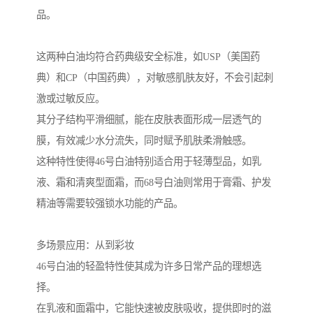
品。
这两种白油均符合药典级安全标准，如USP（美国药
典）和CP（中国药典），对敏感肌肤友好，不会引起刺
激或过敏反应。
其分子结构平滑细腻，能在皮肤表面形成一层透气的
膜，有效减少水分流失，同时赋予肌肤柔滑触感。
这种特性使得46号白油特别适合用于轻薄型品，如乳
液、霜和清爽型面霜，而68号白油则常用于膏霜、护发
精油等需要较强锁水功能的产品。
多场景应用：从到彩妆
46号白油的轻盈特性使其成为许多日常产品的理想选
择。
在乳液和面霜中，它能快速被皮肤吸收，提供即时的滋