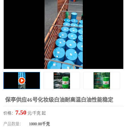
2731溶剂油
保亭供应46号化妆级白油耐高温白油性能稳定
7.50
价格：
元/千克 起
产品数量：
1000.00千克