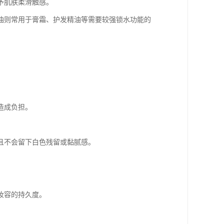
予肌肤柔滑触感。
白油则常用于膏霜、护发精油等需要较强锁水功能的
造成负担。
且不会留下白色残留或黏腻感。
妆容的持久度。