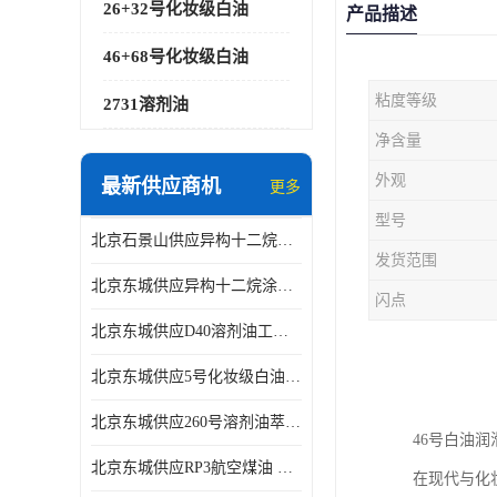
26+32号化妆级白油
产品描述
46+68号化妆级白油
粘度等级
2731溶剂油
净含量
外观
最新供应商机
更多
型号
北京石景山供应异构十二烷香精助剂
发货范围
北京东城供应异构十二烷涂料胶粘油墨稀释剂
闪点
北京东城供应D40溶剂油工业金属清洗
北京东城供应5号化妆级白油钻井液润滑剂
北京东城供应260号溶剂油萃取溶剂油金属萃取剂
46号白油
北京东城供应RP3航空煤油 高含量国标工业级航空煤油燃料油 无色透明
在现代与化