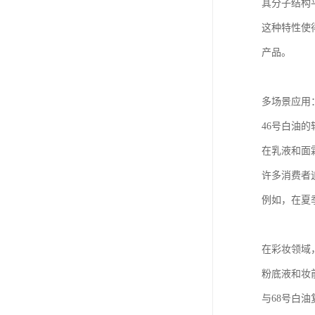
其分子结构
这种特性使
产品。
多场景应用
46号白油
在乳液和面
许多消费者
例如，在夏
在彩妆领域
粉底液和妆
与68号白