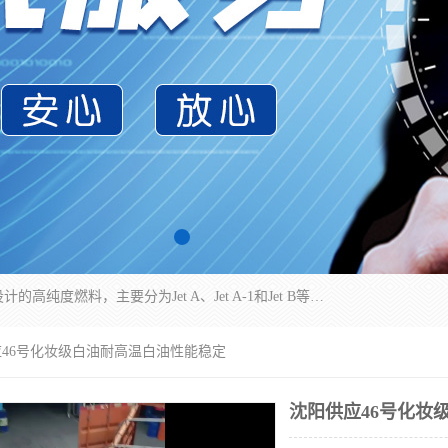
航空煤油（Jet Fuel）是专门为喷气式航空发动机设计的高纯度燃料，主要分为Jet A、Jet A-1和Jet B等类型。其特点是闪点高、低温流动性好，并添加了抗静电剂和抗氧化剂以确保飞行安全。航空煤油需
应46号化妆级白油耐高温白油性能稳定
沈阳供应46号化妆