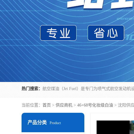
热门搜索：
当前位置：
首页
>
供应商机
>
46+68号化妆级白油
> 沈阳供
产品分类
Product