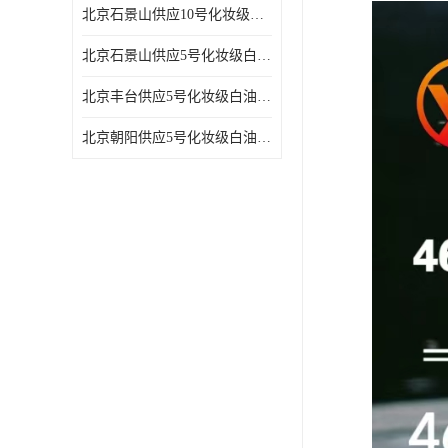
北京石景山供应10号化妆级白油高精密机械润滑油
北京石景山供应5号化妆级白油缝纫机油 设备润滑油
北京丰台供应5号化妆级白油纤维与织物柔软光亮
北京朝阳供应5号化妆级白油纺织时的润滑剂