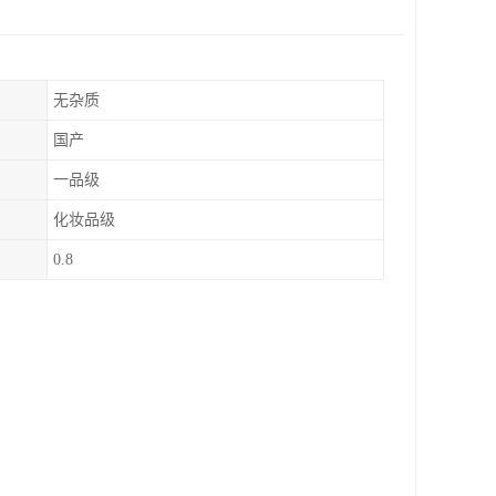
无杂质
国产
一品级
化妆品级
0.8