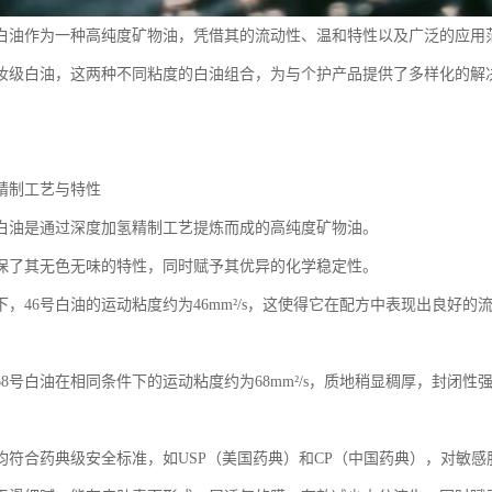
级白油作为一种高纯度矿物油，凭借其的流动性、温和特性以及广泛的应用
化妆级白油，这两种不同粘度的白油组合，为与个护产品提供了多样化的解
精制工艺与特性
级白油是通过深度加氢精制工艺提炼而成的高纯度矿物油。
保了其无色无味的特性，同时赋予其优异的化学稳定性。
件下，46号白油的运动粘度约为46mm²/s，这使得它在配方中表现出良好
68号白油在相同条件下的运动粘度约为68mm²/s，质地稍显稠厚，封闭
均符合药典级安全标准，如USP（美国药典）和CP（中国药典），对敏