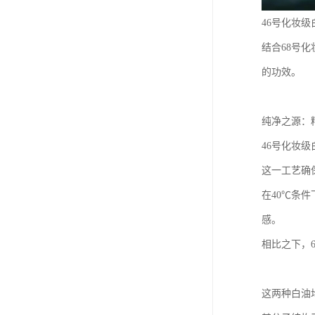
46号化妆
结合68号
的功效。
纯净之源：
46号化妆
这一工艺确
在40℃条
感。
相比之下，
这两种白油