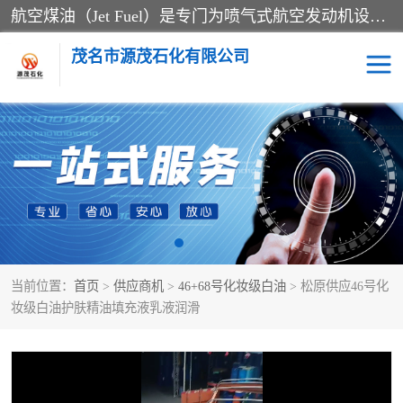
航空煤油（Jet Fuel）是专门为喷气式航空发动机设计的高纯度燃料，主要分为Jet A、Jet A-1和Jet B等类型。其特点是闪点高、低温流动性好，并添加了抗静电剂和抗氧化剂以确保飞行安全。航空煤油需
茂名市源茂石化有限公司
RP3航空煤油
D20+D30溶剂油
D40+D60溶剂油
D80+D100溶剂油
6号+120号溶剂油
260号溶剂油
当前位置：
首页
>
供应商机
>
46+68号化妆级白油
> 松原供应46号化
异构烷烃
天然乳胶
妆级白油护肤精油填充液乳液润滑
3+5号化妆级白油
7+10+15号化妆级白油
26+32号化妆级白油
46+68号化妆级白油