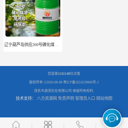
辽宁葫芦岛供应260号磺化煤油电解铜电解镍钴稀释剂
您是第
1241148
位访客
版权所有 ©2026-08-08
粤ICP备2024229806号-2
茂名市源茂石化有限公司
保留所有权利.
技术支持：
八方资源网
免责声明
管理员入口
网站地图