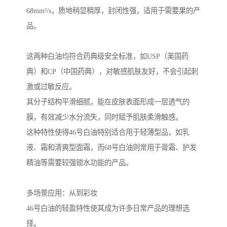
68mm²/s，质地稍显稠厚，封闭性强，适用于需要果的产
品。
这两种白油均符合药典级安全标准，如USP（美国药
典）和CP（中国药典），对敏感肌肤友好，不会引起刺
激或过敏反应。
其分子结构平滑细腻，能在皮肤表面形成一层透气的
膜，有效减少水分流失，同时赋予肌肤柔滑触感。
这种特性使得46号白油特别适合用于轻薄型品，如乳
液、霜和清爽型面霜，而68号白油则常用于膏霜、护发
精油等需要较强锁水功能的产品。
多场景应用：从到彩妆
46号白油的轻盈特性使其成为许多日常产品的理想选
择。