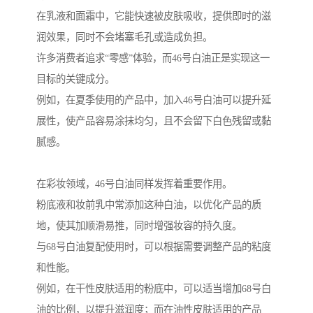
在乳液和面霜中，它能快速被皮肤吸收，提供即时的滋
润效果，同时不会堵塞毛孔或造成负担。
许多消费者追求“零感”体验，而46号白油正是实现这一
目标的关键成分。
例如，在夏季使用的产品中，加入46号白油可以提升延
展性，使产品容易涂抹均匀，且不会留下白色残留或黏
腻感。
在彩妆领域，46号白油同样发挥着重要作用。
粉底液和妆前乳中常添加这种白油，以优化产品的质
地，使其加顺滑易推，同时增强妆容的持久度。
与68号白油复配使用时，可以根据需要调整产品的粘度
和性能。
例如，在干性皮肤适用的粉底中，可以适当增加68号白
油的比例，以提升滋润度；而在油性皮肤适用的产品