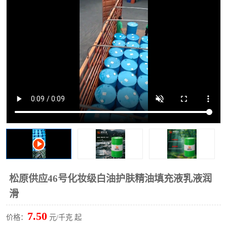
2731溶剂油
松原供应46号化妆级白油护肤精油填充液乳液润
滑
7.50
价格：
元/千克 起