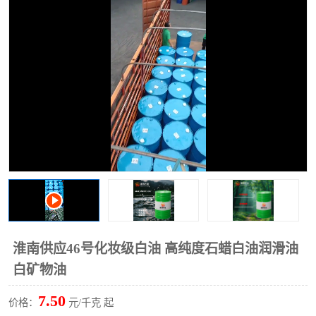
2731溶剂油
淮南供应46号化妆级白油 高纯度石蜡白油润滑油
白矿物油
7.50
价格：
元/千克 起