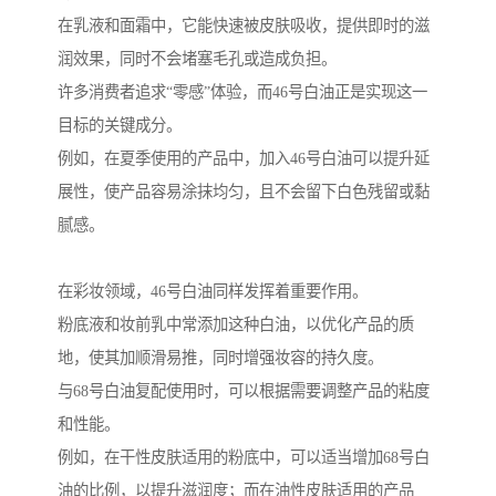
在乳液和面霜中，它能快速被皮肤吸收，提供即时的滋
润效果，同时不会堵塞毛孔或造成负担。
许多消费者追求“零感”体验，而46号白油正是实现这一
目标的关键成分。
例如，在夏季使用的产品中，加入46号白油可以提升延
展性，使产品容易涂抹均匀，且不会留下白色残留或黏
腻感。
在彩妆领域，46号白油同样发挥着重要作用。
粉底液和妆前乳中常添加这种白油，以优化产品的质
地，使其加顺滑易推，同时增强妆容的持久度。
与68号白油复配使用时，可以根据需要调整产品的粘度
和性能。
例如，在干性皮肤适用的粉底中，可以适当增加68号白
油的比例，以提升滋润度；而在油性皮肤适用的产品