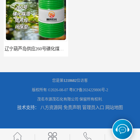
辽宁葫芦岛供应260号磺化煤油电解铜电解镍钴稀释剂
您是第
1218682
位访客
版权所有 ©2026-08-07
粤ICP备2024229806号-2
茂名市源茂石化有限公司
保留所有权利.
技术支持：
八方资源网
免责声明
管理员入口
网站地图