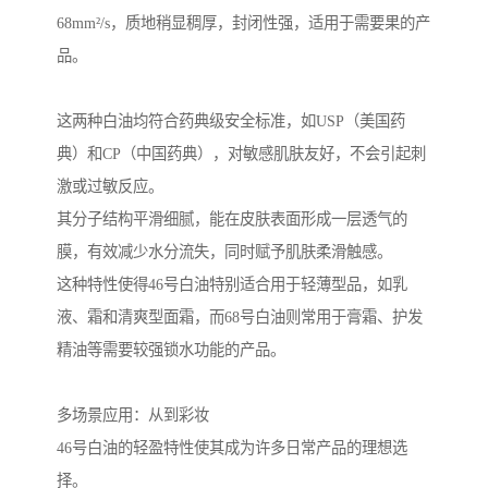
68mm²/s，质地稍显稠厚，封闭性强，适用于需要果的产
品。
这两种白油均符合药典级安全标准，如USP（美国药
典）和CP（中国药典），对敏感肌肤友好，不会引起刺
激或过敏反应。
其分子结构平滑细腻，能在皮肤表面形成一层透气的
膜，有效减少水分流失，同时赋予肌肤柔滑触感。
这种特性使得46号白油特别适合用于轻薄型品，如乳
液、霜和清爽型面霜，而68号白油则常用于膏霜、护发
精油等需要较强锁水功能的产品。
多场景应用：从到彩妆
46号白油的轻盈特性使其成为许多日常产品的理想选
择。