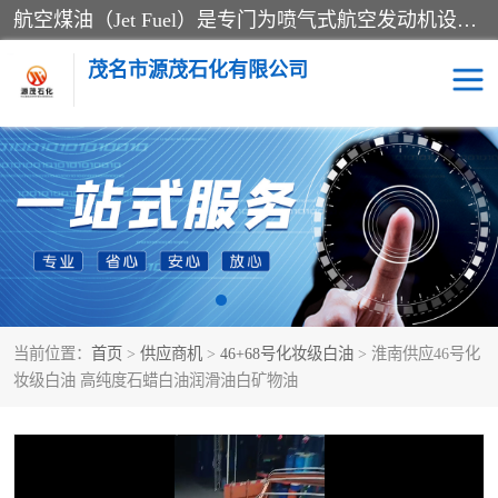
航空煤油（Jet Fuel）是专门为喷气式航空发动机设计的高纯度燃料，主要分为Jet A、Jet A-1和Jet B等类型。其特点是闪点高、低温流动性好，并添加了抗静电剂和抗氧化剂以确保飞行安全。航空煤油需
茂名市源茂石化有限公司
RP3航空煤油
D20+D30溶剂油
D40+D60溶剂油
D80+D100溶剂油
6号+120号溶剂油
260号溶剂油
当前位置：
首页
>
供应商机
>
46+68号化妆级白油
> 淮南供应46号化
异构烷烃
天然乳胶
妆级白油 高纯度石蜡白油润滑油白矿物油
3+5号化妆级白油
7+10+15号化妆级白油
26+32号化妆级白油
46+68号化妆级白油