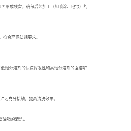
属表面形成残留，确保后续加工（如喷涂、电镀）的
少，符合环保法规要求。
，结合了低馏分溶剂的快速挥发性和高馏分溶剂的强溶解
剂与油污充分接触，提高清洗效果。
度油脂的清洗。