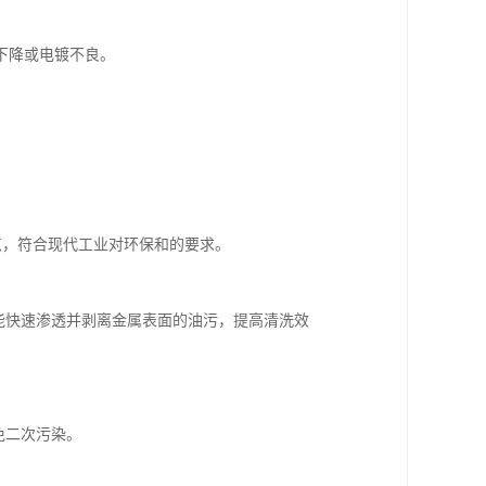
下降或电镀不良。
。
特点，符合现代工业对环保和的要求。
，能快速渗透并剥离金属表面的油污，提高清洗效
免二次污染。