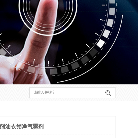
溶剂油衣领净气雾剂