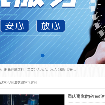
航空煤油（Jet Fuel）是专门为喷气式航空发动机设计的高纯度燃料，主要分为Jet A、Jet A-1和Jet B等类型。其特点是闪点高、低温流动性好，并添加了抗静电剂和抗氧化剂以确保飞行安全。航空煤油需
应D60溶剂油衣领净气雾剂
重庆南岸供应D60