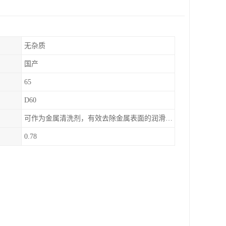
无杂质
国产
65
D60
可作为金属清洗剂，有效去除金属表面的润滑油、防锈油及加工油等矿物油污渍，且清洗后能在金属表面形成薄油膜，兼具防锈效果。此外，还适用于配制金属防锈油、冲压油、拉伸油等。
0.78