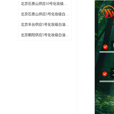
北京石景山供应10号化妆级白油高精密机械润滑油
北京石景山供应5号化妆级白油缝纫机油 设备润滑油
北京丰台供应5号化妆级白油纤维与织物柔软光亮
北京朝阳供应5号化妆级白油纺织时的润滑剂