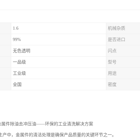
1.6
机械杂质
99%
是否进口
无色透明
闪点
一品级
型号
工业级
用途
全国
密度
油金属件除油去冲压油——环保的工业清洗解决方案
生产中，金属件的清洁处理是确保产品质量的关键环节之一。