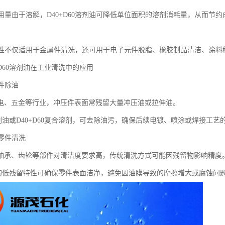
剂用量由于溶解，D40+D60溶剂油可降低单位面积的溶剂消耗量，从而节约
适用性不仅适用于金属件清洗，还可用于电子元件脱脂、橡胶制品清洁、涂料
0+D60溶剂油在工业清洗中的应用
压件除油
电、五金等行业，冲压件表面常残留大量冲压油或拉伸油。
溶剂油或D40+D60复合溶剂，可去除油污，确保后续电镀、喷涂或焊接工艺
械零件清洗
轴承、齿轮等部件对清洁度要求高，传统清洗方式可能因残留物影响精度
油的低残留特性可确保零件表面洁净，避免因油膜导致的摩擦增大或腐蚀问