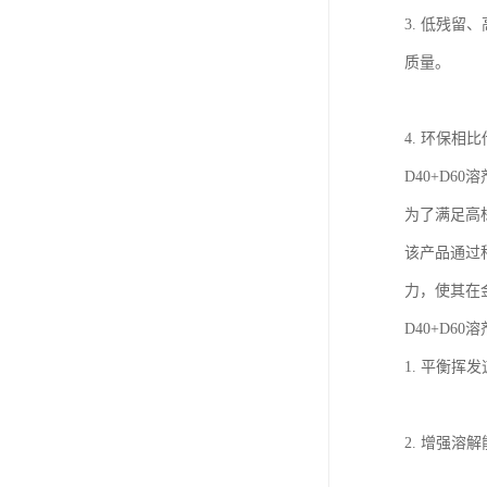
3. 低残
质量。
4. 环保
D40+D6
为了满足高标
该产品通过科
力，使其在
D40+D60
1. 平衡
2. 增强