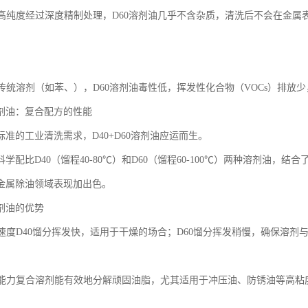
留、高纯度经过深度精制处理，D60溶剂油几乎不含杂质，清洗后不会在金
相比传统溶剂（如苯、），D60溶剂油毒性低，挥发性化合物（VOCs）排放
0溶剂油：复合配方的性能
准的工业清洗需求，D40+D60溶剂油应运而生。
学配比D40（馏程40-80℃）和D60（馏程60-100℃）两种溶剂油
金属除油领域表现加出色。
溶剂油的优势
挥发速度D40馏分挥发快，适用于干燥的场合；D60馏分挥发稍慢，确保溶
溶解能力复合溶剂能有效地分解顽固油脂，尤其适用于冲压油、防锈油等高粘