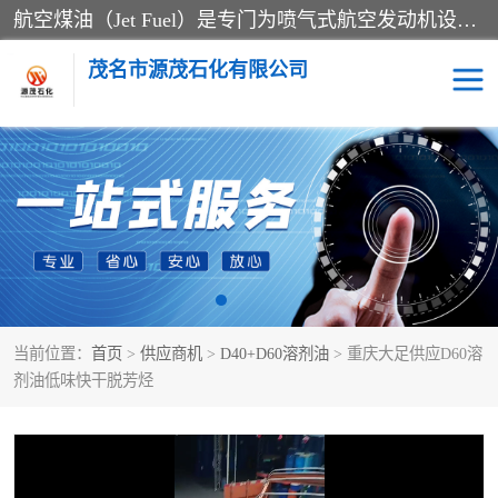
航空煤油（Jet Fuel）是专门为喷气式航空发动机设计的高纯度燃料，主要分为Jet A、Jet A-1和Jet B等类型。其特点是闪点高、低温流动性好，并添加了抗静电剂和抗氧化剂以确保飞行安全。航空煤油需
茂名市源茂石化有限公司
RP3航空煤油
D20+D30溶剂油
D40+D60溶剂油
D80+D100溶剂油
6号+120号溶剂油
260号溶剂油
当前位置：
首页
>
供应商机
>
D40+D60溶剂油
> 重庆大足供应D60溶
异构烷烃
天然乳胶
剂油低味快干脱芳烃
3+5号化妆级白油
7+10+15号化妆级白油
26+32号化妆级白油
46+68号化妆级白油