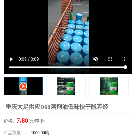
2731溶剂油
重庆大足供应D60溶剂油低味快干脱芳烃
7.80
价格：
元/吨 起
产品数量：
1000.00吨