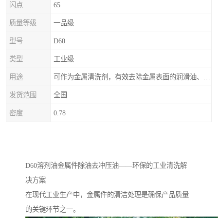
闪点
65
质量等级
一品级
型号
D60
类型
工业级
用途
可作为金属清洗剂，有效去除金属表面的润滑油、防锈油及加工油等矿物油污渍，且清洗后能在金属表面形成薄油膜，兼具防锈效果。此外，还适用于配制金属防锈油、冲压油、拉伸油等。
发货范围
全国
密度
0.78
D60溶剂油金属件除油去冲压油——环保的工业清洗解
决方案
在现代工业生产中，金属件的清洁处理是确保产品质量
的关键环节之一。