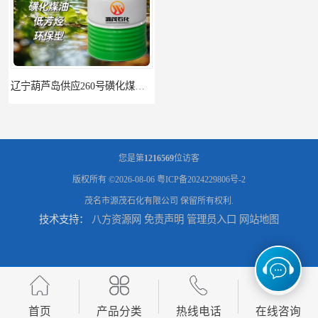
辽宁葫芦岛供应260号磺化煤油电解铜电解镍钴稀释剂
您是第
1216569
位访客
版权所有 ©2026-08-06
粤ICP备2024229806号-2
茂名市源茂石化有限公司
保留所有权利.
技术支持：
八方资源网
免责声明
管理员入口
网站地图
首页
产品分类
热线电话
在线咨询