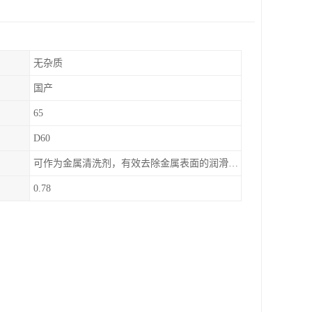
无杂质
国产
65
D60
可作为金属清洗剂，有效去除金属表面的润滑油、防锈油及加工油等矿物油污渍，且清洗后能在金属表面形成薄油膜，兼具防锈效果。此外，还适用于配制金属防锈油、冲压油、拉伸油等。
0.78