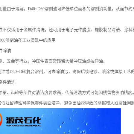
剂用量由于溶解，D40+D60溶剂油可降低单位面积的溶剂消耗量，从而节约
适用性不仅适用于金属件清洗，还可用于电子元件脱脂、橡胶制品清洁、涂料
0+D60溶剂油在工业清洗中的应用
压件除油
电、五金等行业，冲压件表面常残留大量冲压油或拉伸油。
溶剂油或D40+D60复合溶剂，可去除油污，确保后续电镀、喷涂或焊接工艺
械零件清洗
轴承、齿轮等部件对清洁度要求高，传统清洗方式可能因残留物影响精度
油的低残留特性可确保零件表面洁净，避免因油膜导致的摩擦增大或腐蚀问