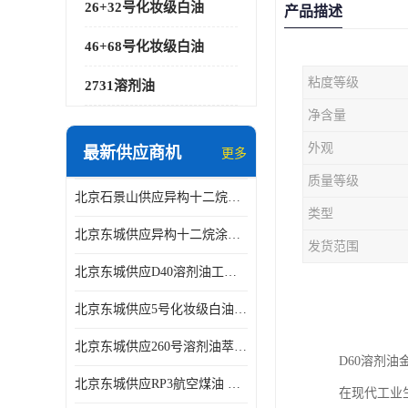
26+32号化妆级白油
产品描述
46+68号化妆级白油
粘度等级
2731溶剂油
净含量
外观
最新供应商机
更多
质量等级
北京石景山供应异构十二烷香精助剂
类型
北京东城供应异构十二烷涂料胶粘油墨稀释剂
发货范围
北京东城供应D40溶剂油工业金属清洗
北京东城供应5号化妆级白油钻井液润滑剂
北京东城供应260号溶剂油萃取溶剂油金属萃取剂
D60溶剂
北京东城供应RP3航空煤油 高含量国标工业级航空煤油燃料油 无色透明
在现代工业