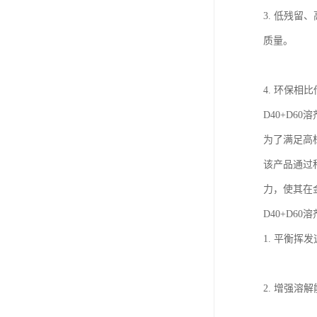
3. 低残
质量。
4. 环保
D40+D6
为了满足高标
该产品通过科
力，使其在
D40+D60
1. 平衡
2. 增强