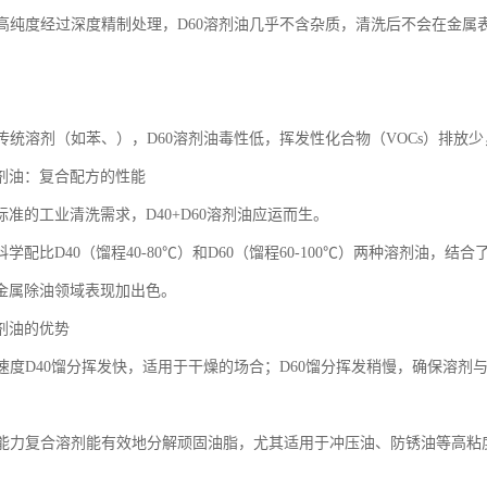
留、高纯度经过深度精制处理，D60溶剂油几乎不含杂质，清洗后不会在金
相比传统溶剂（如苯、），D60溶剂油毒性低，挥发性化合物（VOCs）排放
0溶剂油：复合配方的性能
准的工业清洗需求，D40+D60溶剂油应运而生。
学配比D40（馏程40-80℃）和D60（馏程60-100℃）两种溶剂油
金属除油领域表现加出色。
溶剂油的优势
挥发速度D40馏分挥发快，适用于干燥的场合；D60馏分挥发稍慢，确保溶
溶解能力复合溶剂能有效地分解顽固油脂，尤其适用于冲压油、防锈油等高粘