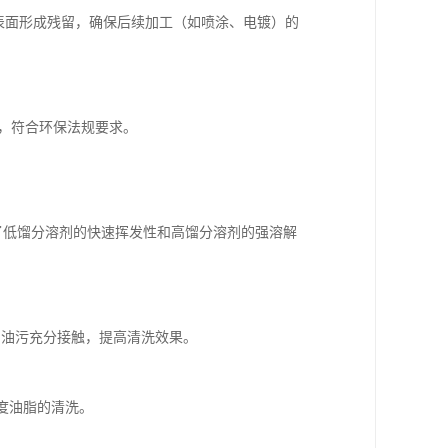
属表面形成残留，确保后续加工（如喷涂、电镀）的
少，符合环保法规要求。
，结合了低馏分溶剂的快速挥发性和高馏分溶剂的强溶解
剂与油污充分接触，提高清洗效果。
度油脂的清洗。