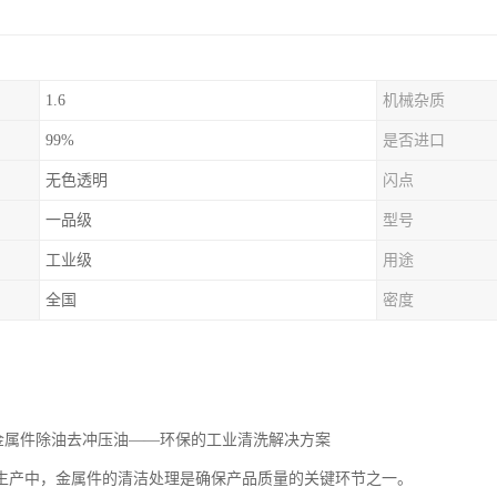
1.6
机械杂质
99%
是否进口
无色透明
闪点
一品级
型号
工业级
用途
全国
密度
油金属件除油去冲压油——环保的工业清洗解决方案
生产中，金属件的清洁处理是确保产品质量的关键环节之一。