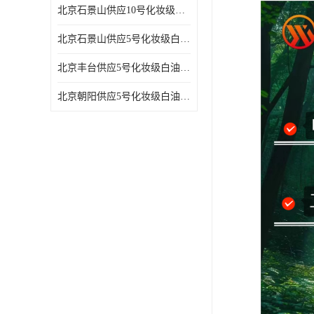
北京石景山供应10号化妆级白油高精密机械润滑油
北京石景山供应5号化妆级白油缝纫机油 设备润滑油
北京丰台供应5号化妆级白油纤维与织物柔软光亮
北京朝阳供应5号化妆级白油纺织时的润滑剂