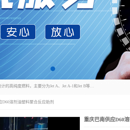
航空煤油（Jet Fuel）是专门为喷气式航空发动机设计的高纯度燃料，主要分为Jet A、Jet A-1和Jet B等类型。其特点是闪点高、低温流动性好，并添加了抗静电剂和抗氧化剂以确保飞行安全。航空煤油需
应D60溶剂油塑料聚合反应助剂
重庆巴南供应D60