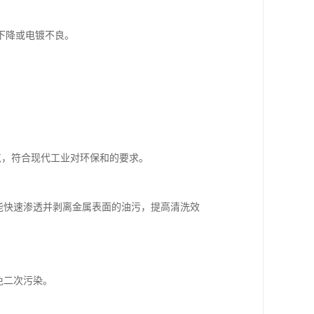
下降或电镀不良。
。
特点，符合现代工业对环保和的要求。
，能快速渗透并剥离金属表面的油污，提高清洗效
免二次污染。