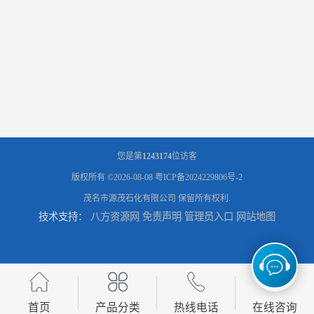
辽宁葫芦岛供应260号磺化煤油电解铜电解镍钴稀释剂
您是第
1243174
位访客
版权所有 ©2026-08-08
粤ICP备2024229806号-2
茂名市源茂石化有限公司
保留所有权利.
技术支持：
八方资源网
免责声明
管理员入口
网站地图
首页
产品分类
热线电话
在线咨询