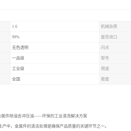
1.6
机械杂质
99%
是否进口
无色透明
闪点
一品级
型号
工业级
用途
全国
密度
油金属件除油去冲压油——环保的工业清洗解决方案
生产中，金属件的清洁处理是确保产品质量的关键环节之一。