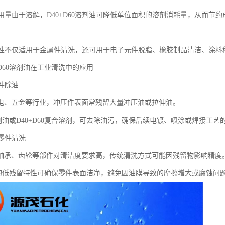
剂用量由于溶解，D40+D60溶剂油可降低单位面积的溶剂消耗量，从而节约
适用性不仅适用于金属件清洗，还可用于电子元件脱脂、橡胶制品清洁、涂料
0+D60溶剂油在工业清洗中的应用
压件除油
电、五金等行业，冲压件表面常残留大量冲压油或拉伸油。
溶剂油或D40+D60复合溶剂，可去除油污，确保后续电镀、喷涂或焊接工艺
械零件清洗
轴承、齿轮等部件对清洁度要求高，传统清洗方式可能因残留物影响精度
油的低残留特性可确保零件表面洁净，避免因油膜导致的摩擦增大或腐蚀问