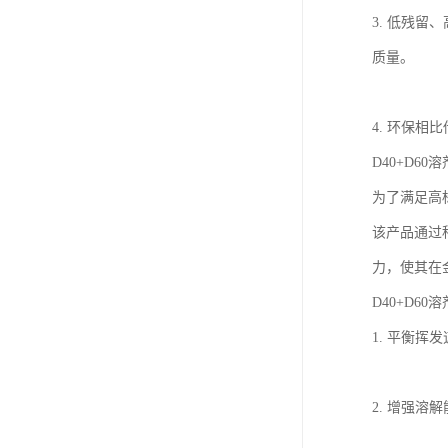
3. 低残
质量。
4. 环保
D40+D6
为了满足高标
该产品通过科
力，使其在
D40+D60
1. 平衡
2. 增强