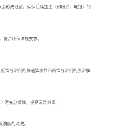
属表面形成残留，确保后续加工（如喷涂、电镀）的
少，符合环保法规要求。
，结合了低馏分溶剂的快速挥发性和高馏分溶剂的强溶解
剂与油污充分接触，提高清洗效果。
度油脂的清洗。