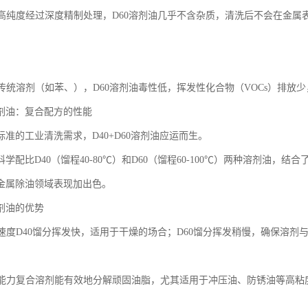
留、高纯度经过深度精制处理，D60溶剂油几乎不含杂质，清洗后不会在金
相比传统溶剂（如苯、），D60溶剂油毒性低，挥发性化合物（VOCs）排放
0溶剂油：复合配方的性能
准的工业清洗需求，D40+D60溶剂油应运而生。
学配比D40（馏程40-80℃）和D60（馏程60-100℃）两种溶剂油
金属除油领域表现加出色。
溶剂油的优势
挥发速度D40馏分挥发快，适用于干燥的场合；D60馏分挥发稍慢，确保溶
溶解能力复合溶剂能有效地分解顽固油脂，尤其适用于冲压油、防锈油等高粘