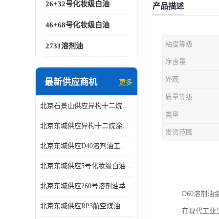
26+32号化妆级白油
产品描述
46+68号化妆级白油
粘度等级
2731溶剂油
净含量
外观
最新供应商机
更多
质量等级
北京石景山供应异构十二烷香精助剂
类型
北京东城供应异构十二烷涂料胶粘油墨稀释剂
发货范围
北京东城供应D40溶剂油工业金属清洗
北京东城供应5号化妆级白油钻井液润滑剂
北京东城供应260号溶剂油萃取溶剂油金属萃取剂
D60溶剂
北京东城供应RP3航空煤油 高含量国标工业级航空煤油燃料油 无色透明
在现代工业