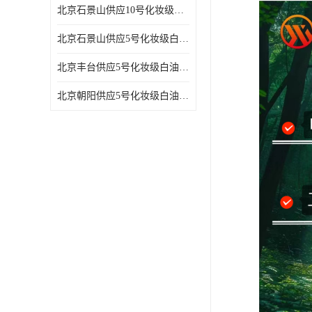
北京石景山供应10号化妆级白油高精密机械润滑油
北京石景山供应5号化妆级白油缝纫机油 设备润滑油
北京丰台供应5号化妆级白油纤维与织物柔软光亮
北京朝阳供应5号化妆级白油纺织时的润滑剂