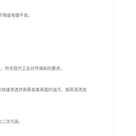
下降或电镀不良。
。
特点，符合现代工业对环保和的要求。
，能快速渗透并剥离金属表面的油污，提高清洗效
免二次污染。