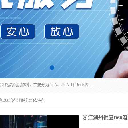
航空煤油（Jet Fuel）是专门为喷气式航空发动机设计的高纯度燃料，主要分为Jet A、Jet A-1和Jet B等类型。其特点是闪点高、低温流动性好，并添加了抗静电剂和抗氧化剂以确保飞行安全。航空煤油需
应D60溶剂油脱芳烃降粘剂
浙江湖州供应D60