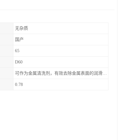
无杂质
国产
65
D60
可作为金属清洗剂，有效去除金属表面的润滑油、防锈油及加工油等矿物油污渍，且清洗后能在金属表面形成薄油膜，兼具防锈效果。此外，还适用于配制金属防锈油、冲压油、拉伸油等。
0.78