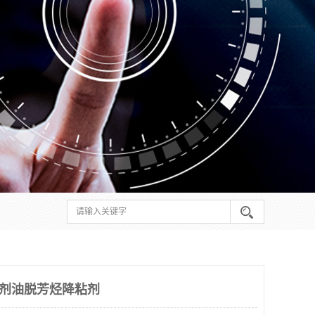
溶剂油脱芳烃降粘剂