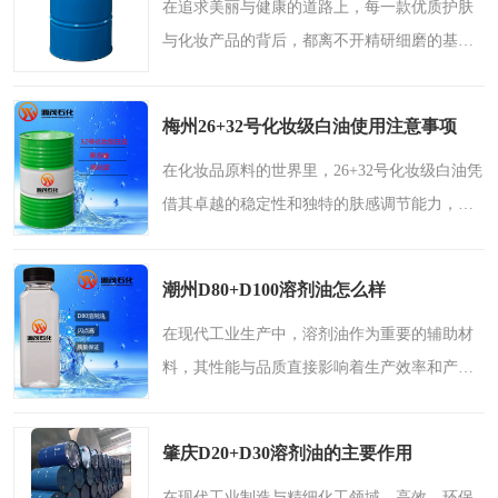
在追求美丽与健康的道路上，每一款优质护肤
2731溶剂油
与化妆产品的背后，都离不开精研细磨的基础
成分。今天，我们将深入介绍在化妆品及个人
护理领域备受信赖的经典组合——46+68号化妆
梅州26+32号化妆级白油使用注意事项
级白油，解析其如何..
在化妆品原料的世界里，26+32号化妆级白油凭
借其卓越的稳定性和独特的肤感调节能力，已
成为众多配方师信赖的基础成分。这两种经过
深度精制的矿物油组合，为护肤品和彩妆带来
潮州D80+D100溶剂油怎么样
了轻盈的保湿体验与..
在现代工业生产中，溶剂油作为重要的辅助材
料，其性能与品质直接影响着生产效率和产品
质量。在众多溶剂油产品中，D80+D100溶剂油
以其独特的复合配方和卓越性能，逐渐成为各
肇庆D20+D30溶剂油的主要作用
行业关注的焦点。本..
在现代工业制造与精细化工领域，高效、环保