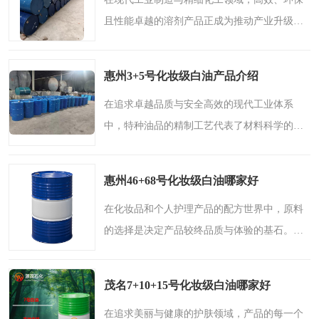
且性能卓越的溶剂产品正成为推动产业升级的
关键要素。其中，D20+D30溶剂油以其独特的
物理化学特性，在众多高端应用场景中展现出
惠州3+5号化妆级白油产品介绍
不可替代的价值。本文..
在追求卓越品质与安全高效的现代工业体系
中，特种油品的精制工艺代表了材料科学的应
用高度。从广阔天际到日常护肤，高纯度、高
性能的油品在不同领域守护着安全与品质。今
惠州46+68号化妆级白油哪家好
天，我们将目光聚焦于..
在化妆品和个人护理产品的配方世界中，原料
的选择是决定产品较终品质与体验的基石。其
中，作为基础油相成分的化妆级白油，因其卓
越的稳定性和独特的肤感，始终扮演着**的角
茂名7+10+15号化妆级白油哪家好
色。特别是将两种不..
在追求美丽与健康的护肤领域，产品的每一个