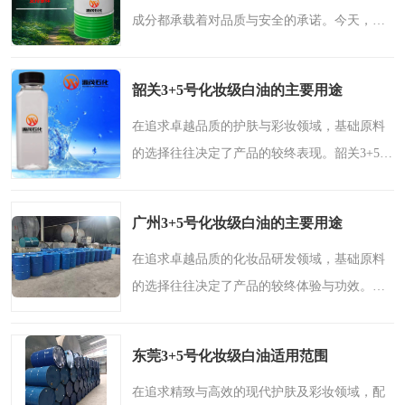
成分都承载着对品质与安全的承诺。今天，我
们将带您深入了解在化妆品及个人护理品中扮
演重要角色的7+10+15号化妆级白油，并探讨在
韶关3+5号化妆级白油的主要用途
茂名地区如何选择优..
在追求卓越品质的护肤与彩妆领域，基础原料
的选择往往决定了产品的较终表现。韶关3+5号
化妆级白油，作为两种经过深度精制的高纯度
矿物油产品，凭借其独特的物理特性与卓越的
广州3+5号化妆级白油的主要用途
适用性，已成为众多..
在追求卓越品质的化妆品研发领域，基础原料
的选择往往决定了产品的较终体验与功效。广
州生产的3+5号化妆级白油，作为两种经过深度
精制的低粘度矿物油，正以其高纯度、安全性
东莞3+5号化妆级白油适用范围
与出色的应用表现，..
在追求精致与高效的现代护肤及彩妆领域，配