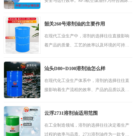
安全与运行效率。RP3航空煤油作为符合国际标
准的高性能航空燃料，已在国内主要航空枢纽
得到广泛应用。为确保燃料性能得到充分发
韶关260号溶剂油的主要作用
挥，使用过程中需遵循..
在现代工业生产中，溶剂的选择往往直接影响
着产品的质量、工艺的效率以及环境的可持续
性。260号溶剂油作为一种性能优异的中高馏程
窄馏分烃类溶剂，正以其独特的化学特性与广
汕头D80+D100溶剂油怎么样
泛的应用场景，成为..
在现代化工业生产体系中，溶剂的选择往往直
接影响着生产流程的效率、产品的品质以及环
境友好程度。作为一种经过科学配制的复合型
溶剂，D80+D100溶剂油凭借其出色的性能特
云浮2731溶剂油适用范围
点，在众多工业领域展..
在工业制造领域，溶剂的选择往往决定着生产
过程的效率与品质。2731溶剂油作为一款专为