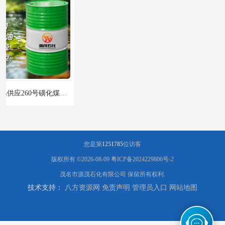
辽宁葫芦岛供应260号磺化煤油电解铜电解镍钴稀释剂
您是第
1251785
位访客
版权所有 ©2026-08-09
粤ICP备2024229806号-2
茂名市源茂石化有限公司
保留所有权利.
技术支持：
八方资源网
免责声明
管理员入口
网站地图