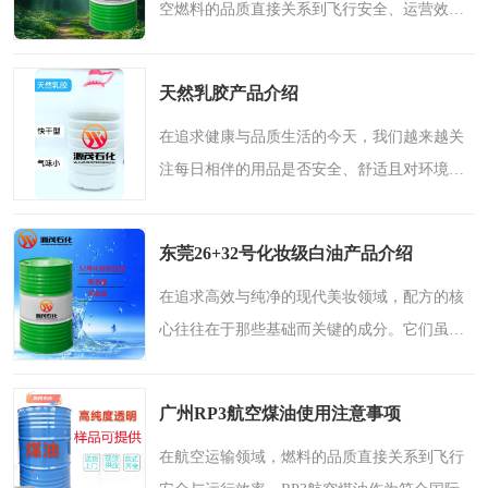
空燃料的品质直接关系到飞行安全、运营效率
与环境责任。RP3航空煤油作为我国自主研发的
3号喷气燃料，凭借其卓越性能与广泛适用性，
天然乳胶产品介绍
正成为现代民航领..
在追求健康与品质生活的今天，我们越来越关
注每日相伴的用品是否安全、舒适且对环境友
善。天然乳胶，这一源自大自然的馈赠，正以
其独特的魅力，悄然提升着无数人的睡眠体验
东莞26+32号化妆级白油产品介绍
与生活品质。什么是..
在追求高效与纯净的现代美妆领域，配方的核
心往往在于那些基础而关键的成分。它们虽不
常成为聚光灯下的主角，却默默支撑着产品的
质感、稳定性与使用体验。26+32号化妆级白油
广州RP3航空煤油使用注意事项
正是这样一组经典而..
在航空运输领域，燃料的品质直接关系到飞行