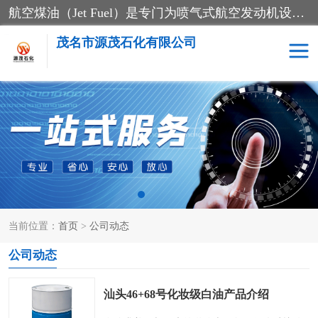
航空煤油（Jet Fuel）是专门为喷气式航空发动机设计的高纯度燃料，主要分为Jet A、Jet A-1和Jet B等类型。其特点是闪点高、低温流动性好，并添加了抗静电剂和抗氧化剂以确保飞行安全。航空煤油需
茂名市源茂石化有限公司
RP3航空煤油
D20+D30溶剂油
D40+D60溶剂油
D80+D100溶剂油
6号+120号溶剂油
260号溶剂油
当前位置：
首页
>
公司动态
异构烷烃
天然乳胶
公司动态
3+5号化妆级白油
7+10+15号化妆级白油
汕头46+68号化妆级白油产品介绍
26+32号化妆级白油
46+68号化妆级白油