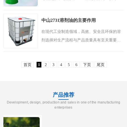
高端工业应用设计的高纯度窄馏分溶剂，凭借
其独特的物理化学特性，正在成为多个行业工
中山2731溶剂油的主要作用
艺优化的重要助力。..
在现代工业制造领域，高效、安全且环保的溶
剂选择对生产流程与产品质量具有至关重要的
影响。2731溶剂油作为一种专为高端工业应用
设计的高纯度窄馏分溶剂，凭借其独特的物理
首页
1
2
3
4
5
6
下页
尾页
化学特性，在多个关..
产品推荐
Development, design, production and sales in one of the manufacturing
enterprises