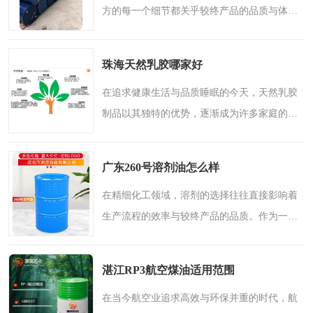
方的每一个细节都关乎较终产品的品质与体
验。其中，基础油相成分的选择，往往是决定
产品质地、肤感乃至安全性的基石。今天，我
珠海天然乳胶哪家好
们将聚焦于两款在高端..
在追求健康生活与品质睡眠的今天，天然乳胶
制品以其独特的优势，逐渐成为许多家庭的可
以选择。作为一种从橡胶树中提取的天然高分
子材料，天然乳胶以其环保、弹性佳、透气性
广东260号溶剂油怎么样
强等特性，赢得了广..
在精细化工领域，溶剂的选择往往直接影响着
生产流程的效率与较终产品的品质。作为一种
性能均衡、应用广泛的中高馏程窄馏分溶剂，
260号溶剂油正以其独特的物理化学特性，成为
湛江RP3航空煤油适用范围
多个工业领域中备受..
在当今航空业追求高效与环保并重的时代，航