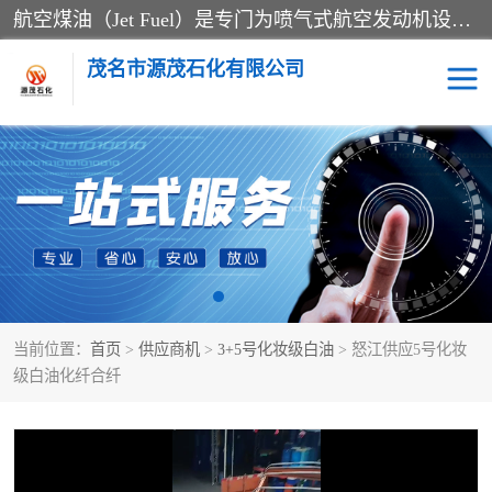
航空煤油（Jet Fuel）是专门为喷气式航空发动机设计的高纯度燃料，主要分为Jet A、Jet A-1和Jet B等类型。其特点是闪点高、低温流动性好，并添加了抗静电剂和抗氧化剂以确保飞行安全。航空煤油需
茂名市源茂石化有限公司
RP3航空煤油
D20+D30溶剂油
D40+D60溶剂油
D80+D100溶剂油
6号+120号溶剂油
260号溶剂油
当前位置：
首页
>
供应商机
>
3+5号化妆级白油
> 怒江供应5号化妆
异构烷烃
天然乳胶
级白油化纤合纤
3+5号化妆级白油
7+10+15号化妆级白油
26+32号化妆级白油
46+68号化妆级白油