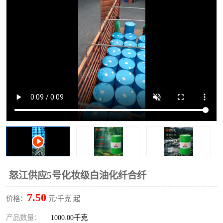
2731溶剂油
怒江供应5号化妆级白油化纤合纤
7.50
价格：
元/千克 起
产品数量：
1000.00千克