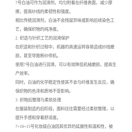
7号白油可作为润滑剂，均匀附着在纤维表面，减少摩
擦，提高纱线的柔韧性和强度。
相比传统润滑剂，白油不会残留异味或影响后续染色工
艺，确保织物的纯净度。
2. 织造与针织工艺的润滑保护
在织造和针织过程中，机器的高速运转容易造成纱线磨
损，甚至导致断纱停机。
使用7号白油进行润滑，可以有效降低机械磨损，提高生
产效率。
同时，白油的化学稳定性使其不会与纤维发生反应，确
保织物的色泽和质地不受影响。
3. 织物后整理与柔软处理
在服装制造的后阶段，面料往往需要经过柔软整理，以
提升手感和穿着舒适度。
7+10+15号化妆级白油因其优异的延展性和温和性，被