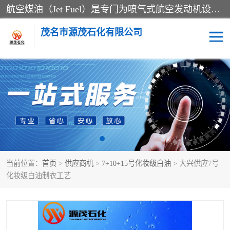
航空煤油（Jet Fuel）是专门为喷气式航空发动机设计的高纯度燃料，主要分为Jet A、Jet A-1和Jet B等类型。其特点是闪点高、低温流动性好，并添加了抗静电剂和抗氧化剂以确保飞行安全。航空煤油需
茂名市源茂石化有限公司
RP3航空煤油
D20+D30溶剂油
D40+D60溶剂油
D80+D100溶剂油
6号+120号溶剂油
260号溶剂油
当前位置：
首页
>
供应商机
>
7+10+15号化妆级白油
> 大兴供应7号
异构烷烃
天然乳胶
化妆级白油制衣工艺
3+5号化妆级白油
7+10+15号化妆级白油
26+32号化妆级白油
46+68号化妆级白油