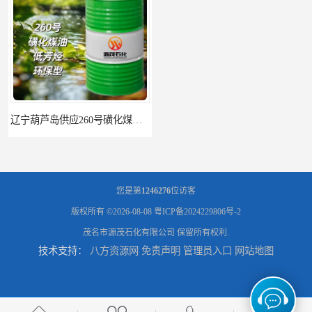
辽宁葫芦岛供应260号磺化煤油电解铜电解镍钴稀释剂
您是第
1246276
位访客
版权所有 ©2026-08-08
粤ICP备2024229806号-2
茂名市源茂石化有限公司
保留所有权利.
技术支持：
八方资源网
免责声明
管理员入口
网站地图