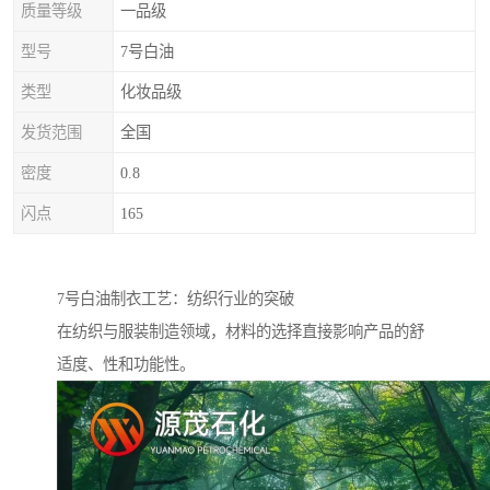
质量等级
一品级
型号
7号白油
类型
化妆品级
发货范围
全国
密度
0.8
闪点
165
7号白油制衣工艺：纺织行业的突破
在纺织与服装制造领域，材料的选择直接影响产品的舒
适度、性和功能性。