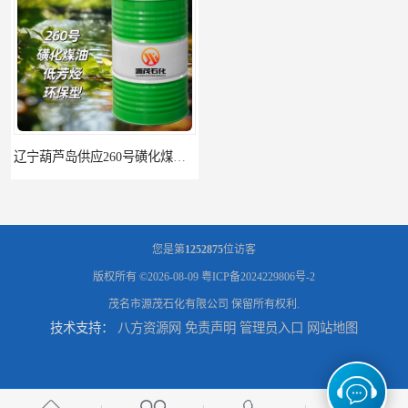
辽宁葫芦岛供应260号磺化煤油电解铜电解镍钴稀释剂
您是第
1252875
位访客
版权所有 ©2026-08-09
粤ICP备2024229806号-2
茂名市源茂石化有限公司
保留所有权利.
技术支持：
八方资源网
免责声明
管理员入口
网站地图