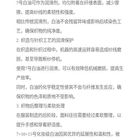
7号白油可作为润滑剂，均匀附着在纤维表面，减少摩
擦，提高纱线的柔韧性和强度。
相比传统润滑剂，白油不会残留异味或影响后续染色工
艺，确保织物的纯净度。
2. 织造与针织工艺的润滑保护
在织造和针织过程中，机器的高速运转容易造成纱线磨
损，甚至导致断纱停机。
使用7号白油进行润滑，可以有效降低机械磨损，提高生
产效率。
同时，白油的化学稳定性使其不会与纤维发生反应，确
保织物的色泽和质地不受影响。
3. 织物后整理与柔软处理
在服装制造的后阶段，面料往往需要经过柔软整理，以
提升手感和穿着舒适度。
7+10+15号化妆级白油因其优异的延展性和温和性，被