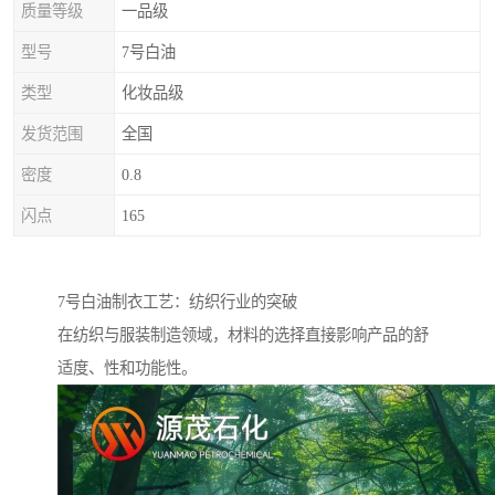
质量等级
一品级
型号
7号白油
类型
化妆品级
发货范围
全国
密度
0.8
闪点
165
7号白油制衣工艺：纺织行业的突破
在纺织与服装制造领域，材料的选择直接影响产品的舒
适度、性和功能性。