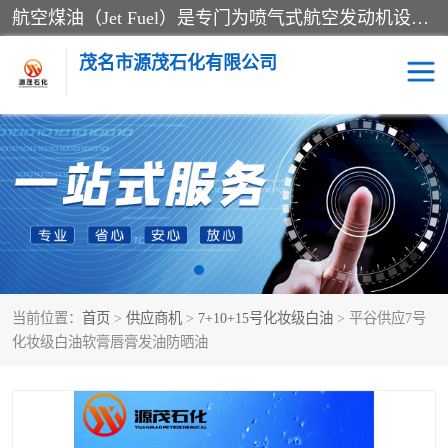
航空煤油（Jet Fuel）是专门为喷气式航空发动机设计的高纯度燃料，主要分为Jet A、Jet A-1和Jet B等类型。其特点是闪点高、低温流动性好，并添加了抗静电剂和抗氧化剂以确保飞行安全。航空煤油需
茂名市源茂石化有限公司
RP3航空煤油
D20+D30溶剂油
D40+D60溶剂油
D80+D100溶剂油
6号+120号溶剂油
260号溶剂油
当前位置：
首页
>
供应商机
>
7+10+15号化妆级白油
> 平谷供应7号
异构烷烃
天然乳胶
化妆级白油软膏唇膏发油防晒油
3+5号化妆级白油
7+10+15号化妆级白油
26+32号化妆级白油
46+68号化妆级白油