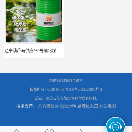
辽宁葫芦岛供应260号磺化煤油电解铜电解镍钴稀释剂
您是第
1253064
位访客
版权所有 ©2026-08-09
粤ICP备2024229806号-2
茂名市源茂石化有限公司
保留所有权利.
技术支持：
八方资源网
免责声明
管理员入口
网站地图