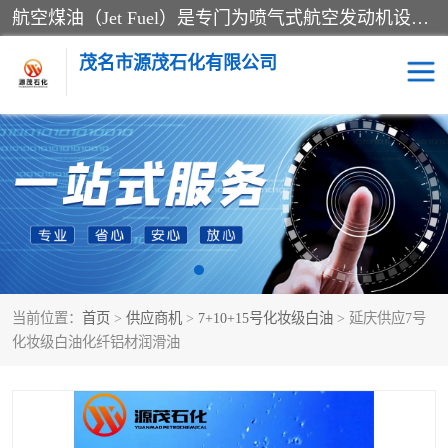
航空煤油（Jet Fuel）是专门为喷气式航空发动机设计的高纯度燃料，主要分为Jet A、Jet A-1和Jet B等类型。其特点是闪点高、低温流动性好，并添加了抗静电剂和抗氧化剂以确保飞行安全。航空煤油需
茂名市源茂石化有限公司
RP3航空煤油
D20+D30溶剂油
D40+D60溶剂油
D80+D100溶剂油
6号+120号溶剂油
260号溶剂油
当前位置：
首页
>
供应商机
>
7+10+15号化妆级白油
> 延庆供应7号
异构烷烃
天然乳胶
化妆级白油化纤铝材润滑油
3+5号化妆级白油
7+10+15号化妆级白油
26+32号化妆级白油
46+68号化妆级白油