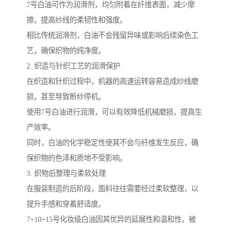
7号白油可作为润滑剂，均匀附着在纤维表面，减少摩
擦，提高纱线的柔韧性和强度。
相比传统润滑剂，白油不会残留异味或影响后续染色工
艺，确保织物的纯净度。
2. 织造与针织工艺的润滑保护
在织造和针织过程中，机器的高速运转容易造成纱线磨
损，甚至导致断纱停机。
使用7号白油进行润滑，可以有效降低机械磨损，提高生
产效率。
同时，白油的化学稳定性使其不会与纤维发生反应，确
保织物的色泽和质地不受影响。
3. 织物后整理与柔软处理
在服装制造的后阶段，面料往往需要经过柔软整理，以
提升手感和穿着舒适度。
7+10+15号化妆级白油因其优异的延展性和温和性，被