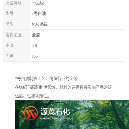
质量等级
一品级
型号
7号白油
类型
化妆品级
发货范围
全国
密度
0.8
闪点
165
7号白油制衣工艺：纺织行业的突破
在纺织与服装制造领域，材料的选择直接影响产品的舒
适度、性和功能性。