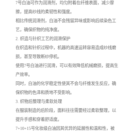
7号白油可作为润滑剂，均匀附着在纤维表面，减少摩
擦，提高纱线的柔韧性和强度。
相比传统润滑剂，白油不会残留异味或影响后续染色工
艺，确保织物的纯净度。
2. 织造与针织工艺的润滑保护
在织造和针织过程中，机器的高速运转容易造成纱线磨
损，甚至导致断纱停机。
使用7号白油进行润滑，可以有效降低机械磨损，提高生
产效率。
同时，白油的化学稳定性使其不会与纤维发生反应，确
保织物的色泽和质地不受影响。
3. 织物后整理与柔软处理
在服装制造的后阶段，面料往往需要经过柔软整理，以
提升手感和穿着舒适度。
7+10+15号化妆级白油因其优异的延展性和温和性，被