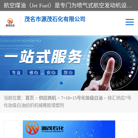
航空煤油（Jet Fuel）是专门为喷气式航空发动机设计的高纯度燃料，主要分为Jet A、Jet A-1和Jet B等类型。其特点是闪点高、低温流动性好，并添加了抗静电剂和抗氧化剂以确保飞行安全。航空煤油需
茂名市源茂石化有限公司
RP3航空煤油
D20+D30溶剂油
D40+D60溶剂油
D80+D100溶剂油
6号+120号溶剂油
260号溶剂油
当前位置：
首页
>
供应商机
>
7+10+15号化妆级白油
> 徐汇供应7号
异构烷烃
天然乳胶
化妆级白油纺织机械橡胶增塑剂
3+5号化妆级白油
7+10+15号化妆级白油
26+32号化妆级白油
46+68号化妆级白油