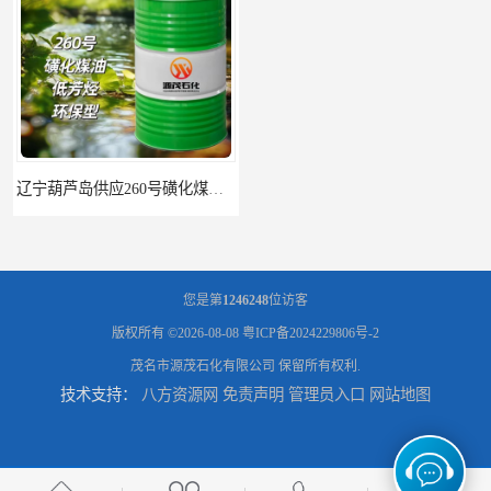
辽宁葫芦岛供应260号磺化煤油电解铜电解镍钴稀释剂
您是第
1246248
位访客
版权所有 ©2026-08-08
粤ICP备2024229806号-2
茂名市源茂石化有限公司
保留所有权利.
技术支持：
八方资源网
免责声明
管理员入口
网站地图