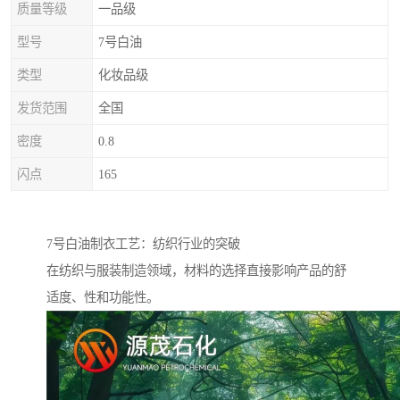
质量等级
一品级
型号
7号白油
类型
化妆品级
发货范围
全国
密度
0.8
闪点
165
7号白油制衣工艺：纺织行业的突破
在纺织与服装制造领域，材料的选择直接影响产品的舒
适度、性和功能性。