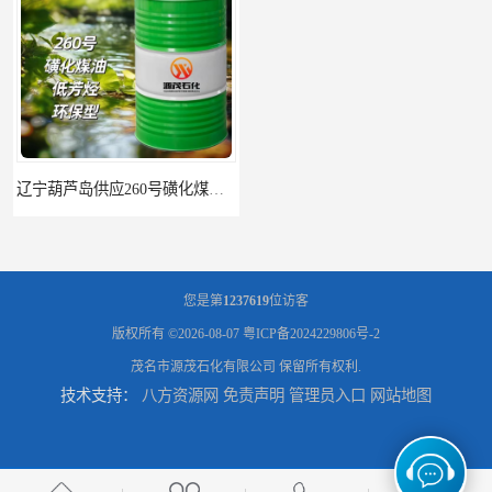
辽宁葫芦岛供应260号磺化煤油电解铜电解镍钴稀释剂
您是第
1237619
位访客
版权所有 ©2026-08-07
粤ICP备2024229806号-2
茂名市源茂石化有限公司
保留所有权利.
技术支持：
八方资源网
免责声明
管理员入口
网站地图