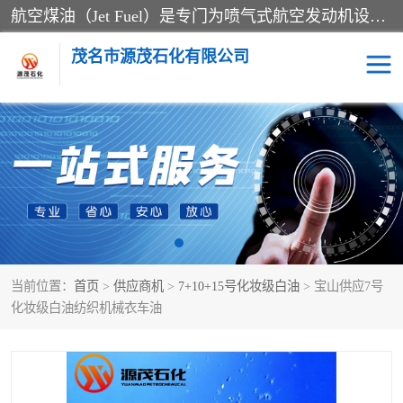
航空煤油（Jet Fuel）是专门为喷气式航空发动机设计的高纯度燃料，主要分为Jet A、Jet A-1和Jet B等类型。其特点是闪点高、低温流动性好，并添加了抗静电剂和抗氧化剂以确保飞行安全。航空煤油需
茂名市源茂石化有限公司
RP3航空煤油
D20+D30溶剂油
D40+D60溶剂油
D80+D100溶剂油
6号+120号溶剂油
260号溶剂油
当前位置：
首页
>
供应商机
>
7+10+15号化妆级白油
> 宝山供应7号
异构烷烃
天然乳胶
化妆级白油纺织机械衣车油
3+5号化妆级白油
7+10+15号化妆级白油
26+32号化妆级白油
46+68号化妆级白油