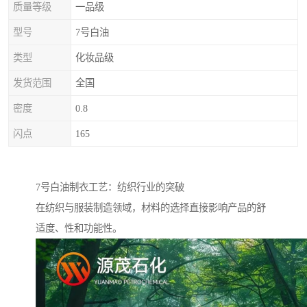
质量等级
一品级
型号
7号白油
类型
化妆品级
发货范围
全国
密度
0.8
闪点
165
7号白油制衣工艺：纺织行业的突破
在纺织与服装制造领域，材料的选择直接影响产品的舒
适度、性和功能性。