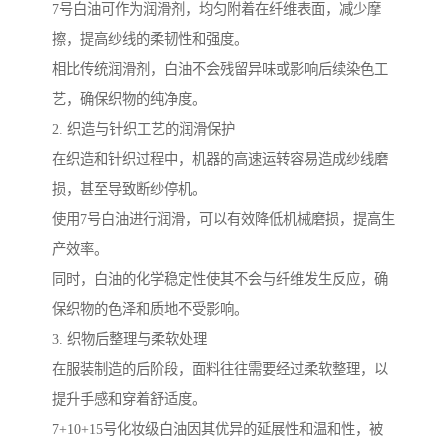
7号白油可作为润滑剂，均匀附着在纤维表面，减少摩
擦，提高纱线的柔韧性和强度。
相比传统润滑剂，白油不会残留异味或影响后续染色工
艺，确保织物的纯净度。
2. 织造与针织工艺的润滑保护
在织造和针织过程中，机器的高速运转容易造成纱线磨
损，甚至导致断纱停机。
使用7号白油进行润滑，可以有效降低机械磨损，提高生
产效率。
同时，白油的化学稳定性使其不会与纤维发生反应，确
保织物的色泽和质地不受影响。
3. 织物后整理与柔软处理
在服装制造的后阶段，面料往往需要经过柔软整理，以
提升手感和穿着舒适度。
7+10+15号化妆级白油因其优异的延展性和温和性，被