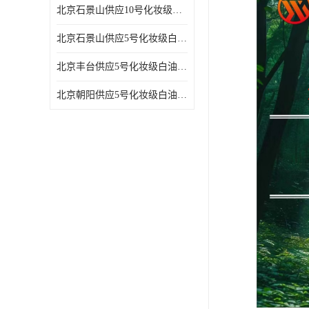
北京石景山供应10号化妆级白油高精密机械润滑油
北京石景山供应5号化妆级白油缝纫机油 设备润滑油
北京丰台供应5号化妆级白油纤维与织物柔软光亮
北京朝阳供应5号化妆级白油纺织时的润滑剂