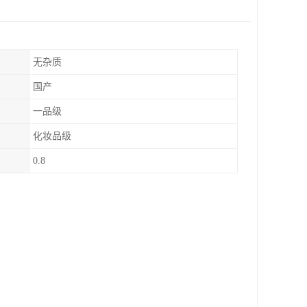
无杂质
国产
一品级
化妆品级
0.8