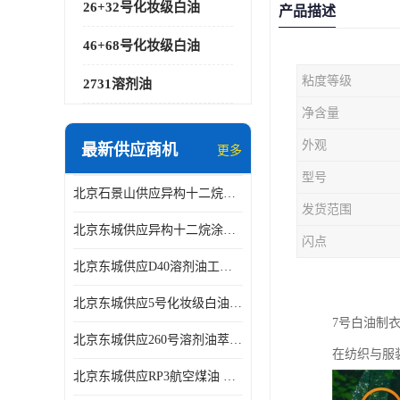
26+32号化妆级白油
产品描述
46+68号化妆级白油
粘度等级
2731溶剂油
净含量
外观
最新供应商机
更多
型号
北京石景山供应异构十二烷香精助剂
发货范围
北京东城供应异构十二烷涂料胶粘油墨稀释剂
闪点
北京东城供应D40溶剂油工业金属清洗
北京东城供应5号化妆级白油钻井液润滑剂
7号白油制
北京东城供应260号溶剂油萃取溶剂油金属萃取剂
在纺织与服
北京东城供应RP3航空煤油 高含量国标工业级航空煤油燃料油 无色透明