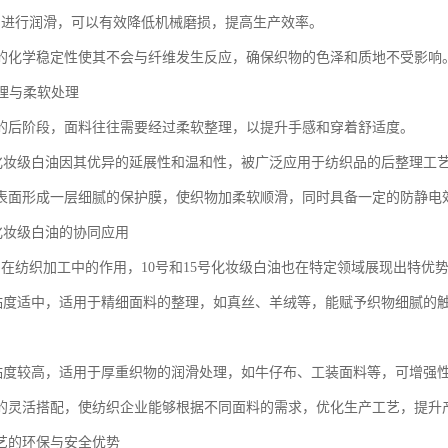
油进行润滑，可以有效降低机械磨损，提高生产效率。
的化学稳定性使其不会与纤维发生反应，确保织物的色泽和质地不受影响
整理与柔软处理
的后阶段，面料往往需要经过柔软整理，以提升手感和穿着舒适度。
15号化妆级白油因其优异的延展性和温和性，被广泛应用于纺织品的后整理工
表面形成一层细腻的保护膜，使织物加柔软顺滑，同时具备一定的防静电
5号化妆级白油的协同应用
油在纺织加工中的作用，10号和15号化妆级白油也在特定领域展现出特优
白油粘度适中，适用于精细面料的整理，如真丝、羊绒等，能赋予织物细腻的
白油粘度较高，适用于厚重织物的润滑处理，如牛仔布、工装面料等，可增强
的灵活搭配，使纺织企业能够根据不同面料的需求，优化生产工艺，提升
艺的环保与安全优势