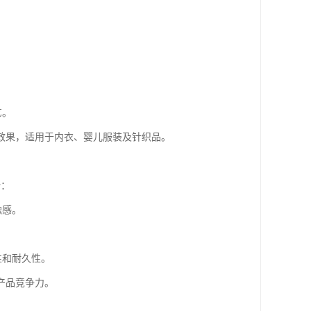
。
艺。
效果，适用于内衣、婴儿服装及针织品。
势：
触感。
性和耐久性。
产品竞争力。