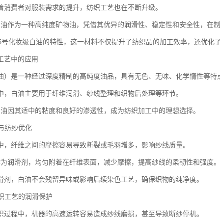
着消费者对服装需求的提升，纺织工艺也在不断升级。
白油作为一种高纯度矿物油，凭借其优异的润滑性、稳定性和安全性，在
0+15号化妆级白油的特性，这一材料不仅提升了纺织品的加工效率，还优化
工艺中的应用
油）是一种经过深度精制的高纯度油品，具有无色、无味、化学惰性等特
中，白油主要用于纤维润滑、纱线整理和织物后处理等环节。
白油因其适中的粘度和良好的渗透性，成为纺织加工中的理想选择。
滑与纺纱优化
中，纤维之间的摩擦容易导致断裂或毛羽增多，影响纱线质量。
作为润滑剂，均匀附着在纤维表面，减少摩擦，提高纱线的柔韧性和强度
滑剂，白油不会残留异味或影响后续染色工艺，确保织物的纯净度。
针织工艺的润滑保护
织过程中，机器的高速运转容易造成纱线磨损，甚至导致断纱停机。