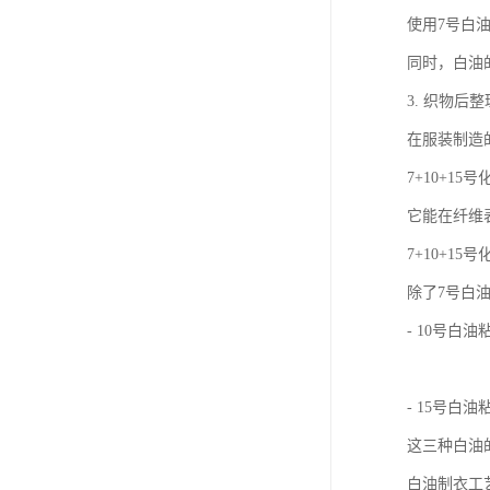
使用7号白
同时，白油
3. 织物后
在服装制造
7+10+
它能在纤维
7+10+1
除了7号白
- 10号
- 15号
这三种白油
白油制衣工