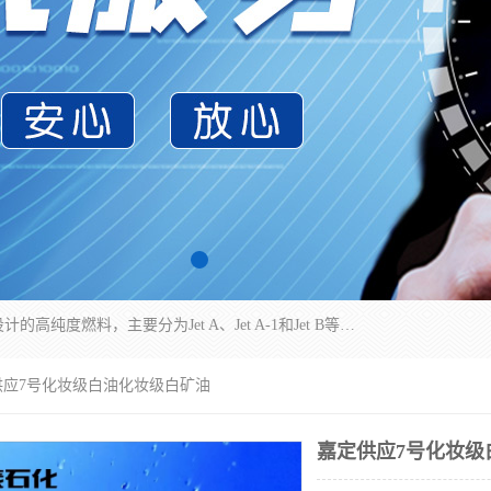
航空煤油（Jet Fuel）是专门为喷气式航空发动机设计的高纯度燃料，主要分为Jet A、Jet A-1和Jet B等类型。其特点是闪点高、低温流动性好，并添加了抗静电剂和抗氧化剂以确保飞行安全。航空煤油需
供应7号化妆级白油化妆级白矿油
嘉定供应7号化妆级