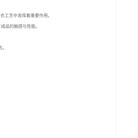
制衣工艺中发挥着重要作用。
了成品的触感与性能。
点。
。