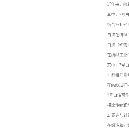
近年来，随
其中，7号
结合7+1
白油在纺织
白油（矿物
在纺织工业
其中，7号
1. 纤维润
在纺纱过程
7号白油可
相比传统润
2. 织造与
在织造和针