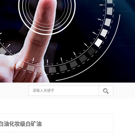
白油化妆级白矿油