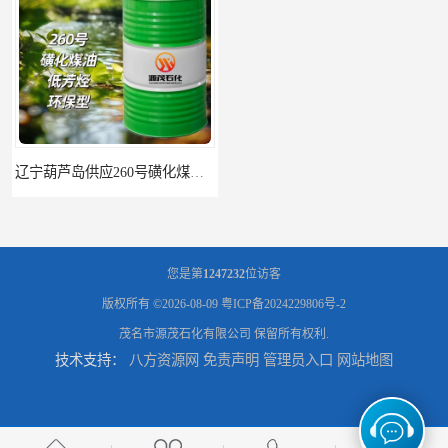
辽宁葫芦岛供应260号磺化煤油电解铜电解镍钴稀释剂
您是第
1247232
位访客
版权所有 ©2026-08-09
粤ICP备2024229806号-2
茂名市源茂石化有限公司
保留所有权利.
技术支持：
八方资源网
免责声明
管理员入口
网站地图