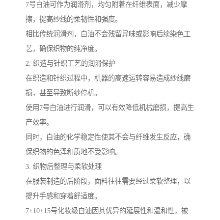
7号白油可作为润滑剂，均匀附着在纤维表面，减少摩
擦，提高纱线的柔韧性和强度。
相比传统润滑剂，白油不会残留异味或影响后续染色工
艺，确保织物的纯净度。
2. 织造与针织工艺的润滑保护
在织造和针织过程中，机器的高速运转容易造成纱线磨
损，甚至导致断纱停机。
使用7号白油进行润滑，可以有效降低机械磨损，提高生
产效率。
同时，白油的化学稳定性使其不会与纤维发生反应，确
保织物的色泽和质地不受影响。
3. 织物后整理与柔软处理
在服装制造的后阶段，面料往往需要经过柔软整理，以
提升手感和穿着舒适度。
7+10+15号化妆级白油因其优异的延展性和温和性，被