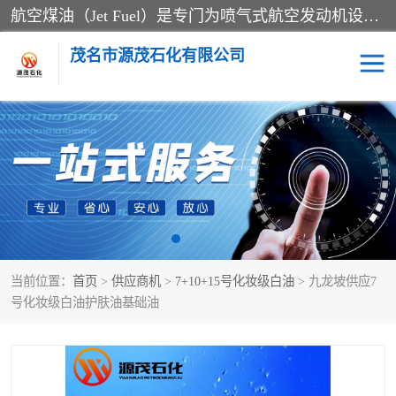
航空煤油（Jet Fuel）是专门为喷气式航空发动机设计的高纯度燃料，主要分为Jet A、Jet A-1和Jet B等类型。其特点是闪点高、低温流动性好，并添加了抗静电剂和抗氧化剂以确保飞行安全。航空煤油需
茂名市源茂石化有限公司
RP3航空煤油
D20+D30溶剂油
D40+D60溶剂油
D80+D100溶剂油
6号+120号溶剂油
260号溶剂油
当前位置：
首页
>
供应商机
>
7+10+15号化妆级白油
> 九龙坡供应7
异构烷烃
天然乳胶
号化妆级白油护肤油基础油
3+5号化妆级白油
7+10+15号化妆级白油
26+32号化妆级白油
46+68号化妆级白油