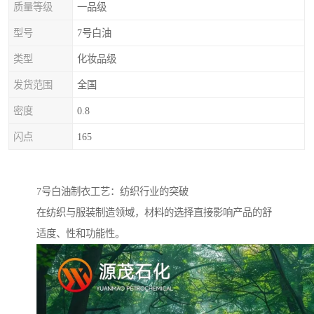
质量等级
一品级
型号
7号白油
类型
化妆品级
发货范围
全国
密度
0.8
闪点
165
7号白油制衣工艺：纺织行业的突破
在纺织与服装制造领域，材料的选择直接影响产品的舒
适度、性和功能性。