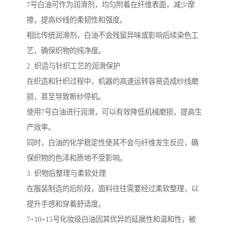
7号白油可作为润滑剂，均匀附着在纤维表面，减少摩
擦，提高纱线的柔韧性和强度。
相比传统润滑剂，白油不会残留异味或影响后续染色工
艺，确保织物的纯净度。
2. 织造与针织工艺的润滑保护
在织造和针织过程中，机器的高速运转容易造成纱线磨
损，甚至导致断纱停机。
使用7号白油进行润滑，可以有效降低机械磨损，提高生
产效率。
同时，白油的化学稳定性使其不会与纤维发生反应，确
保织物的色泽和质地不受影响。
3. 织物后整理与柔软处理
在服装制造的后阶段，面料往往需要经过柔软整理，以
提升手感和穿着舒适度。
7+10+15号化妆级白油因其优异的延展性和温和性，被