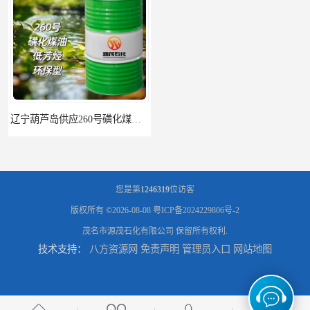
辽宁葫芦岛供应260号磺化煤油电解铜电解镍钴稀释剂
您是第
1246319
位访客
版权所有 ©2026-08-08
粤ICP备2024229806号-2
茂名市源茂石化有限公司
保留所有权利.
技术支持：
八方资源网
免责声明
管理员入口
网站地图