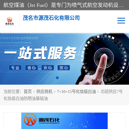
航空煤油（Jet Fuel）是专门为喷气式航空发动机设计的高纯度燃料，主要分为Jet A、Jet A-1和Jet B等类型。其特点是闪点高、低温流动性好，并添加了抗静电剂和抗氧化剂以确保飞行安全。航空煤油需
茂名市源茂石化有限公司
RP3航空煤油
D20+D30溶剂油
D40+D60溶剂油
D80+D100溶剂油
6号+120号溶剂油
260号溶剂油
当前位置：
首页
>
供应商机
>
7+10+15号化妆级白油
> 北碚供应7号
异构烷烃
天然乳胶
化妆级白油防晒油基础油
3+5号化妆级白油
7+10+15号化妆级白油
26+32号化妆级白油
46+68号化妆级白油