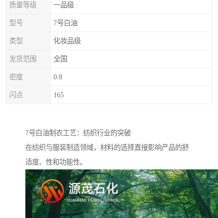
质量等级
一品级
型号
7号白油
类型
化妆品级
发货范围
全国
密度
0.8
闪点
165
7号白油制衣工艺：纺织行业的突破
在纺织与服装制造领域，材料的选择直接影响产品的舒
适度、性和功能性。