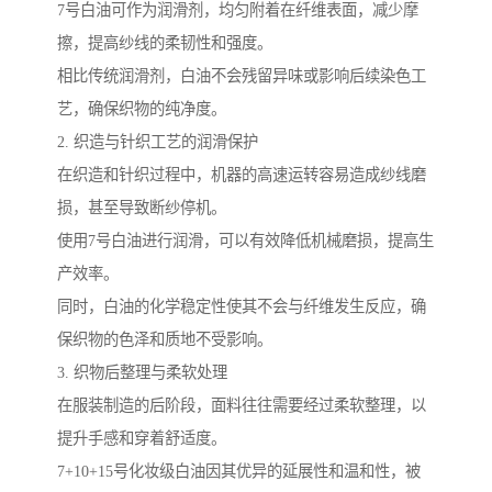
7号白油可作为润滑剂，均匀附着在纤维表面，减少摩
擦，提高纱线的柔韧性和强度。
相比传统润滑剂，白油不会残留异味或影响后续染色工
艺，确保织物的纯净度。
2. 织造与针织工艺的润滑保护
在织造和针织过程中，机器的高速运转容易造成纱线磨
损，甚至导致断纱停机。
使用7号白油进行润滑，可以有效降低机械磨损，提高生
产效率。
同时，白油的化学稳定性使其不会与纤维发生反应，确
保织物的色泽和质地不受影响。
3. 织物后整理与柔软处理
在服装制造的后阶段，面料往往需要经过柔软整理，以
提升手感和穿着舒适度。
7+10+15号化妆级白油因其优异的延展性和温和性，被