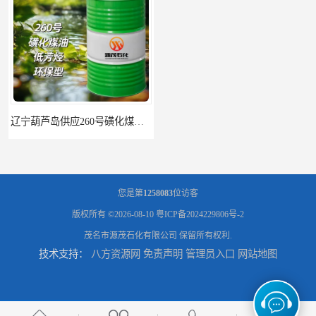
辽宁葫芦岛供应260号磺化煤油电解铜电解镍钴稀释剂
您是第
1258083
位访客
版权所有 ©2026-08-10
粤ICP备2024229806号-2
茂名市源茂石化有限公司
保留所有权利.
技术支持：
八方资源网
免责声明
管理员入口
网站地图