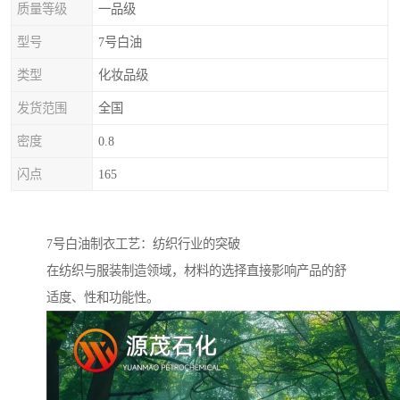
质量等级
一品级
型号
7号白油
类型
化妆品级
发货范围
全国
密度
0.8
闪点
165
7号白油制衣工艺：纺织行业的突破
在纺织与服装制造领域，材料的选择直接影响产品的舒
适度、性和功能性。