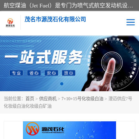
航空煤油（Jet Fuel）是专门为喷气式航空发动机设计的高纯度燃料，主要分为Jet A、Jet A-1和Jet B等类型。其特点是闪点高、低温流动性好，并添加了抗静电剂和抗氧化剂以确保飞行安全。航空煤油需
茂名市源茂石化有限公司
RP3航空煤油
D20+D30溶剂油
D40+D60溶剂油
D80+D100溶剂油
6号+120号溶剂油
260号溶剂油
当前位置：
首页
>
供应商机
>
7+10+15号化妆级白油
> 澄迈供应7号
异构烷烃
天然乳胶
化妆级白油化妆级白矿油
3+5号化妆级白油
7+10+15号化妆级白油
26+32号化妆级白油
46+68号化妆级白油