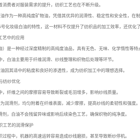
着消费者对服装需求的提升，纺织工艺也在不断升级。
白油作为一种高纯度矿物油，凭借其优异的润滑性、稳定性和安全性，在
0+15号化妆级白油的特性，这一材料不仅提升了纺织品的加工效率，还优化
工艺中的应用
油）是一种经过深度精制的高纯度油品，具有无色、无味、化学惰性等特
中，白油主要用于纤维润滑、纱线整理和织物后处理等环节。
白油因其适中的粘度和良好的渗透性，成为纺织加工中的理想选择。
滑与纺纱优化
中，纤维之间的摩擦容易导致断裂或毛羽增多，影响纱线质量。
作为润滑剂，均匀附着在纤维表面，减少摩擦，提高纱线的柔韧性和强度
滑剂，白油不会残留异味或影响后续染色工艺，确保织物的纯净度。
针织工艺的润滑保护
织过程中，机器的高速运转容易造成纱线磨损，甚至导致断纱停机。