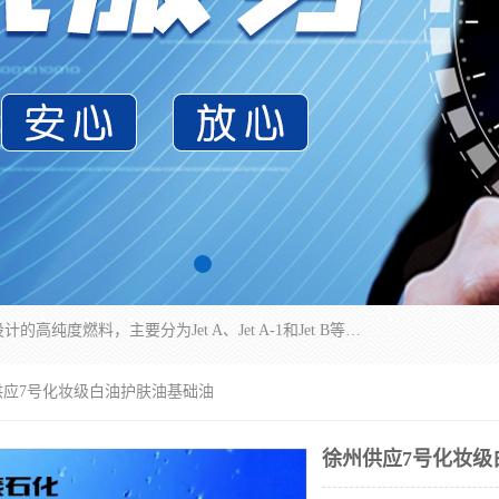
航空煤油（Jet Fuel）是专门为喷气式航空发动机设计的高纯度燃料，主要分为Jet A、Jet A-1和Jet B等类型。其特点是闪点高、低温流动性好，并添加了抗静电剂和抗氧化剂以确保飞行安全。航空煤油需
供应7号化妆级白油护肤油基础油
徐州供应7号化妆级