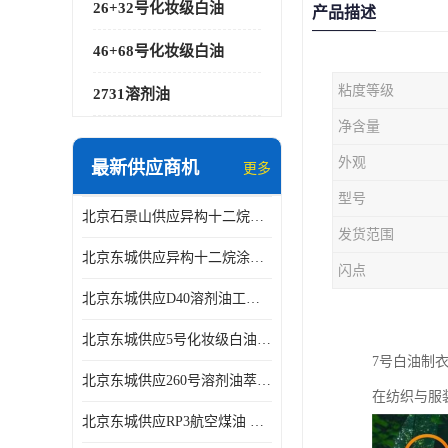
26+32号化妆级白油
产品描述
46+68号化妆级白油
粘度等级
2731溶剂油
净含量
外观
最新供应商机
更多
型号
北京石景山供应异构十二烷香精助剂
发货范围
北京东城供应异构十二烷涂料胶粘油墨稀释剂
闪点
北京东城供应D40溶剂油工业金属清洗
北京东城供应5号化妆级白油钻井液润滑剂
7号白油制
北京东城供应260号溶剂油萃取溶剂油金属萃取剂
在纺织与服
北京东城供应RP3航空煤油 高含量国标工业级航空煤油燃料油 无色透明