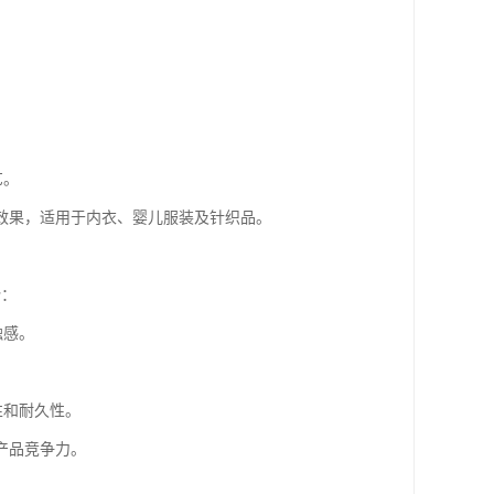
。
艺。
效果，适用于内衣、婴儿服装及针织品。
势：
触感。
性和耐久性。
产品竞争力。