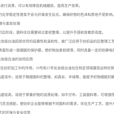
油进行润滑，可以有效降低机械磨损，提高生产效率。
的化学稳定性使其不会与纤维发生反应，确保织物的色泽和质地不受影响
整理与柔软处理
的后阶段，面料往往需要经过柔软整理，以提升手感和穿着舒适度。
15号化妆级白油因其优异的延展性和温和性，被广泛应用于纺织品的后整理工
表面形成一层细腻的保护膜，使织物加柔软顺滑，同时具备一定的防静电
5号化妆级白油的协同应用
油在纺织加工中的作用，10号和15号化妆级白油也在特定领域展现出特优
白油粘度适中，适用于精细面料的整理，如真丝、羊绒等，能赋予织物细腻的
白油粘度较高，适用于厚重织物的润滑处理，如牛仔布、工装面料等，可增强
的灵活搭配，使纺织企业能够根据不同面料的需求，优化生产工艺，提升
艺的环保与安全优势