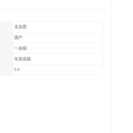
无杂质
国产
一品级
化妆品级
0.8