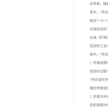
近年来，随
其中，7号
结合7+1
白油在纺织
白油（矿物
在纺织工业
其中，7号
1. 纤维润
在纺纱过程
7号白油可
相比传统润
2. 织造与
在织造和针