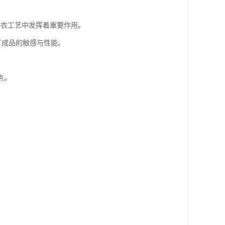
制衣工艺中发挥着重要作用。
了成品的触感与性能。
点。
。