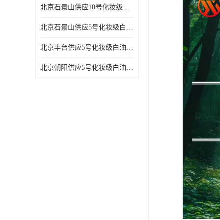
北京石景山供应10号化妆级白油高精密机械润滑油
北京石景山供应5号化妆级白油缝纫机油 设备润滑油
北京丰台供应5号化妆级白油纤维与织物柔软光亮
北京朝阳供应5号化妆级白油纺织时的润滑剂