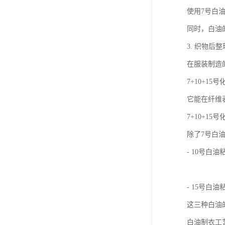
使用7号白
同时，白油
3. 织物后
在服装制造
7+10+
它能在纤维
7+10+1
除了7号白
- 10号
- 15号
这三种白油
白油制衣工