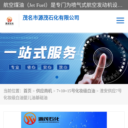
航空煤油（Jet Fuel）是专门为喷气式航空发动机设计的高纯度燃料，主要分为Jet A、Jet A-1和Jet B等类型。其特点是闪点高、低温流动性好，并添加了抗静电剂和抗氧化剂以确保飞行安全。航空煤油需
茂名市源茂石化有限公司
RP3航空煤油
D20+D30溶剂油
D40+D60溶剂油
D80+D100溶剂油
6号+120号溶剂油
260号溶剂油
当前位置：
首页
>
供应商机
>
7+10+15号化妆级白油
> 淮安供应7号
异构烷烃
天然乳胶
化妆级白油婴儿油基础油
3+5号化妆级白油
7+10+15号化妆级白油
26+32号化妆级白油
46+68号化妆级白油