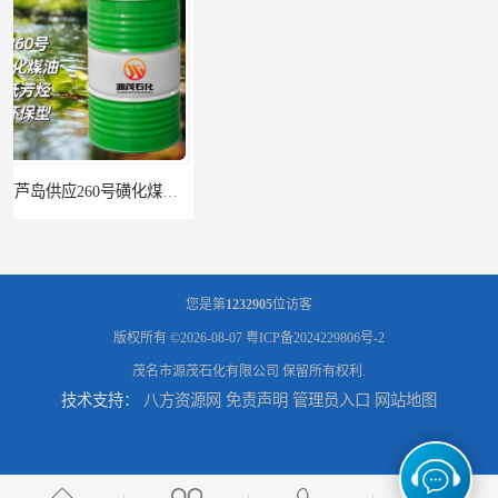
辽宁葫芦岛供应260号磺化煤油电解铜电解镍钴稀释剂
您是第
1232905
位访客
版权所有 ©2026-08-07
粤ICP备2024229806号-2
茂名市源茂石化有限公司
保留所有权利.
技术支持：
八方资源网
免责声明
管理员入口
网站地图