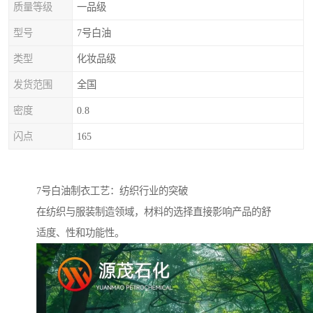
质量等级
一品级
型号
7号白油
类型
化妆品级
发货范围
全国
密度
0.8
闪点
165
7号白油制衣工艺：纺织行业的突破
在纺织与服装制造领域，材料的选择直接影响产品的舒
适度、性和功能性。