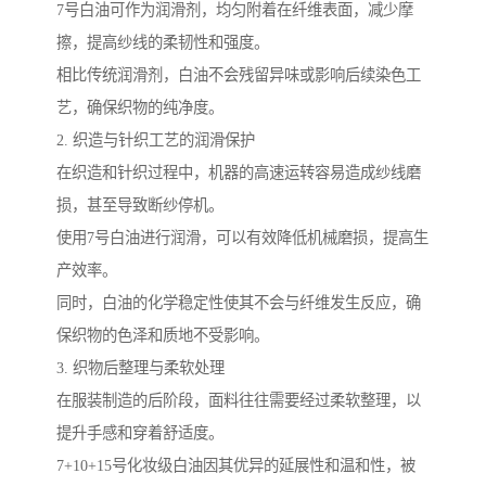
7号白油可作为润滑剂，均匀附着在纤维表面，减少摩
擦，提高纱线的柔韧性和强度。
相比传统润滑剂，白油不会残留异味或影响后续染色工
艺，确保织物的纯净度。
2. 织造与针织工艺的润滑保护
在织造和针织过程中，机器的高速运转容易造成纱线磨
损，甚至导致断纱停机。
使用7号白油进行润滑，可以有效降低机械磨损，提高生
产效率。
同时，白油的化学稳定性使其不会与纤维发生反应，确
保织物的色泽和质地不受影响。
3. 织物后整理与柔软处理
在服装制造的后阶段，面料往往需要经过柔软整理，以
提升手感和穿着舒适度。
7+10+15号化妆级白油因其优异的延展性和温和性，被