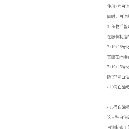
使用7号白
同时，白油
3. 织物后
在服装制造
7+10+
它能在纤维
7+10+1
除了7号白
- 10号
- 15号
这三种白油
白油制衣工