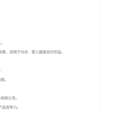
。
艺。
效果，适用于内衣、婴儿服装及针织品。
势：
触感。
性和耐久性。
产品竞争力。