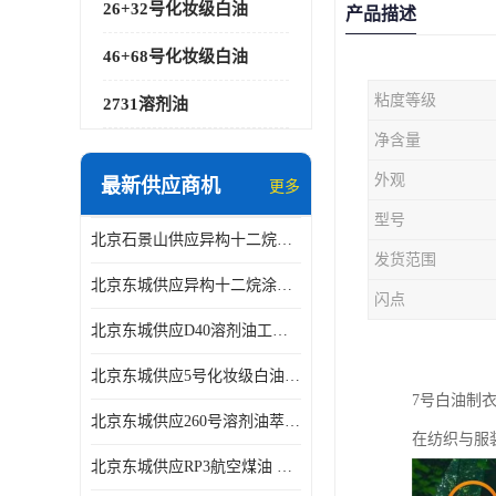
26+32号化妆级白油
产品描述
46+68号化妆级白油
粘度等级
2731溶剂油
净含量
外观
最新供应商机
更多
型号
北京石景山供应异构十二烷香精助剂
发货范围
北京东城供应异构十二烷涂料胶粘油墨稀释剂
闪点
北京东城供应D40溶剂油工业金属清洗
北京东城供应5号化妆级白油钻井液润滑剂
7号白油制
北京东城供应260号溶剂油萃取溶剂油金属萃取剂
在纺织与服
北京东城供应RP3航空煤油 高含量国标工业级航空煤油燃料油 无色透明