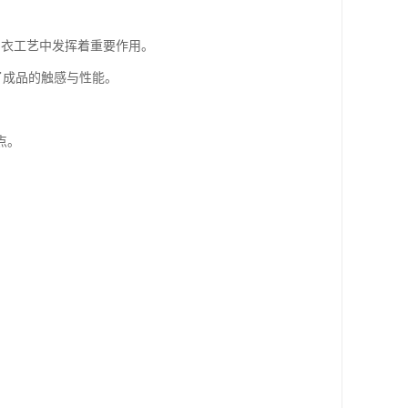
制衣工艺中发挥着重要作用。
了成品的触感与性能。
点。
。