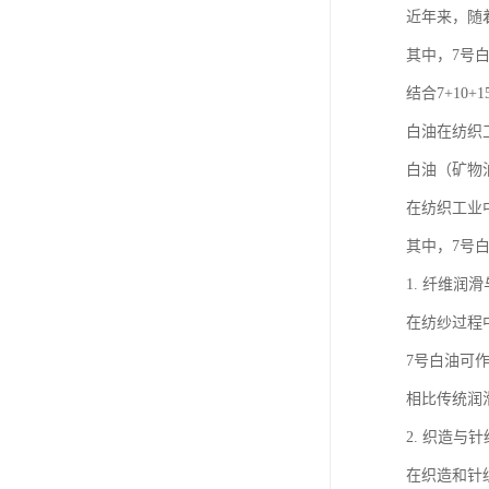
近年来，随
其中，7号
结合7+1
白油在纺织
白油（矿物
在纺织工业
其中，7号
1. 纤维润
在纺纱过程
7号白油可
相比传统润
2. 织造与
在织造和针