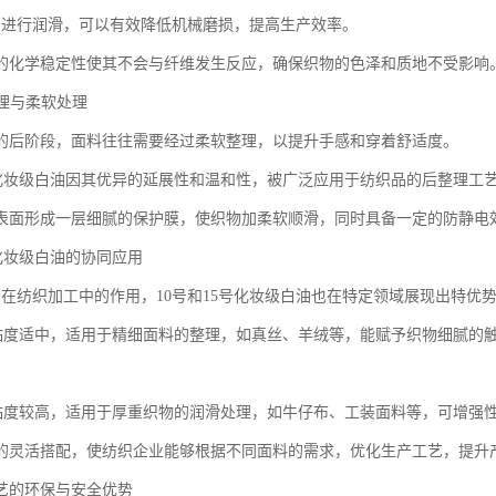
油进行润滑，可以有效降低机械磨损，提高生产效率。
的化学稳定性使其不会与纤维发生反应，确保织物的色泽和质地不受影响
整理与柔软处理
的后阶段，面料往往需要经过柔软整理，以提升手感和穿着舒适度。
15号化妆级白油因其优异的延展性和温和性，被广泛应用于纺织品的后整理工
表面形成一层细腻的保护膜，使织物加柔软顺滑，同时具备一定的防静电
5号化妆级白油的协同应用
油在纺织加工中的作用，10号和15号化妆级白油也在特定领域展现出特优
白油粘度适中，适用于精细面料的整理，如真丝、羊绒等，能赋予织物细腻的
白油粘度较高，适用于厚重织物的润滑处理，如牛仔布、工装面料等，可增强
的灵活搭配，使纺织企业能够根据不同面料的需求，优化生产工艺，提升
艺的环保与安全优势