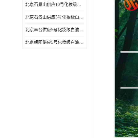
北京石景山供应10号化妆级白油高精密机械润滑油
北京石景山供应5号化妆级白油缝纫机油 设备润滑油
北京丰台供应5号化妆级白油纤维与织物柔软光亮
北京朝阳供应5号化妆级白油纺织时的润滑剂