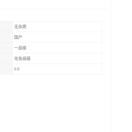
无杂质
国产
一品级
化妆品级
0.8