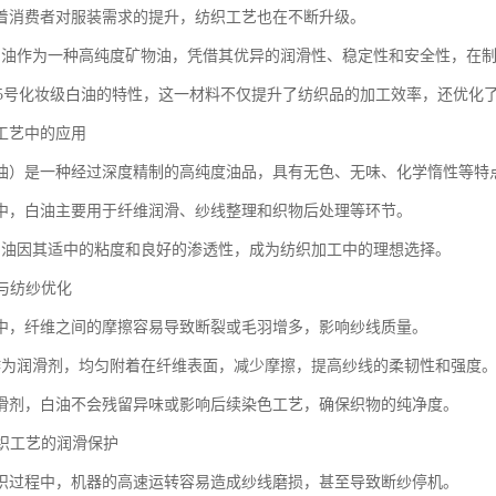
着消费者对服装需求的提升，纺织工艺也在不断升级。
白油作为一种高纯度矿物油，凭借其优异的润滑性、稳定性和安全性，在
0+15号化妆级白油的特性，这一材料不仅提升了纺织品的加工效率，还优化
工艺中的应用
油）是一种经过深度精制的高纯度油品，具有无色、无味、化学惰性等特
中，白油主要用于纤维润滑、纱线整理和织物后处理等环节。
白油因其适中的粘度和良好的渗透性，成为纺织加工中的理想选择。
滑与纺纱优化
中，纤维之间的摩擦容易导致断裂或毛羽增多，影响纱线质量。
作为润滑剂，均匀附着在纤维表面，减少摩擦，提高纱线的柔韧性和强度
滑剂，白油不会残留异味或影响后续染色工艺，确保织物的纯净度。
针织工艺的润滑保护
织过程中，机器的高速运转容易造成纱线磨损，甚至导致断纱停机。