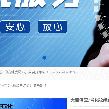
航空煤油（Jet Fuel）是专门为喷气式航空发动机设计的高纯度燃料，主要分为Jet A、Jet A-1和Jet B等类型。其特点是闪点高、低温流动性好，并添加了抗静电剂和抗氧化剂以确保飞行安全。航空煤油需
供应7号化妆级白油婴儿油基础油
大连供应7号化妆级