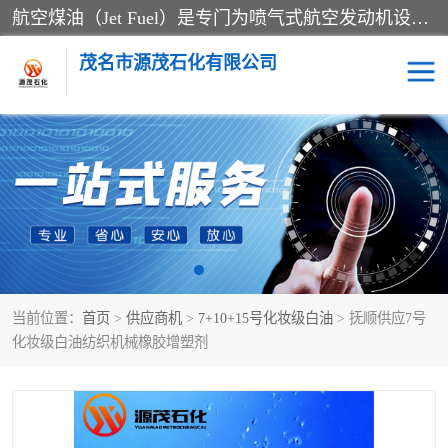
航空煤油（Jet Fuel）是专门为喷气式航空发动机设计的高纯度燃料，主要分为Jet A、Jet A-1和Jet B等类型。其特点是闪点高、低温流动性好，并添加了抗静电剂和抗氧化剂以确保飞行安全。航空煤油需
茂名市源茂石化有限公司
RP3航空煤油
D20+D30溶剂油
D40+D60溶剂油
D80+D100溶剂油
6号+120号溶剂油
260号溶剂油
当前位置：
首页
>
供应商机
>
7+10+15号化妆级白油
> 抚顺供应7号
异构烷烃
天然乳胶
化妆级白油纺织机械橡胶增塑剂
3+5号化妆级白油
7+10+15号化妆级白油
26+32号化妆级白油
46+68号化妆级白油