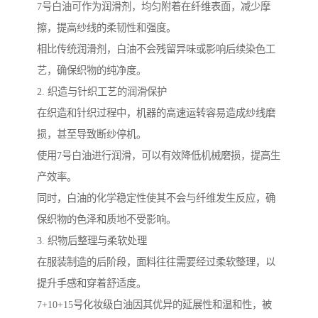
7号白油可作为润滑剂，均匀附着在纤维表面，减少摩
擦，提高纱线的柔韧性和强度。
相比传统润滑剂，白油不会残留异味或影响后续染色工
艺，确保织物的纯净度。
2. 织造与针织工艺的润滑保护
在织造和针织过程中，机器的高速运转容易造成纱线磨
损，甚至导致断纱停机。
使用7号白油进行润滑，可以有效降低机械磨损，提高生
产效率。
同时，白油的化学稳定性使其不会与纤维发生反应，确
保织物的色泽和质地不受影响。
3. 织物后整理与柔软处理
在服装制造的后阶段，面料往往需要经过柔软整理，以
提升手感和穿着舒适度。
7+10+15号化妆级白油因其优异的延展性和温和性，被