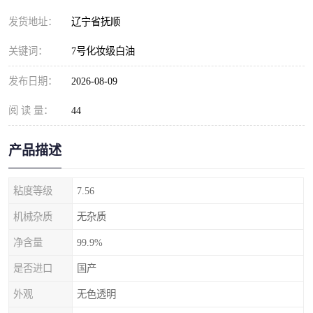
发货地址：
辽宁省抚顺
关键词：
7号化妆级白油
发布日期：
2026-08-09
阅 读 量：
44
产品描述
粘度等级
7.56
机械杂质
无杂质
净含量
99.9%
是否进口
国产
外观
无色透明