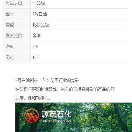
质量等级
一品级
型号
7号白油
类型
化妆品级
发货范围
全国
密度
0.8
闪点
165
7号白油制衣工艺：纺织行业的突破
在纺织与服装制造领域，材料的选择直接影响产品的舒
适度、性和功能性。