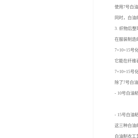
使用7号白
同时，白油
3. 织物后
在服装制造
7+10+
它能在纤维
7+10+1
除了7号白
- 10号
- 15号
这三种白油
白油制衣工