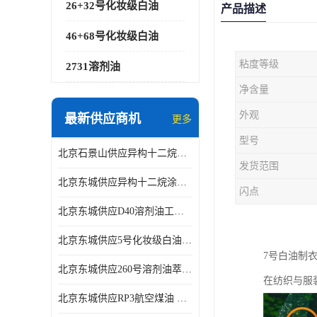
26+32号化妆级白油
产品描述
46+68号化妆级白油
粘度等级
2731溶剂油
净含量
外观
最新供应商机
更多
型号
北京石景山供应异构十二烷香精助剂
发货范围
北京东城供应异构十二烷涂料胶粘油墨稀释剂
闪点
北京东城供应D40溶剂油工业金属清洗
北京东城供应5号化妆级白油钻井液润滑剂
7号白油制
北京东城供应260号溶剂油萃取溶剂油金属萃取剂
在纺织与服
北京东城供应RP3航空煤油 高含量国标工业级航空煤油燃料油 无色透明