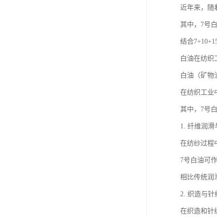
近年来，随
其中，7号
结合7+1
白油在纺织
白油（矿物
在纺织工业
其中，7号
1. 纤维润
在纺纱过程
7号白油可
相比传统润
2. 织造与
在织造和针