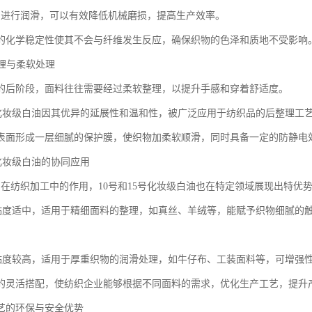
油进行润滑，可以有效降低机械磨损，提高生产效率。
的化学稳定性使其不会与纤维发生反应，确保织物的色泽和质地不受影响
整理与柔软处理
的后阶段，面料往往需要经过柔软整理，以提升手感和穿着舒适度。
15号化妆级白油因其优异的延展性和温和性，被广泛应用于纺织品的后整理工
表面形成一层细腻的保护膜，使织物加柔软顺滑，同时具备一定的防静电
5号化妆级白油的协同应用
油在纺织加工中的作用，10号和15号化妆级白油也在特定领域展现出特优
白油粘度适中，适用于精细面料的整理，如真丝、羊绒等，能赋予织物细腻的
白油粘度较高，适用于厚重织物的润滑处理，如牛仔布、工装面料等，可增强
的灵活搭配，使纺织企业能够根据不同面料的需求，优化生产工艺，提升
艺的环保与安全优势