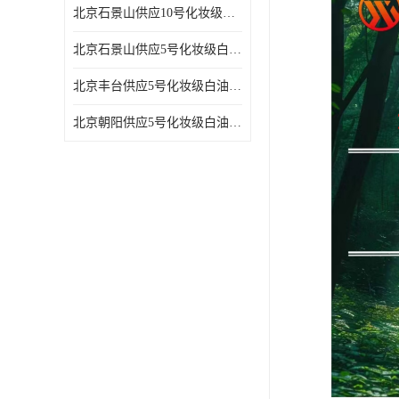
北京石景山供应10号化妆级白油高精密机械润滑油
北京石景山供应5号化妆级白油缝纫机油 设备润滑油
北京丰台供应5号化妆级白油纤维与织物柔软光亮
北京朝阳供应5号化妆级白油纺织时的润滑剂