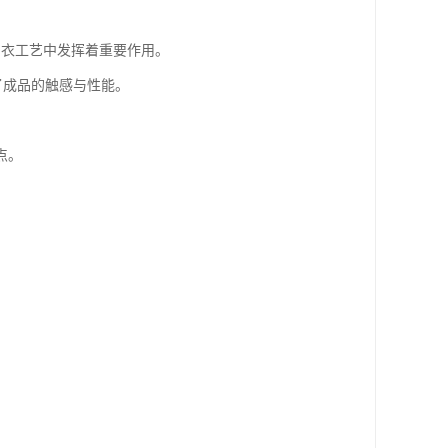
制衣工艺中发挥着重要作用。
了成品的触感与性能。
点。
。