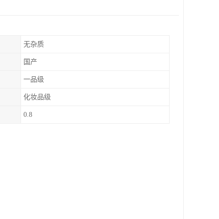
无杂质
国产
一品级
化妆品级
0.8