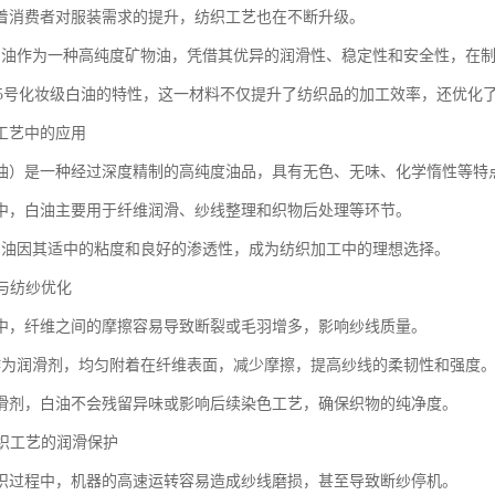
着消费者对服装需求的提升，纺织工艺也在不断升级。
白油作为一种高纯度矿物油，凭借其优异的润滑性、稳定性和安全性，在
0+15号化妆级白油的特性，这一材料不仅提升了纺织品的加工效率，还优化
工艺中的应用
油）是一种经过深度精制的高纯度油品，具有无色、无味、化学惰性等特
中，白油主要用于纤维润滑、纱线整理和织物后处理等环节。
白油因其适中的粘度和良好的渗透性，成为纺织加工中的理想选择。
滑与纺纱优化
中，纤维之间的摩擦容易导致断裂或毛羽增多，影响纱线质量。
作为润滑剂，均匀附着在纤维表面，减少摩擦，提高纱线的柔韧性和强度
滑剂，白油不会残留异味或影响后续染色工艺，确保织物的纯净度。
针织工艺的润滑保护
织过程中，机器的高速运转容易造成纱线磨损，甚至导致断纱停机。