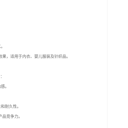
。
艺。
效果，适用于内衣、婴儿服装及针织品。
势：
触感。
性和耐久性。
产品竞争力。