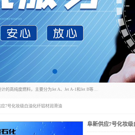
航空煤油（Jet Fuel）是专门为喷气式航空发动机设计的高纯度燃料，主要分为Jet A、Jet A-1和Jet B等类型。其特点是闪点高、低温流动性好，并添加了抗静电剂和抗氧化剂以确保飞行安全。航空煤油需
供应7号化妆级白油化纤铝材润滑油
阜新供应7号化妆级