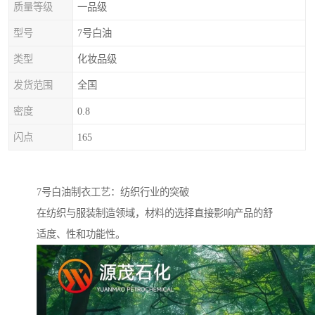
质量等级
一品级
型号
7号白油
类型
化妆品级
发货范围
全国
密度
0.8
闪点
165
7号白油制衣工艺：纺织行业的突破
在纺织与服装制造领域，材料的选择直接影响产品的舒
适度、性和功能性。