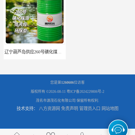
辽宁葫芦岛供应260号磺化煤油电解铜电解镍钴稀释剂
您是第
1260606
位访客
版权所有 ©2026-08-11
粤ICP备2024229806号-2
茂名市源茂石化有限公司
保留所有权利.
技术支持：
八方资源网
免责声明
管理员入口
网站地图