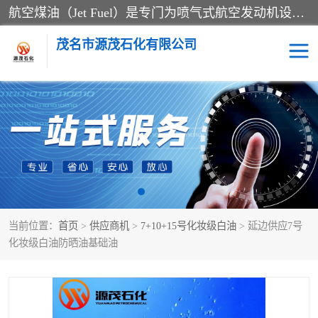
航空煤油（Jet Fuel）是专门为喷气式航空发动机设计的高纯度燃料，主要分为Jet A、Jet A-1和Jet B等类型。其特点是闪点高、低温流动性好，并添加了抗静电剂和抗氧化剂以确保飞行安全。航空煤油需
茂名市源茂石化有限公司
RP3航空煤油
D20+D30溶剂油
D40+D60溶剂油
D80+D100溶剂油
6号+120号溶剂油
260号溶剂油
当前位置：
首页
>
供应商机
>
7+10+15号化妆级白油
> 延边供应7号
异构烷烃
天然乳胶
化妆级白油防晒油基础油
3+5号化妆级白油
7+10+15号化妆级白油
26+32号化妆级白油
46+68号化妆级白油