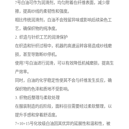
7号白油可作为润滑剂，均匀附着在纤维表面，减少摩
擦，提高纱线的柔韧性和强度。
相比传统润滑剂，白油不会残留异味或影响后续染色工
艺，确保织物的纯净度。
2. 织造与针织工艺的润滑保护
在织造和针织过程中，机器的高速运转容易造成纱线磨
损，甚至导致断纱停机。
使用7号白油进行润滑，可以有效降低机械磨损，提高生
产效率。
同时，白油的化学稳定性使其不会与纤维发生反应，确
保织物的色泽和质地不受影响。
3. 织物后整理与柔软处理
在服装制造的后阶段，面料往往需要经过柔软整理，以
提升手感和穿着舒适度。
7+10+15号化妆级白油因其优异的延展性和温和性，被