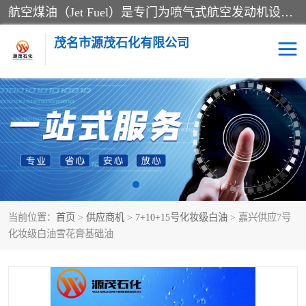
航空煤油（Jet Fuel）是专门为喷气式航空发动机设计的高纯度燃料，主要分为Jet A、Jet A-1和Jet B等类型。其特点是闪点高、低温流动性好，并添加了抗静电剂和抗氧化剂以确保飞行安全。航空煤油需
茂名市源茂石化有限公司
RP3航空煤油
D20+D30溶剂油
D40+D60溶剂油
D80+D100溶剂油
6号+120号溶剂油
260号溶剂油
当前位置：
首页
>
供应商机
>
7+10+15号化妆级白油
> 嘉兴供应7号
异构烷烃
天然乳胶
化妆级白油雪花膏基础油
3+5号化妆级白油
7+10+15号化妆级白油
26+32号化妆级白油
46+68号化妆级白油