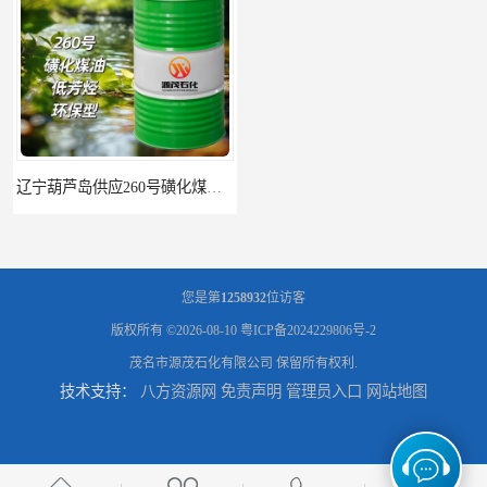
辽宁葫芦岛供应260号磺化煤油电解铜电解镍钴稀释剂
您是第
1258932
位访客
版权所有 ©2026-08-10
粤ICP备2024229806号-2
茂名市源茂石化有限公司
保留所有权利.
技术支持：
八方资源网
免责声明
管理员入口
网站地图