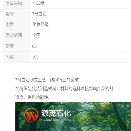
质量等级
一品级
型号
7号白油
类型
化妆品级
发货范围
全国
密度
0.8
闪点
165
7号白油制衣工艺：纺织行业的突破
在纺织与服装制造领域，材料的选择直接影响产品的舒
适度、性和功能性。