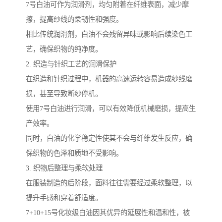
7号白油可作为润滑剂，均匀附着在纤维表面，减少摩
擦，提高纱线的柔韧性和强度。
相比传统润滑剂，白油不会残留异味或影响后续染色工
艺，确保织物的纯净度。
2. 织造与针织工艺的润滑保护
在织造和针织过程中，机器的高速运转容易造成纱线磨
损，甚至导致断纱停机。
使用7号白油进行润滑，可以有效降低机械磨损，提高生
产效率。
同时，白油的化学稳定性使其不会与纤维发生反应，确
保织物的色泽和质地不受影响。
3. 织物后整理与柔软处理
在服装制造的后阶段，面料往往需要经过柔软整理，以
提升手感和穿着舒适度。
7+10+15号化妆级白油因其优异的延展性和温和性，被