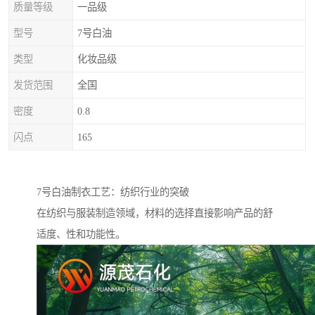
质量等级
一品级
型号
7号白油
类型
化妆品级
发货范围
全国
密度
0.8
闪点
165
7号白油制衣工艺：纺织行业的突破
在纺织与服装制造领域，材料的选择直接影响产品的舒
适度、性和功能性。