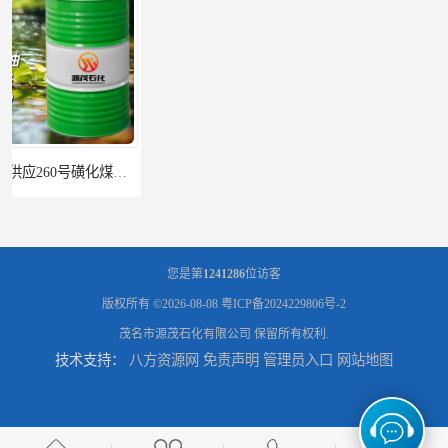
辽宁葫芦岛供应260号磺化煤油电解铜电解镍钴稀释剂
您是第
1241286
位访客
版权所有 ©2026-08-08
粤ICP备2024229806号-2
茂名市源茂石化有限公司
保留所有权利.
技术支持：
八方资源网
免责声明
管理员入口
网站地图