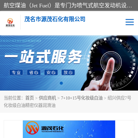
航空煤油（Jet Fuel）是专门为喷气式航空发动机设计的高纯度燃料，主要分为Jet A、Jet A-1和Jet B等类型。其特点是闪点高、低温流动性好，并添加了抗静电剂和抗氧化剂以确保飞行安全。航空煤油需
茂名市源茂石化有限公司
RP3航空煤油
D20+D30溶剂油
D40+D60溶剂油
D80+D100溶剂油
6号+120号溶剂油
260号溶剂油
当前位置：
首页
>
供应商机
>
7+10+15号化妆级白油
> 绍兴供应7号
异构烷烃
天然乳胶
化妆级白油精密仪器润滑油
3+5号化妆级白油
7+10+15号化妆级白油
26+32号化妆级白油
46+68号化妆级白油