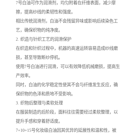
7号白油可作为润滑剂，均匀附着在纤维表面，减少摩
擦，提高纱线的柔韧性和强度。
相比传统润滑剂，白油不会残留异味或影响后续染色工
艺，确保织物的纯净度。
2. 织造与针织工艺的润滑保护
在织造和针织过程中，机器的高速运转容易造成纱线磨
损，甚至导致断纱停机。
使用7号白油进行润滑，可以有效降低机械磨损，提高生
产效率。
同时，白油的化学稳定性使其不会与纤维发生反应，确
保织物的色泽和质地不受影响。
3. 织物后整理与柔软处理
在服装制造的后阶段，面料往往需要经过柔软整理，以
提升手感和穿着舒适度。
7+10+15号化妆级白油因其优异的延展性和温和性，被