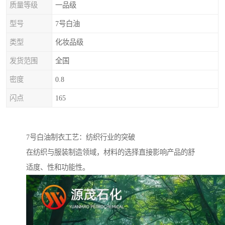
质量等级
一品级
型号
7号白油
类型
化妆品级
发货范围
全国
密度
0.8
闪点
165
7号白油制衣工艺：纺织行业的突破
在纺织与服装制造领域，材料的选择直接影响产品的舒
适度、性和功能性。