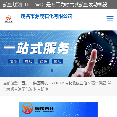
航空煤油（Jet Fuel）是专门为喷气式航空发动机设计的高纯度燃料，主要分为Jet A、Jet A-1和Jet B等类型。其特点是闪点高、低温流动性好，并添加了抗静电剂和抗氧化剂以确保飞行安全。航空煤油需
茂名市源茂石化有限公司
RP3航空煤油
D20+D30溶剂油
D40+D60溶剂油
D80+D100溶剂油
6号+120号溶剂油
260号溶剂油
当前位置：
首页
>
供应商机
>
7+10+15号化妆级白油
> 宿州供应7号
异构烷烃
天然乳胶
化妆级白油无色液体 白矿油
3+5号化妆级白油
7+10+15号化妆级白油
26+32号化妆级白油
46+68号化妆级白油