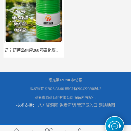
辽宁葫芦岛供应260号磺化煤油电解铜电解镍钴稀释剂
您是第
1215903
位访客
版权所有 ©2026-08-06
粤ICP备2024229806号-2
茂名市源茂石化有限公司
保留所有权利.
技术支持：
八方资源网
免责声明
管理员入口
网站地图