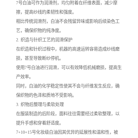
7号白油可作为润滑剂，均匀附着在纤维表面，减少摩
擦，提高纱线的柔韧性和强度。
相比传统润滑剂，白油不会残留异味或影响后续染色工
艺，确保织物的纯净度。
2. 织造与针织工艺的润滑保护
在织造和针织过程中，机器的高速运转容易造成纱线磨
损，甚至导致断纱停机。
使用7号白油进行润滑，可以有效降低机械磨损，提高生
产效率。
同时，白油的化学稳定性使其不会与纤维发生反应，确
保织物的色泽和质地不受影响。
3. 织物后整理与柔软处理
在服装制造的后阶段，面料往往需要经过柔软整理，以
提升手感和穿着舒适度。
7+10+15号化妆级白油因其优异的延展性和温和性，被