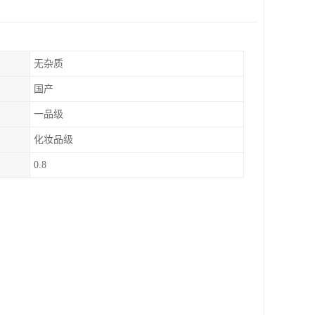
无杂质
国产
一品级
化妆品级
0.8