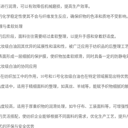
油进行润滑，可以有效降低机械磨损，提高生产效率。
的化学稳定性使其不会与纤维发生反应，确保织物的色泽和质地不受影响
整理与柔软处理
的后阶段，面料往往需要经过柔软整理，以提升手感和穿着舒适度。
15号化妆级白油因其优异的延展性和温和性，被广泛应用于纺织品的后整理工
表面形成一层细腻的保护膜，使织物加柔软顺滑，同时具备一定的防静电
5号化妆级白油的协同应用
油在纺织加工中的作用，10号和15号化妆级白油也在特定领域展现出特优
白油粘度适中，适用于精细面料的整理，如真丝、羊绒等，能赋予织物细腻的
白油粘度较高，适用于厚重织物的润滑处理，如牛仔布、工装面料等，可增强
的灵活搭配，使纺织企业能够根据不同面料的需求，优化生产工艺，提升
艺的环保与安全优势