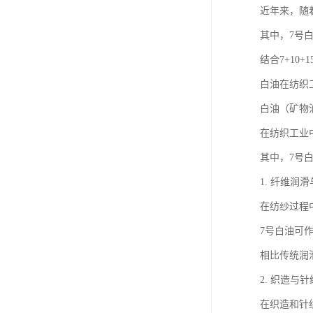
近年来，随
其中，7号
结合7+1
白油在纺织
白油（矿物
在纺织工业
其中，7号
1. 纤维润
在纺纱过程
7号白油可
相比传统润
2. 织造与
在织造和针