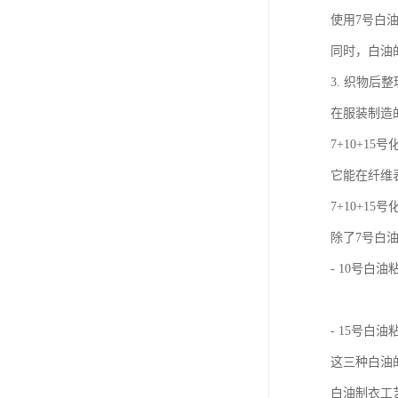
使用7号白
同时，白油
3. 织物后
在服装制造
7+10+
它能在纤维
7+10+1
除了7号白
- 10号
- 15号
这三种白油
白油制衣工