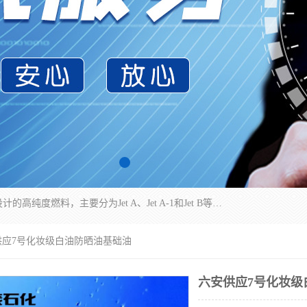
航空煤油（Jet Fuel）是专门为喷气式航空发动机设计的高纯度燃料，主要分为Jet A、Jet A-1和Jet B等类型。其特点是闪点高、低温流动性好，并添加了抗静电剂和抗氧化剂以确保飞行安全。航空煤油需
供应7号化妆级白油防晒油基础油
六安供应7号化妆级