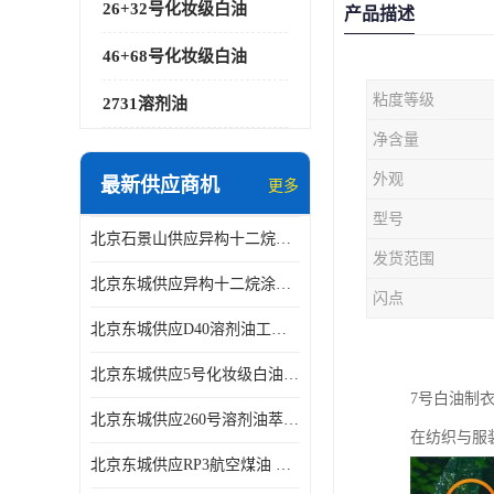
26+32号化妆级白油
产品描述
46+68号化妆级白油
粘度等级
2731溶剂油
净含量
外观
最新供应商机
更多
型号
北京石景山供应异构十二烷香精助剂
发货范围
北京东城供应异构十二烷涂料胶粘油墨稀释剂
闪点
北京东城供应D40溶剂油工业金属清洗
北京东城供应5号化妆级白油钻井液润滑剂
7号白油制
北京东城供应260号溶剂油萃取溶剂油金属萃取剂
在纺织与服
北京东城供应RP3航空煤油 高含量国标工业级航空煤油燃料油 无色透明