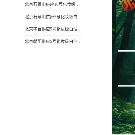
北京石景山供应10号化妆级白油高精密机械润滑油
北京石景山供应5号化妆级白油缝纫机油 设备润滑油
北京丰台供应5号化妆级白油纤维与织物柔软光亮
北京朝阳供应5号化妆级白油纺织时的润滑剂