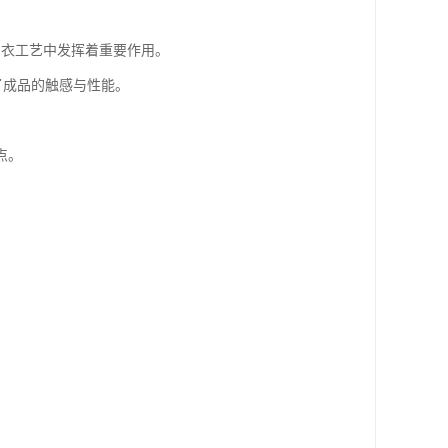
制衣工艺中发挥着重要作用。
了成品的触感与性能。
点。
。