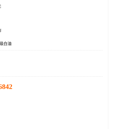
起
市
妆级白油
6842