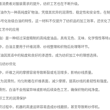
着消费者对服装需求的提升，纺织工艺也在不断升级。
白油作为一种高纯度矿物油，凭借其优异的润滑性、稳定性和安全性，在
0+15号化妆级白油的特性，这一材料不仅提升了纺织品的加工效率，还优化
工艺中的应用
油）是一种经过深度精制的高纯度油品，具有无色、无味、化学惰性等特
中，白油主要用于纤维润滑、纱线整理和织物后处理等环节。
白油因其适中的粘度和良好的渗透性，成为纺织加工中的理想选择。
滑与纺纱优化
中，纤维之间的摩擦容易导致断裂或毛羽增多，影响纱线质量。
作为润滑剂，均匀附着在纤维表面，减少摩擦，提高纱线的柔韧性和强度
滑剂，白油不会残留异味或影响后续染色工艺，确保织物的纯净度。
针织工艺的润滑保护
织过程中，机器的高速运转容易造成纱线磨损，甚至导致断纱停机。