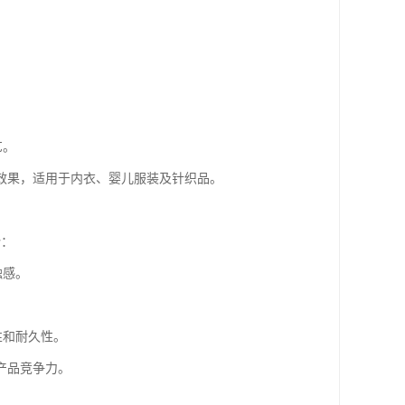
。
艺。
效果，适用于内衣、婴儿服装及针织品。
势：
触感。
性和耐久性。
产品竞争力。