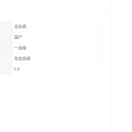
无杂质
国产
一品级
化妆品级
0.8