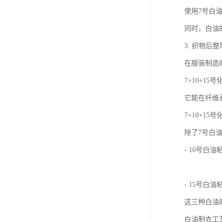
使用7号白
同时，白油
3. 织物后
在服装制造
7+10+
它能在纤维
7+10+1
除了7号白
- 10号
- 15号
这三种白油
白油制衣工