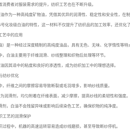
着消费者对服装需求的提升，纺织工艺也在不断升级。
白油作为一种高纯度矿物油，凭借其优异的润滑性、稳定性和安全性，在
0+15号化妆级白油的特性，这一材料不仅提升了纺织品的加工效率，还优化
工艺中的应用
油）是一种经过深度精制的高纯度油品，具有无色、无味、化学惰性等特
中，白油主要用于纤维润滑、纱线整理和织物后处理等环节。
白油因其适中的粘度和良好的渗透性，成为纺织加工中的理想选择。
滑与纺纱优化
中，纤维之间的摩擦容易导致断裂或毛羽增多，影响纱线质量。
作为润滑剂，均匀附着在纤维表面，减少摩擦，提高纱线的柔韧性和强度
滑剂，白油不会残留异味或影响后续染色工艺，确保织物的纯净度。
针织工艺的润滑保护
织过程中，机器的高速运转容易造成纱线磨损，甚至导致断纱停机。