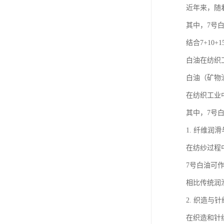
近年来，随
其中，7号
结合7+1
白油在纺织
白油（矿物
在纺织工业
其中，7号
1. 纤维润
在纺纱过程
7号白油可
相比传统润
2. 织造与
在织造和针