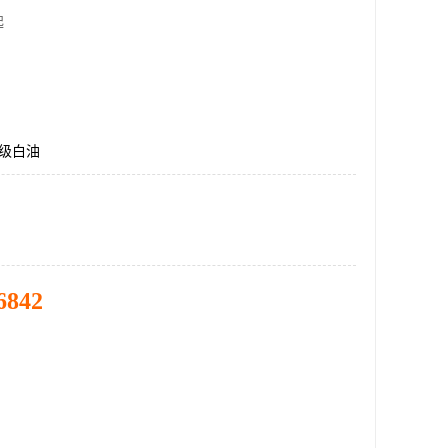
起
妆级白油
6842