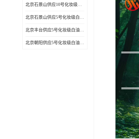
北京石景山供应10号化妆级白油高精密机械润滑油
北京石景山供应5号化妆级白油缝纫机油 设备润滑油
北京丰台供应5号化妆级白油纤维与织物柔软光亮
北京朝阳供应5号化妆级白油纺织时的润滑剂