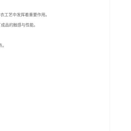
制衣工艺中发挥着重要作用。
了成品的触感与性能。
点。
。