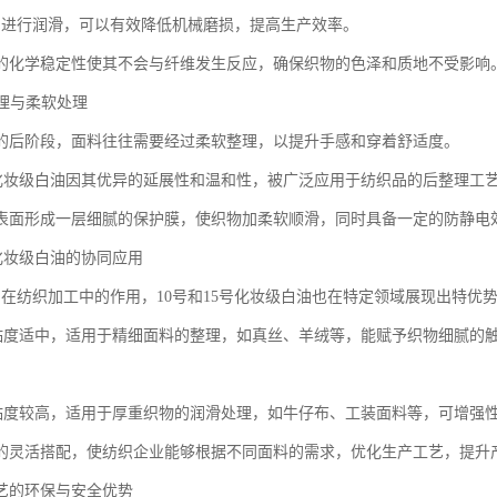
油进行润滑，可以有效降低机械磨损，提高生产效率。
的化学稳定性使其不会与纤维发生反应，确保织物的色泽和质地不受影响
整理与柔软处理
的后阶段，面料往往需要经过柔软整理，以提升手感和穿着舒适度。
15号化妆级白油因其优异的延展性和温和性，被广泛应用于纺织品的后整理工
表面形成一层细腻的保护膜，使织物加柔软顺滑，同时具备一定的防静电
5号化妆级白油的协同应用
油在纺织加工中的作用，10号和15号化妆级白油也在特定领域展现出特优
白油粘度适中，适用于精细面料的整理，如真丝、羊绒等，能赋予织物细腻的
白油粘度较高，适用于厚重织物的润滑处理，如牛仔布、工装面料等，可增强
的灵活搭配，使纺织企业能够根据不同面料的需求，优化生产工艺，提升
艺的环保与安全优势