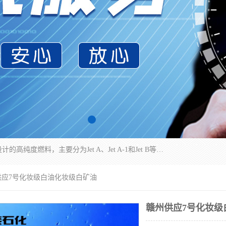
航空煤油（Jet Fuel）是专门为喷气式航空发动机设计的高纯度燃料，主要分为Jet A、Jet A-1和Jet B等类型。其特点是闪点高、低温流动性好，并添加了抗静电剂和抗氧化剂以确保飞行安全。航空煤油需
供应7号化妆级白油化妆级白矿油
赣州供应7号化妆级