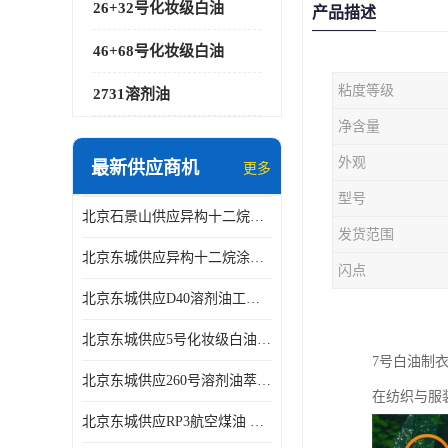
26+32号化妆级白油
产品描述
46+68号化妆级白油
粘度等级
2731溶剂油
净含量
外观
最新供应商机
更多
型号
北京石景山供应异构十二烷香精助剂
发货范围
北京东城供应异构十二烷涂料胶粘油墨稀释剂
闪点
北京东城供应D40溶剂油工业金属清洗
北京东城供应5号化妆级白油钻井液润滑剂
7号白油制
北京东城供应260号溶剂油萃取溶剂油金属萃取剂
在纺织与服
北京东城供应RP3航空煤油 高含量国标工业级航空煤油燃料油 无色透明