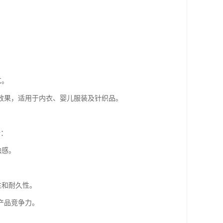
。
艺。
效果，适用于内衣、婴儿服装及针织品。
势：
触感。
性和耐久性。
产品竞争力。