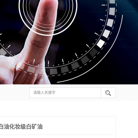
白油化妆级白矿油