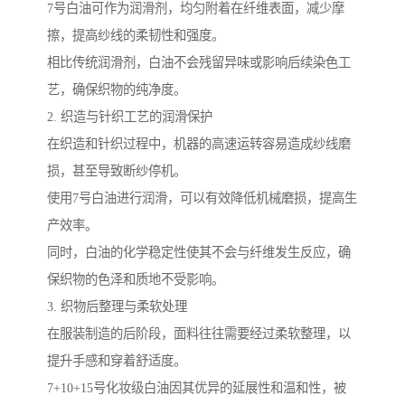
7号白油可作为润滑剂，均匀附着在纤维表面，减少摩
擦，提高纱线的柔韧性和强度。
相比传统润滑剂，白油不会残留异味或影响后续染色工
艺，确保织物的纯净度。
2. 织造与针织工艺的润滑保护
在织造和针织过程中，机器的高速运转容易造成纱线磨
损，甚至导致断纱停机。
使用7号白油进行润滑，可以有效降低机械磨损，提高生
产效率。
同时，白油的化学稳定性使其不会与纤维发生反应，确
保织物的色泽和质地不受影响。
3. 织物后整理与柔软处理
在服装制造的后阶段，面料往往需要经过柔软整理，以
提升手感和穿着舒适度。
7+10+15号化妆级白油因其优异的延展性和温和性，被