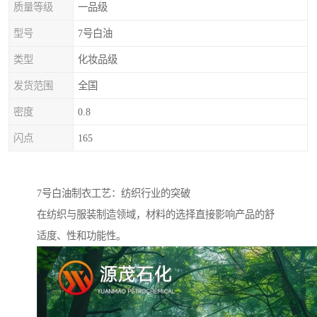
质量等级
一品级
型号
7号白油
类型
化妆品级
发货范围
全国
密度
0.8
闪点
165
7号白油制衣工艺：纺织行业的突破
在纺织与服装制造领域，材料的选择直接影响产品的舒
适度、性和功能性。