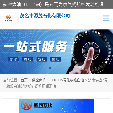
航空煤油（Jet Fuel）是专门为喷气式航空发动机设计的高纯度燃料，主要分为Jet A、Jet A-1和Jet B等类型。其特点是闪点高、低温流动性好，并添加了抗静电剂和抗氧化剂以确保飞行安全。航空煤油需
茂名市源茂石化有限公司
RP3航空煤油
D20+D30溶剂油
D40+D60溶剂油
D80+D100溶剂油
6号+120号溶剂油
260号溶剂油
当前位置：
首页
>
供应商机
>
7+10+15号化妆级白油
> 济南供应7号
异构烷烃
天然乳胶
化妆级白油缝纫机针织机用润滑油
3+5号化妆级白油
7+10+15号化妆级白油
26+32号化妆级白油
46+68号化妆级白油