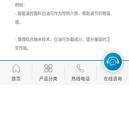
例如：
- 智能温控面料白油可作为导热介质，帮助调节织物温
度。
- 整理结合纳米技术，白油可负载成分，提升服装的卫
生性能。
- 可穿戴电子纺织白油的绝缘性和稳定性，使其成为柔
性电子纺织品的理想辅助材料。
首页
产品分类
热线电话
在线咨询
结语
7号白油制衣工艺代表了纺织在材料科学上的突破。
通过结合7+10+15号化妆级白油的特性，企业能够优化
生产流程，提升产品品质，同时满足环保与安全标准。
未来，随着纺织技术的进步，白油的应用将加广泛，为
消费者带来舒适、智能的穿着体验。