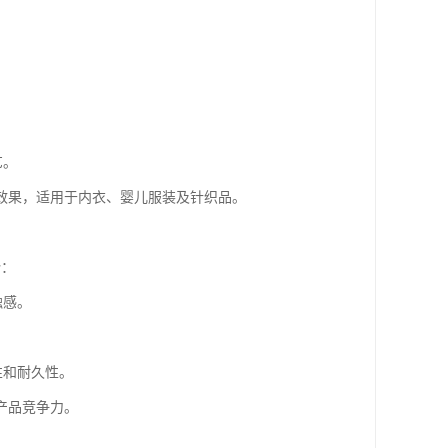
。
艺。
效果，适用于内衣、婴儿服装及针织品。
势：
触感。
性和耐久性。
产品竞争力。