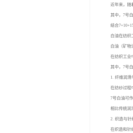
近年来，随
其中，7号
结合7+1
白油在纺织
白油（矿物
在纺织工业
其中，7号
1. 纤维润
在纺纱过程
7号白油可
相比传统润
2. 织造与
在织造和针