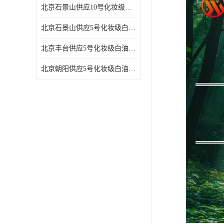
北京石景山供应10号化妆级白油高精密机械润滑油
北京石景山供应5号化妆级白油缝纫机油 设备润滑油
北京丰台供应5号化妆级白油纤维与织物柔软光亮
北京朝阳供应5号化妆级白油纺织时的润滑剂