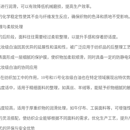
油进行润滑，可以有效降低机械磨损，提高生产效率。
的化学稳定性使其不会与纤维发生反应，确保织物的色泽和质地不受影响
整理与柔软处理
的后阶段，面料往往需要经过柔软整理，以提升手感和穿着舒适度。
15号化妆级白油因其优异的延展性和温和性，被广泛应用于纺织品的后整理工
表面形成一层细腻的保护膜，使织物加柔软顺滑，同时具备一定的防静电
5号化妆级白油的协同应用
油在纺织加工中的作用，10号和15号化妆级白油也在特定领域展现出特优
白油粘度适中，适用于精细面料的整理，如真丝、羊绒等，能赋予织物细腻的
白油粘度较高，适用于厚重织物的润滑处理，如牛仔布、工装面料等，可增强
的灵活搭配，使纺织企业能够根据不同面料的需求，优化生产工艺，提升
艺的环保与安全优势