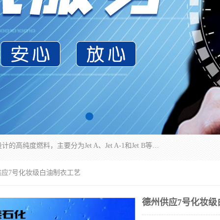
航空煤油（Jet Fuel）是专门为喷气式航空发动机设计的高纯度燃料，主要分为Jet A、Jet A-1和Jet B等类型。其特点是闪点高、低温流动性好，并添加了抗静电剂和抗氧化剂以确保飞行安全。航空煤油需
供应7号化妆级白油制衣工艺
德州供应7号化妆级