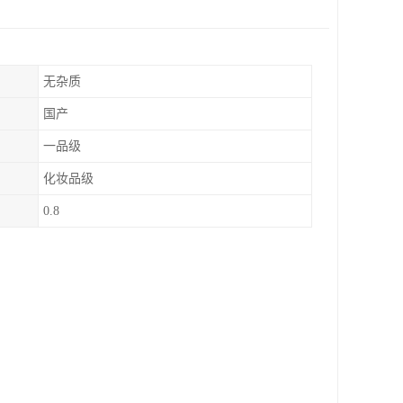
无杂质
国产
一品级
化妆品级
0.8