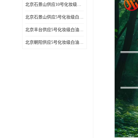
北京石景山供应10号化妆级白油高精密机械润滑油
北京石景山供应5号化妆级白油缝纫机油 设备润滑油
北京丰台供应5号化妆级白油纤维与织物柔软光亮
北京朝阳供应5号化妆级白油纺织时的润滑剂