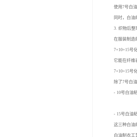
使用7号白
同时，白油
3. 织物后
在服装制造
7+10+
它能在纤维
7+10+1
除了7号白
- 10号
- 15号
这三种白油
白油制衣工