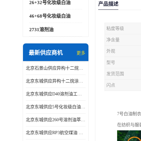
26+32号化妆级白油
产品描述
46+68号化妆级白油
粘度等级
2731溶剂油
净含量
外观
最新供应商机
更多
型号
北京石景山供应异构十二烷香精助剂
发货范围
北京东城供应异构十二烷涂料胶粘油墨稀释剂
闪点
北京东城供应D40溶剂油工业金属清洗
北京东城供应5号化妆级白油钻井液润滑剂
7号白油制
北京东城供应260号溶剂油萃取溶剂油金属萃取剂
在纺织与服
北京东城供应RP3航空煤油 高含量国标工业级航空煤油燃料油 无色透明