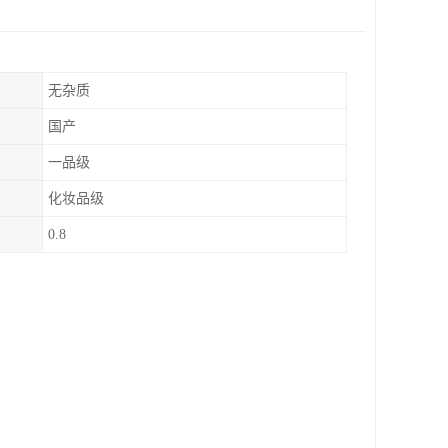
无杂质
国产
一品级
化妆品级
0.8