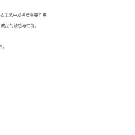
制衣工艺中发挥着重要作用。
了成品的触感与性能。
点。
。