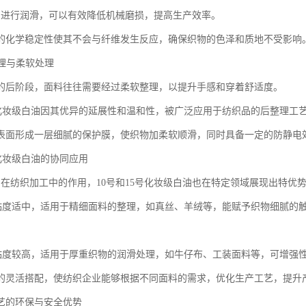
油进行润滑，可以有效降低机械磨损，提高生产效率。
的化学稳定性使其不会与纤维发生反应，确保织物的色泽和质地不受影响
整理与柔软处理
的后阶段，面料往往需要经过柔软整理，以提升手感和穿着舒适度。
15号化妆级白油因其优异的延展性和温和性，被广泛应用于纺织品的后整理工
表面形成一层细腻的保护膜，使织物加柔软顺滑，同时具备一定的防静电
5号化妆级白油的协同应用
油在纺织加工中的作用，10号和15号化妆级白油也在特定领域展现出特优
白油粘度适中，适用于精细面料的整理，如真丝、羊绒等，能赋予织物细腻的
白油粘度较高，适用于厚重织物的润滑处理，如牛仔布、工装面料等，可增强
的灵活搭配，使纺织企业能够根据不同面料的需求，优化生产工艺，提升
艺的环保与安全优势