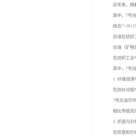
近年来，随
其中，7号
结合7+1
白油在纺织
白油（矿物
在纺织工业
其中，7号
1. 纤维润
在纺纱过程
7号白油可
相比传统润
2. 织造与
在织造和针