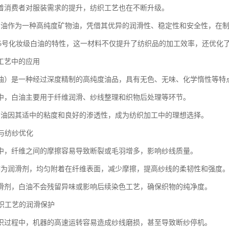
着消费者对服装需求的提升，纺织工艺也在不断升级。
白油作为一种高纯度矿物油，凭借其优异的润滑性、稳定性和安全性，在
0+15号化妆级白油的特性，这一材料不仅提升了纺织品的加工效率，还优化
工艺中的应用
油）是一种经过深度精制的高纯度油品，具有无色、无味、化学惰性等特
中，白油主要用于纤维润滑、纱线整理和织物后处理等环节。
白油因其适中的粘度和良好的渗透性，成为纺织加工中的理想选择。
滑与纺纱优化
中，纤维之间的摩擦容易导致断裂或毛羽增多，影响纱线质量。
作为润滑剂，均匀附着在纤维表面，减少摩擦，提高纱线的柔韧性和强度
滑剂，白油不会残留异味或影响后续染色工艺，确保织物的纯净度。
针织工艺的润滑保护
织过程中，机器的高速运转容易造成纱线磨损，甚至导致断纱停机。