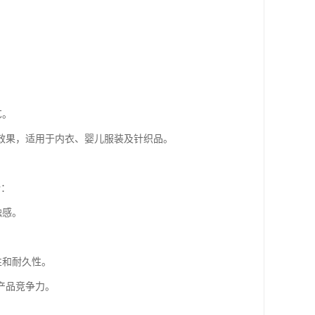
。
艺。
效果，适用于内衣、婴儿服装及针织品。
势：
触感。
性和耐久性。
产品竞争力。