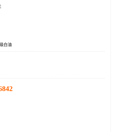
起
妆级白油
6842