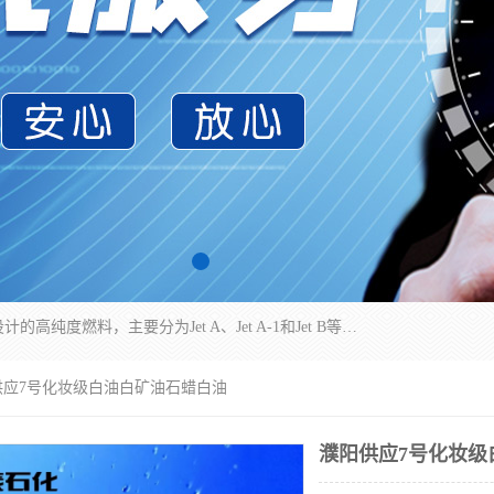
航空煤油（Jet Fuel）是专门为喷气式航空发动机设计的高纯度燃料，主要分为Jet A、Jet A-1和Jet B等类型。其特点是闪点高、低温流动性好，并添加了抗静电剂和抗氧化剂以确保飞行安全。航空煤油需
供应7号化妆级白油白矿油石蜡白油
濮阳供应7号化妆级