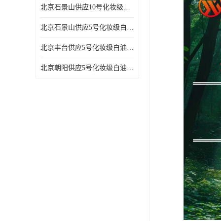
北京石景山供应10号化妆级白油高精密机械润滑油
北京石景山供应5号化妆级白油缝纫机油 设备润滑油
北京丰台供应5号化妆级白油纤维与织物柔软光亮
北京朝阳供应5号化妆级白油纺织时的润滑剂