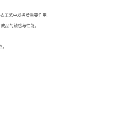
制衣工艺中发挥着重要作用。
了成品的触感与性能。
点。
。