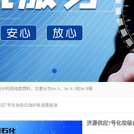
航空煤油（Jet Fuel）是专门为喷气式航空发动机设计的高纯度燃料，主要分为Jet A、Jet A-1和Jet B等类型。其特点是闪点高、低温流动性好，并添加了抗静电剂和抗氧化剂以确保飞行安全。航空煤油需
供应7号化妆级白油护肤油基础油
济源供应7号化妆级