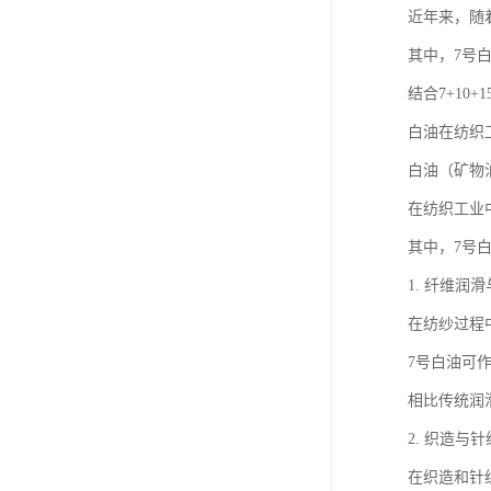
近年来，随
其中，7号
结合7+1
白油在纺织
白油（矿物
在纺织工业
其中，7号
1. 纤维润
在纺纱过程
7号白油可
相比传统润
2. 织造与
在织造和针