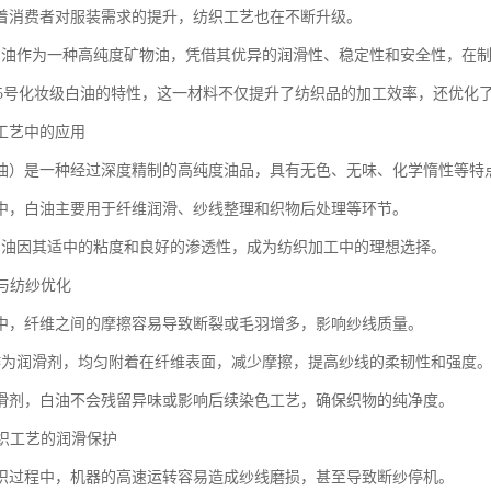
着消费者对服装需求的提升，纺织工艺也在不断升级。
白油作为一种高纯度矿物油，凭借其优异的润滑性、稳定性和安全性，在
0+15号化妆级白油的特性，这一材料不仅提升了纺织品的加工效率，还优化
工艺中的应用
油）是一种经过深度精制的高纯度油品，具有无色、无味、化学惰性等特
中，白油主要用于纤维润滑、纱线整理和织物后处理等环节。
白油因其适中的粘度和良好的渗透性，成为纺织加工中的理想选择。
滑与纺纱优化
中，纤维之间的摩擦容易导致断裂或毛羽增多，影响纱线质量。
作为润滑剂，均匀附着在纤维表面，减少摩擦，提高纱线的柔韧性和强度
滑剂，白油不会残留异味或影响后续染色工艺，确保织物的纯净度。
针织工艺的润滑保护
织过程中，机器的高速运转容易造成纱线磨损，甚至导致断纱停机。