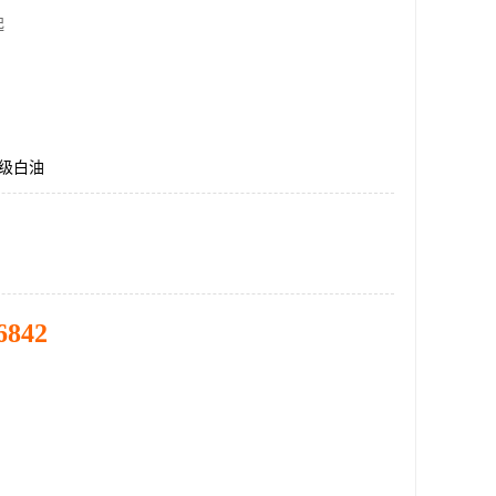
起
妆级白油
6842