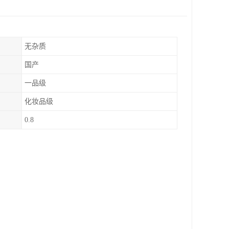
无杂质
国产
一品级
化妆品级
0.8