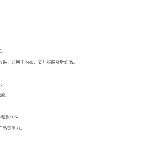
。
艺。
效果，适用于内衣、婴儿服装及针织品。
势：
触感。
性和耐久性。
产品竞争力。