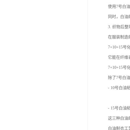
使用7号白
同时，白油
3. 织物后
在服装制造
7+10+
它能在纤维
7+10+1
除了7号白
- 10号
- 15号
这三种白油
白油制衣工