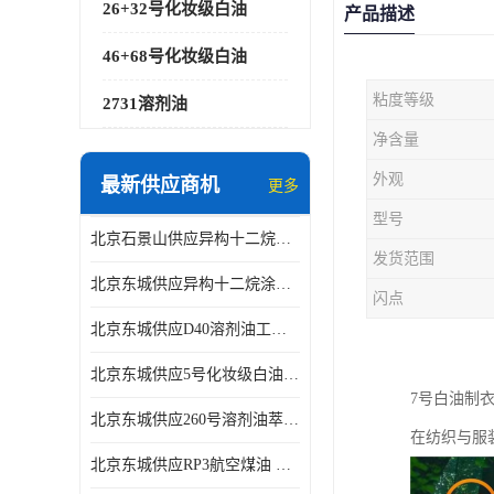
26+32号化妆级白油
产品描述
46+68号化妆级白油
粘度等级
2731溶剂油
净含量
外观
最新供应商机
更多
型号
北京石景山供应异构十二烷香精助剂
发货范围
北京东城供应异构十二烷涂料胶粘油墨稀释剂
闪点
北京东城供应D40溶剂油工业金属清洗
北京东城供应5号化妆级白油钻井液润滑剂
7号白油制
北京东城供应260号溶剂油萃取溶剂油金属萃取剂
在纺织与服
北京东城供应RP3航空煤油 高含量国标工业级航空煤油燃料油 无色透明