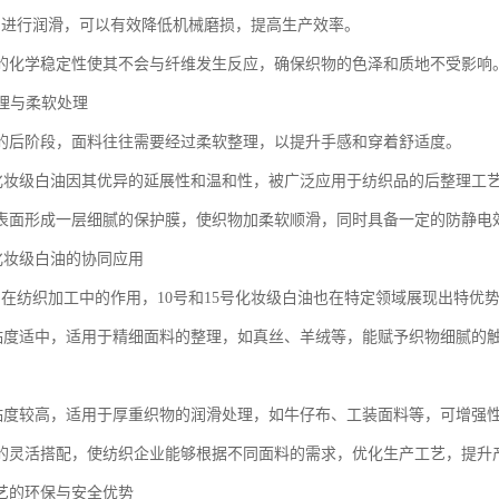
油进行润滑，可以有效降低机械磨损，提高生产效率。
的化学稳定性使其不会与纤维发生反应，确保织物的色泽和质地不受影响
整理与柔软处理
的后阶段，面料往往需要经过柔软整理，以提升手感和穿着舒适度。
15号化妆级白油因其优异的延展性和温和性，被广泛应用于纺织品的后整理工
表面形成一层细腻的保护膜，使织物加柔软顺滑，同时具备一定的防静电
5号化妆级白油的协同应用
油在纺织加工中的作用，10号和15号化妆级白油也在特定领域展现出特优
白油粘度适中，适用于精细面料的整理，如真丝、羊绒等，能赋予织物细腻的
白油粘度较高，适用于厚重织物的润滑处理，如牛仔布、工装面料等，可增强
的灵活搭配，使纺织企业能够根据不同面料的需求，优化生产工艺，提升
艺的环保与安全优势