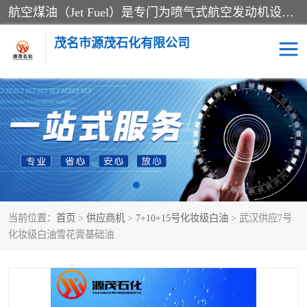
航空煤油（Jet Fuel）是专门为喷气式航空发动机设计的高纯度燃料，主要分为Jet A、Jet A-1和Jet B等类型。其特点是闪点高、低温流动性好，并添加了抗静电剂和抗氧化剂以确保飞行安全。航空煤油需
茂名市源茂石化有限公司
RP3航空煤油
D20+D30溶剂油
D40+D60溶剂油
D80+D100溶剂油
6号+120号溶剂油
260号溶剂油
当前位置：
首页
>
供应商机
>
7+10+15号化妆级白油
> 武汉供应7号
异构烷烃
天然乳胶
化妆级白油雪花膏基础油
3+5号化妆级白油
7+10+15号化妆级白油
26+32号化妆级白油
46+68号化妆级白油