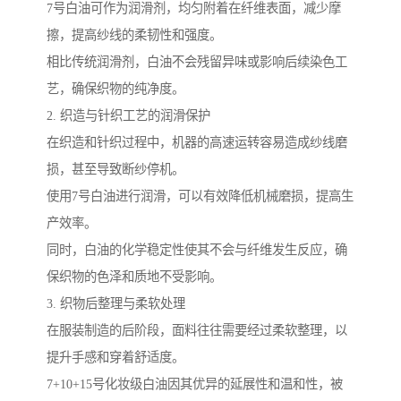
7号白油可作为润滑剂，均匀附着在纤维表面，减少摩
擦，提高纱线的柔韧性和强度。
相比传统润滑剂，白油不会残留异味或影响后续染色工
艺，确保织物的纯净度。
2. 织造与针织工艺的润滑保护
在织造和针织过程中，机器的高速运转容易造成纱线磨
损，甚至导致断纱停机。
使用7号白油进行润滑，可以有效降低机械磨损，提高生
产效率。
同时，白油的化学稳定性使其不会与纤维发生反应，确
保织物的色泽和质地不受影响。
3. 织物后整理与柔软处理
在服装制造的后阶段，面料往往需要经过柔软整理，以
提升手感和穿着舒适度。
7+10+15号化妆级白油因其优异的延展性和温和性，被