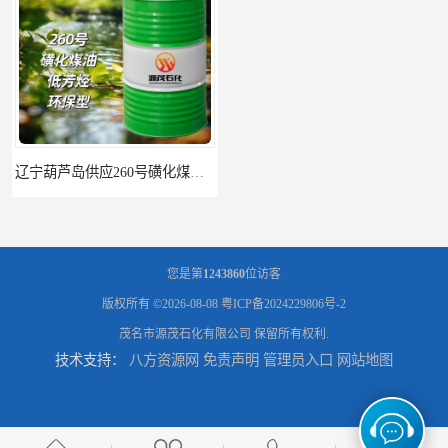
辽宁葫芦岛供应260号磺化煤油电解铜电解镍钴稀释剂
您是第
1243860
位访客
版权所有 ©2026-08-08
粤ICP备2024229806号-2
茂名市源茂石化有限公司
保留所有权利.
技术支持：
八方资源网
免责声明
管理员入口
网站地图