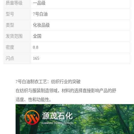
质量等级
一品级
型号
7号白油
类型
化妆品级
发货范围
全国
密度
0.8
闪点
165
7号白油制衣工艺：纺织行业的突破
在纺织与服装制造领域，材料的选择直接影响产品的舒
适度、性和功能性。