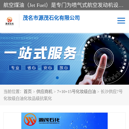
航空煤油（Jet Fuel）是专门为喷气式航空发动机设计的高纯度燃料，主要分为Jet A、Jet A-1和Jet B等类型。其特点是闪点高、低温流动性好，并添加了抗静电剂和抗氧化剂以确保飞行安全。航空煤油需
茂名市源茂石化有限公司
RP3航空煤油
D20+D30溶剂油
D40+D60溶剂油
D80+D100溶剂油
6号+120号溶剂油
260号溶剂油
当前位置：
首页
>
供应商机
>
7+10+15号化妆级白油
> 长沙供应7号
异构烷烃
天然乳胶
化妆级白油化妆品级抗氧化
3+5号化妆级白油
7+10+15号化妆级白油
26+32号化妆级白油
46+68号化妆级白油