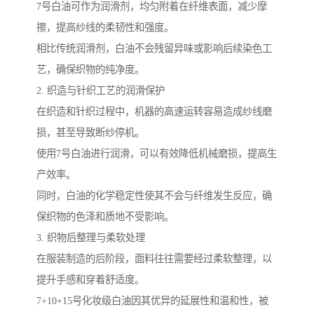
7号白油可作为润滑剂，均匀附着在纤维表面，减少摩
擦，提高纱线的柔韧性和强度。
相比传统润滑剂，白油不会残留异味或影响后续染色工
艺，确保织物的纯净度。
2. 织造与针织工艺的润滑保护
在织造和针织过程中，机器的高速运转容易造成纱线磨
损，甚至导致断纱停机。
使用7号白油进行润滑，可以有效降低机械磨损，提高生
产效率。
同时，白油的化学稳定性使其不会与纤维发生反应，确
保织物的色泽和质地不受影响。
3. 织物后整理与柔软处理
在服装制造的后阶段，面料往往需要经过柔软整理，以
提升手感和穿着舒适度。
7+10+15号化妆级白油因其优异的延展性和温和性，被