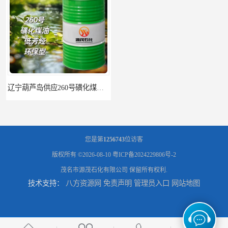
辽宁葫芦岛供应260号磺化煤油电解铜电解镍钴稀释剂
您是第
1256743
位访客
版权所有 ©2026-08-10
粤ICP备2024229806号-2
茂名市源茂石化有限公司
保留所有权利.
技术支持：
八方资源网
免责声明
管理员入口
网站地图