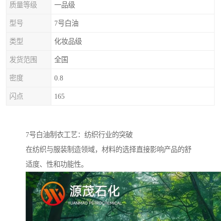
质量等级
一品级
型号
7号白油
类型
化妆品级
发货范围
全国
密度
0.8
闪点
165
7号白油制衣工艺：纺织行业的突破
在纺织与服装制造领域，材料的选择直接影响产品的舒
适度、性和功能性。